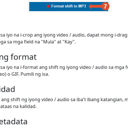
sa iyo na i-crop ang iyong video / audio, dapat mong i-dra
a sa mga field na "Mula" at "Kay".
ong format
sa iyo na i-format ang shift ng iyong video / audio sa mga 
o) o GIF. Pumili ng isa.
lidad
ang shift ng iyong video / audio sa iba't ibang katangian
taas na kalidad.
etadata