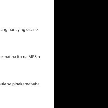
g ang hanay ng oras o
format na ito na MP3 o
, mula sa pinakamababa