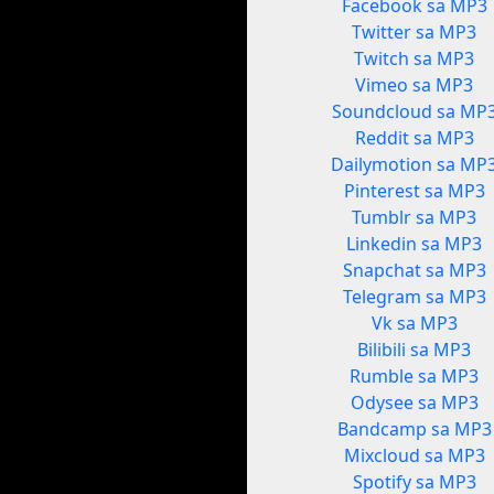
Facebook sa MP3
Twitter sa MP3
Twitch sa MP3
Vimeo sa MP3
Soundcloud sa MP
Reddit sa MP3
Dailymotion sa MP
Pinterest sa MP3
Tumblr sa MP3
Linkedin sa MP3
Snapchat sa MP3
Telegram sa MP3
Vk sa MP3
Bilibili sa MP3
Rumble sa MP3
Odysee sa MP3
Bandcamp sa MP3
Mixcloud sa MP3
Spotify sa MP3