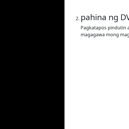
pahina ng D
Pagkatapos pindutin a
magagawa mong magta