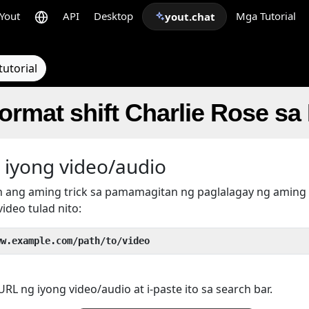
Yout
API
Desktop
Mga Tutorial
yout.chat
utorial
rmat shift Charlie Rose sa
 iyong video/audio
 ang aming trick sa pamamagitan ng paglalagay ng aming
ideo tulad nito:
ww.example.com/path/to/video
L ng iyong video/audio at i-paste ito sa search bar.