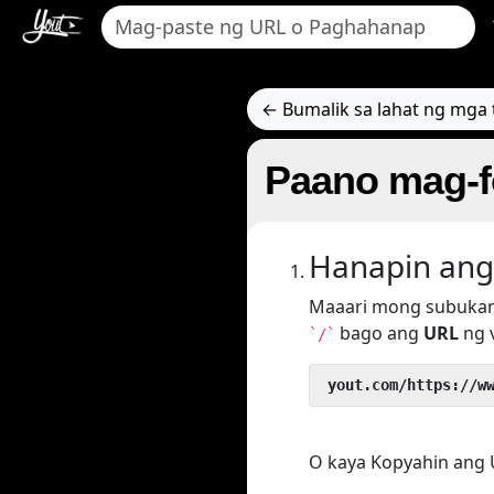
← Bumalik sa lahat ng mga t
Paano mag-fo
Hanapin ang
Maaari mong subukan
bago ang
URL
ng v
`/`
 yout.com/https://w
O kaya Kopyahin ang UR