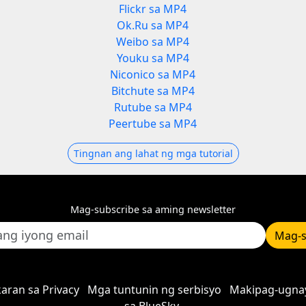
Flickr sa MP4
Ok.Ru sa MP4
Weibo sa MP4
Youku sa MP4
Niconico sa MP4
Bitchute sa MP4
Rutube sa MP4
Peertube sa MP4
Tingnan ang lahat ng mga tutorial
Mag-subscribe sa aming newsletter
Mag-s
aran sa Privacy
Mga tuntunin ng serbisyo
Makipag-ugna