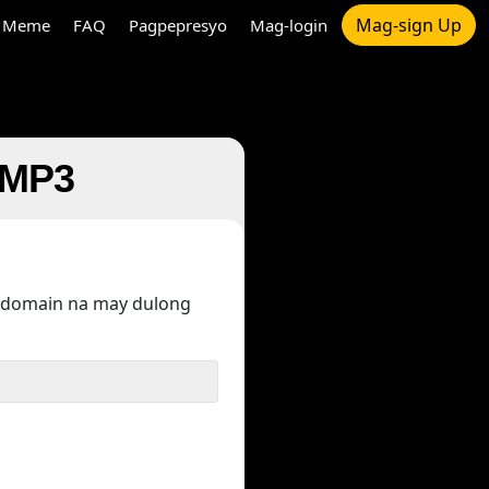
Mag-sign Up
Meme
FAQ
Pagpepresyo
Mag-login
 MP3
 domain na may dulong