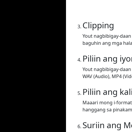
Clipping
Yout nagbibigay-daan 
baguhin ang mga halag
Piliin ang iy
Yout nagbibigay-daan 
WAV (Audio), MP4 (Vide
Piliin ang ka
Maaari mong i-format 
hanggang sa pinakama
Suriin ang M