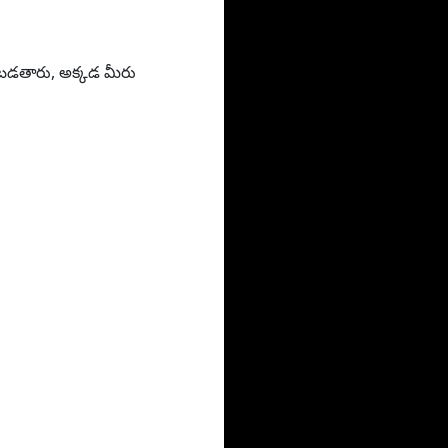
ించబడతారు, అక్కడ మీరు