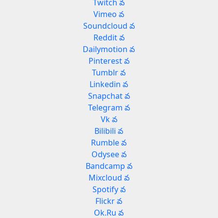
Twitch వ
Vimeo వ
Soundcloud వ
Reddit వ
Dailymotion వ
Pinterest వ
Tumblr వ
Linkedin వ
Snapchat వ
Telegram వ
Vk వ
Bilibili వ
Rumble వ
Odysee వ
Bandcamp వ
Mixcloud వ
Spotify వ
Flickr వ
Ok.Ru వ