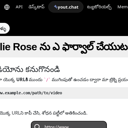
API
డెస్క్‌టాప్
ట్యుటోరియల్స్
Mem
yout.chat
ళ్ళు
lie Rose ను ఎ ఫార్వాల్ చేయుట
ియోను కనుగొనండి
యో యొక్క
URLకి
ముందు
ముగింపుతో ఉంచడం ద్వారా మా ట్రిక్ని ప్రయ
`/`
ww.example.com/path/to/video
్క URLని కాపీ చేసి, శోధన పట్టీలో అతికించండి.