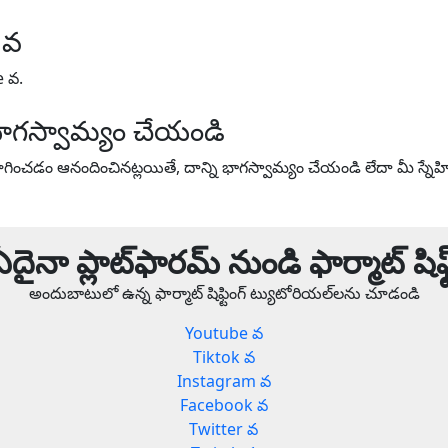
 వ
e వ.
ాగస్వామ్యం చేయండి
ంచడం ఆనందించినట్లయితే, దాన్ని భాగస్వామ్యం చేయండి లేదా మీ స్నే
ఏదైనా ప్లాట్‌ఫారమ్ నుండి ఫార్మాట్ షిఫ్ట
అందుబాటులో ఉన్న ఫార్మాట్ షిఫ్టింగ్ ట్యుటోరియల్‌లను చూడండి
Youtube వ
Tiktok వ
Instagram వ
Facebook వ
Twitter వ