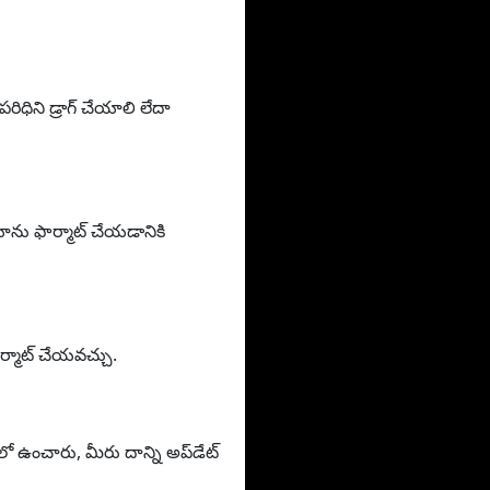
ధిని డ్రాగ్ చేయాలి లేదా
ను ఫార్మాట్ చేయడానికి
ర్మాట్ చేయవచ్చు.
ులో ఉంచారు, మీరు దాన్ని అప్‌డేట్