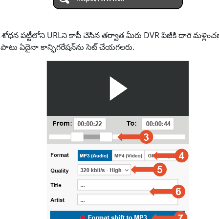
ా శోధన పట్టీలోని URLని కాపీ చేసిన తర్వాత మీరు DVR పేజీకి దారి మళ్ల
పాటు ఏదైనా కాన్ఫిగరేషన్‌ను సెట్ చేయగలరు.