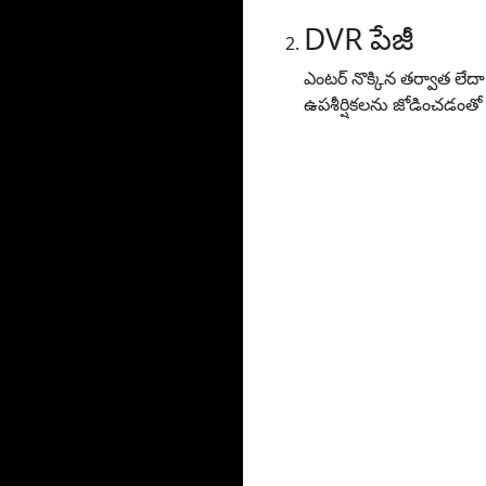
DVR పేజీ
ఎంటర్ నొక్కిన తర్వాత లేద
ఉపశీర్షికలను జోడించడంతో 