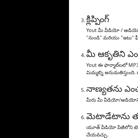
క్లిప్పింగ్
Yout మీ వీడియో / ఆడియోను
"నుండి" మరియు "ఇటు" ఫీల్
మీ ఆకృతిని ఎం
Yout ఈ ఫార్మాట్‌లలో MP
మిమ్మల్ని అనుమతిస్తుంది.
నాణ్యతను ఎంచ
మీరు మీ వీడియో/ఆడియోని 
మెటాడేటాను త
యూత్ వీడియో పేజీలోని టెక్స
చేయవచ్చు.