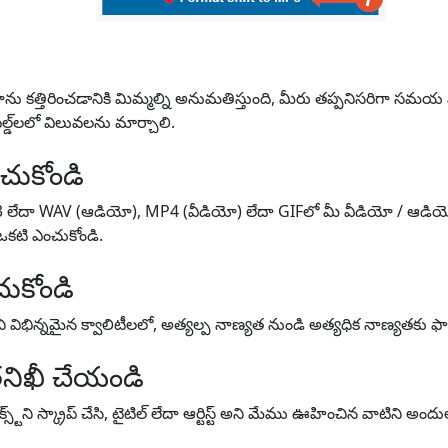
 కత్తిరించడానికి మిమ్మల్ని అనుమతిస్తుంది, మీరు తప్పనిసరిగా సమయ పరి
డ్‌లలో విలువలను మార్చాలి.
చుకోండి
3 లేదా WAV (ఆడియో), MP4 (వీడియో) లేదా GIFలో మీ వీడియో / ఆడియో
 ఒకటి ఎంచుకోండి.
ుకోండి
విభిన్నమైన క్వాలిటీలలో, అత్యల్ప నాణ్యత నుండి అత్యధిక నాణ్యతకు ఫా
నిఖీ చేయండి
్ట్‌ని స్క్రాప్ చేసి, టైటిల్ లేదా ఆర్టిస్ట్ అని మేము ఊహించిన వాటిని అంద