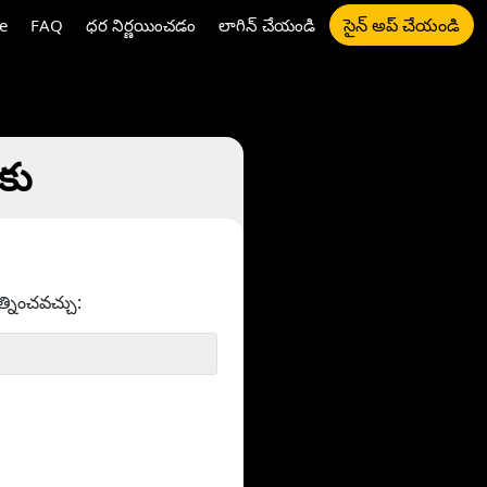
సైన్ అప్ చేయండి
e
FAQ
ధర నిర్ణయించడం
లాగిన్ చేయండి
కు
త్నించవచ్చు: