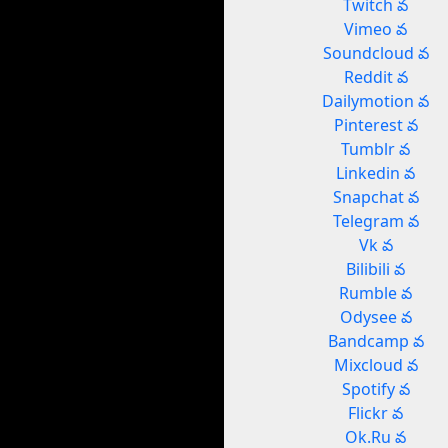
Twitch వ
Vimeo వ
Soundcloud వ
Reddit వ
Dailymotion వ
Pinterest వ
Tumblr వ
Linkedin వ
Snapchat వ
Telegram వ
Vk వ
Bilibili వ
Rumble వ
Odysee వ
Bandcamp వ
Mixcloud వ
Spotify వ
Flickr వ
Ok.Ru వ