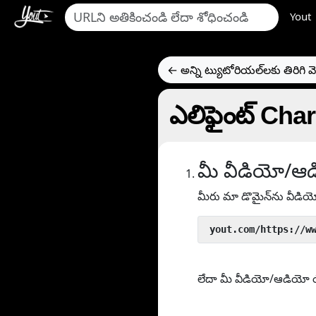
Yout
← అన్ని ట్యుటోరియల్‌లకు తిరిగి వె
ఎలిఫైంట్ Char
మీ వీడియో/ఆడ
మీరు మా డొమైన్‌ను వీడి
 yout.com/https://w
లేదా మీ వీడియో/ఆడియో యొక