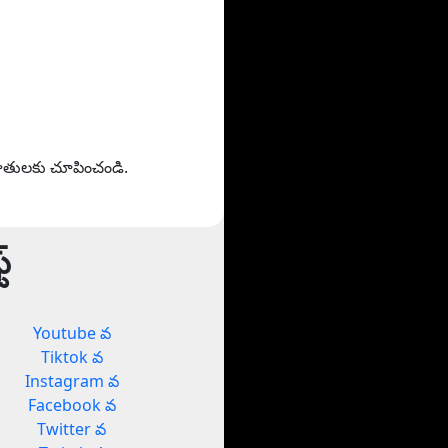
హితులకు చూపించండి.
్
Youtube వ
Tiktok వ
Instagram వ
Facebook వ
Twitter వ