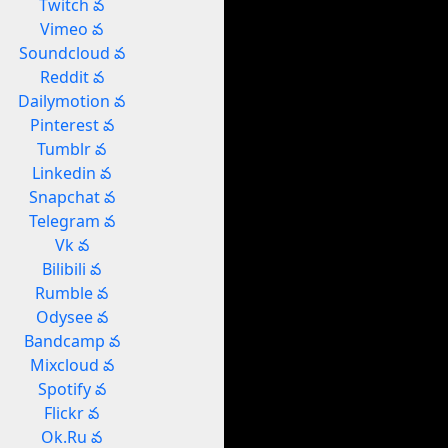
Twitch వ
Vimeo వ
Soundcloud వ
Reddit వ
Dailymotion వ
Pinterest వ
Tumblr వ
Linkedin వ
Snapchat వ
Telegram వ
Vk వ
Bilibili వ
Rumble వ
Odysee వ
Bandcamp వ
Mixcloud వ
Spotify వ
Flickr వ
Ok.Ru వ