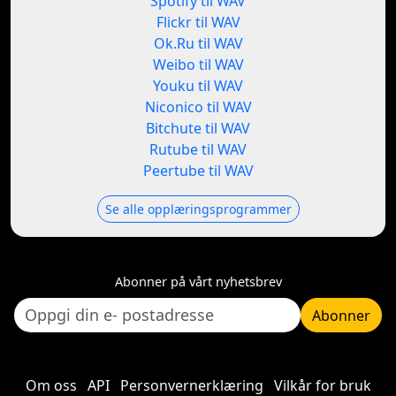
Spotify til WAV
Flickr til WAV
Ok.Ru til WAV
Weibo til WAV
Youku til WAV
Niconico til WAV
Bitchute til WAV
Rutube til WAV
Peertube til WAV
Se alle opplæringsprogrammer
Abonner på vårt nyhetsbrev
Abonner
Om oss
API
Personvernerklæring
Vilkår for bruk