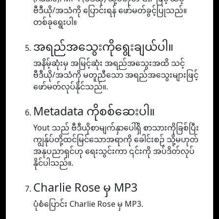
ဗီဒီယို/အသံကို ပြောင်းရန် ဖော်မတ်ခွင့်ပြုသည်။
တစ်ခုရွေးပါ။
အရည်အသွေးကိုရွေးချယ်ပါ။
အနိမ့်ဆုံးမှ အမြင့်ဆုံး အရည်အသွေးအထိ သင့်
ဗီဒီယို/အသံကို မတူညီသော အရည်အသွေးများဖြင့်
ဖော်မတ်လုပ်နိုင်သည်။.
Metadata ကိုစစ်ဆေးပါ။
Yout သည် ဗီဒီယိုစာမျက်နှာပေါ်ရှိ စာသားကိုခြစ်ပြီး
ကျွန်ုပ်တို့ထင်မြင်သောအရာကို ခေါင်းစဉ် သို့မဟုတ်
အနုပညာရှင်ဟု ရေးသွင်းကာ ၎င်းကို အပ်ဒိတ်လုပ်
နိုင်ပါသည်။.
Charlie Rose မှ MP3
ပုံစံပြောင်း Charlie Rose မှ MP3.