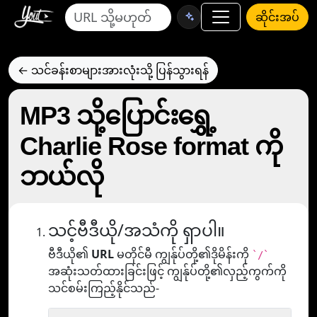
ဆိုင်းအပ်
← သင်ခန်းစာများအားလုံးသို့ ပြန်သွားရန်
MP3 သို့ပြောင်းရွှေ့
Charlie Rose format ကို
ဘယ်လို
သင့်ဗီဒီယို/အသံကို ရှာပါ။
ဗီဒီယို၏
URL
မတိုင်မီ ကျွန်ုပ်တို့၏ဒိုမိန်းကို
`/`
အဆုံးသတ်ထားခြင်းဖြင့် ကျွန်ုပ်တို့၏လှည့်ကွက်ကို
သင်စမ်းကြည့်နိုင်သည်-