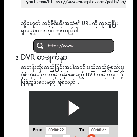
 yout.com/https://www.example.com/path/to/vide
သို့မဟုတ် သင့်ဗီဒီယို/အသံ၏ URL ကို ကူးယူပြီး
ရှာဖွေမှုဘားတွင် ကူးထည့်ပါ။
DVR စာမျက်နှာ
စာတန်းထိုးထည့်ခြင်းအပါအဝင် မည်သည့်ဖွဲ့စည်းမှု
ပုံစံကိုမဆို သတ်မှတ်နိုင်စေမည့် DVR စာမျက်နှာသို့
ပြန်ညွှန်းပေးမည် ဖြစ်သည်။.