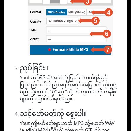
ညှပ်ခြင်း။
Yout သင့်ဗီဒီယို/အသံကို ဖြတ်တောက်ရန် ခွင့်
ပြုသည်၊ သင်သည် အချိန်အပိုင်းအခြားကို ဆွဲယူရ
မည် သို့မဟုတ် "မှ" နှင့် "သို့" အကွက်များရှိ တန်ဖိုး
များကို ပြောင်းလဲရပါမည်။.
သင့်ဖော်မတ်ကို ရွေးပါ။
Yout ဤဖော်မတ်များသည် MP3 သို့မဟုတ် WAV
(Audio)၊ MP4 (ဗီဒီယို) သို့မဟုတ် GIF ဖြင့် သင့်