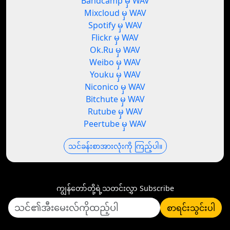
Bandcamp မှ WAV
Mixcloud မှ WAV
Spotify မှ WAV
Flickr မှ WAV
Ok.Ru မှ WAV
Weibo မှ WAV
Youku မှ WAV
Niconico မှ WAV
Bitchute မှ WAV
Rutube မှ WAV
Peertube မှ WAV
သင်ခန်းစာအားလုံးကို ကြည့်ပါ။
ကျွန်တော်တို့ရဲ့သတင်းလွှာ Subscribe
စာရင်းသွင်းပါ