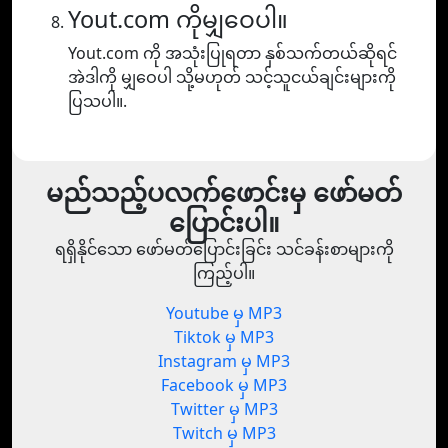
Yout.com ကိုမျှဝေပါ။
Yout.com ကို အသုံးပြုရတာ နှစ်သက်တယ်ဆိုရင်
အဲဒါကို မျှဝေပါ သို့မဟုတ် သင့်သူငယ်ချင်းများကို
ပြသပါ။.
မည်သည့်ပလက်ဖောင်းမှ ဖော်မတ်
ပြောင်းပါ။
ရရှိနိုင်သော ဖော်မတ်ပြောင်းခြင်း သင်ခန်းစာများကို
ကြည့်ပါ။
Youtube မှ MP3
Tiktok မှ MP3
Instagram မှ MP3
Facebook မှ MP3
Twitter မှ MP3
Twitch မှ MP3