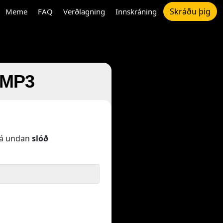
Skráðu þig
Meme
FAQ
Verðlagning
Innskráning
l MP3
á undan
slóð