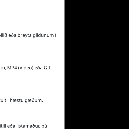
bilið eða breyta gildunum í
o), MP4 (Video) eða GIF.
tu til hæstu gæðum.
ill eða listamaður, þú