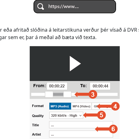
ter eða afritað slóðina á leitarstikuna verður þér vísað á D
ingar sem er, þar á meðal að bæta við texta.