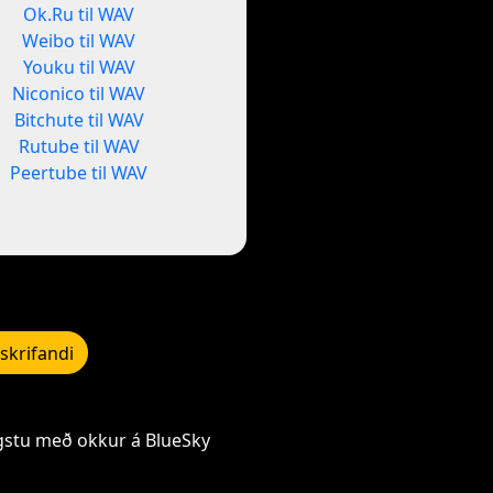
Ok.Ru til WAV
Weibo til WAV
Youku til WAV
Niconico til WAV
Bitchute til WAV
Rutube til WAV
Peertube til WAV
skrifandi
gstu með okkur á BlueSky