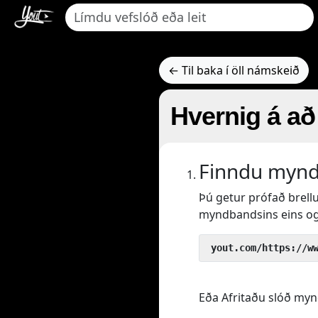
← Til baka í öll námskeið
Hvernig á að
Finndu myndb
Þú getur prófað brell
myndbandsins eins og
 yout.com/https://w
Eða Afritaðu slóð mynd