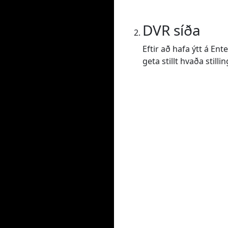
DVR síða
Eftir að hafa ýtt á En
geta stillt hvaða still