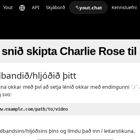
Yout
API
Skjáborð
Kennsluefni
yout.chat
 snið skipta Charlie Rose ti
andið/hljóðið þitt
una okkar með því að setja lénið okkar með endingunni
`/`
 svo:
ww.example.com/path/to/video
bandsins/hljóðsins þíns og límdu það inn í leitarstikuna.