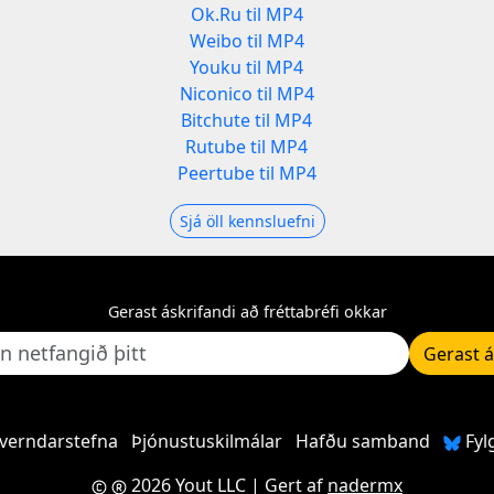
Ok.Ru til MP4
Weibo til MP4
Youku til MP4
Niconico til MP4
Bitchute til MP4
Rutube til MP4
Peertube til MP4
Sjá öll kennsluefni
Gerast áskrifandi að fréttabréfi okkar
Gerast á
verndarstefna
Þjónustuskilmálar
Hafðu samband
Fyl
2026 Yout LLC
| Gert af
nadermx