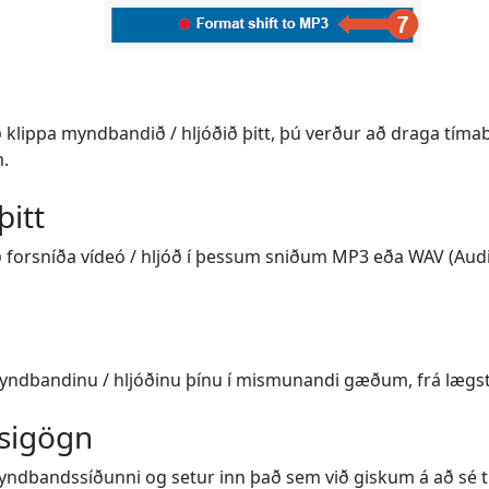
að klippa myndbandið / hljóðið þitt, þú verður að draga tíma
m.
þitt
að forsníða vídeó / hljóð í þessum sniðum MP3 eða WAV (Audi
myndbandinu / hljóðinu þínu í mismunandi gæðum, frá lægs
sigögn
yndbandssíðunni og setur inn það sem við giskum á að sé tit