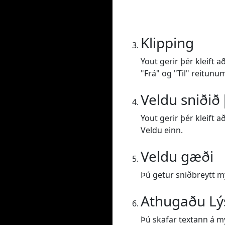
Klipping
Yout gerir þér kleift 
"Frá" og "Til" reitunu
Veldu sniðið 
Yout gerir þér kleift 
Veldu einn.
Veldu gæði
Þú getur sniðbreytt 
Athugaðu Lý
Þú skafar textann á m