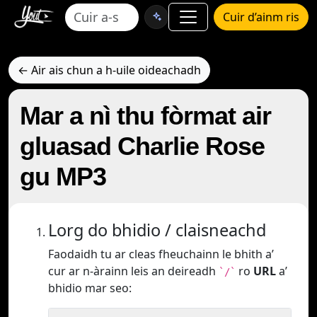
Cuir d’ainm ris
← Air ais chun a h-uile oideachadh
Mar a nì thu fòrmat air
gluasad Charlie Rose
gu MP3
Lorg do bhidio / claisneachd
Faodaidh tu ar cleas fheuchainn le bhith a’
cur ar n-àrainn leis an deireadh
ro
URL
a’
`/`
bhidio mar seo: