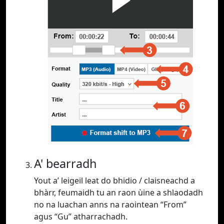
A' bearradh
Yout a’ leigeil leat do bhidio / claisneachd a
bhàrr, feumaidh tu an raon ùine a shlaodadh
no na luachan anns na raointean “From”
agus “Gu” atharrachadh.