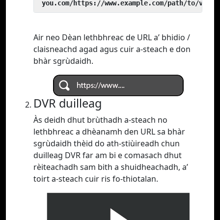
 you.com/https://www.example.com/path/to/video
Air neo Dèan lethbhreac de URL a’ bhidio /
claisneachd agad agus cuir a-steach e don
bhàr sgrùdaidh.
DVR duilleag
Às deidh dhut brùthadh a-steach no
lethbhreac a dhèanamh den URL sa bhàr
sgrùdaidh thèid do ath-stiùireadh chun
duilleag DVR far am bi e comasach dhut
rèiteachadh sam bith a shuidheachadh, a’
toirt a-steach cuir ris fo-thiotalan.