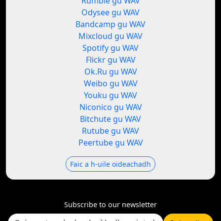
Rumble gu WAV
Odysee gu WAV
Bandcamp gu WAV
Mixcloud gu WAV
Spotify gu WAV
Flickr gu WAV
Ok.Ru gu WAV
Weibo gu WAV
Youku gu WAV
Niconico gu WAV
Bitchute gu WAV
Rutube gu WAV
Peertube gu WAV
Faic a h-uile oideachadh
Subscribe to our newsletter