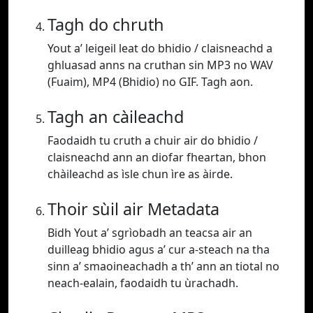
Tagh do chruth
Yout a’ leigeil leat do bhidio / claisneachd a
ghluasad anns na cruthan sin MP3 no WAV
(Fuaim), MP4 (Bhidio) no GIF. Tagh aon.
Tagh an càileachd
Faodaidh tu cruth a chuir air do bhidio /
claisneachd ann an diofar fheartan, bhon
chàileachd as ìsle chun ìre as àirde.
Thoir sùil air Metadata
Bidh Yout a’ sgrìobadh an teacsa air an
duilleag bhidio agus a’ cur a-steach na tha
sinn a’ smaoineachadh a th’ ann an tiotal no
neach-ealain, faodaidh tu ùrachadh.