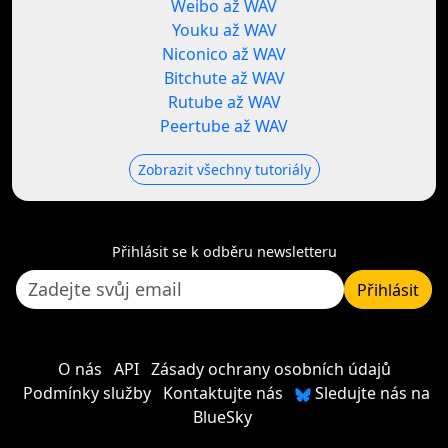
Weibo až WAV
Youku až WAV
Niconico až WAV
Bitchute až WAV
Rutube až WAV
Peertube až WAV
Zobrazit všechny tutoriály
Přihlásit se k odběru newsletteru
Přihlásit
O nás
API
Zásady ochrany osobních údajů
Podmínky služby
Kontaktujte nás
Sledujte nás na
BlueSky