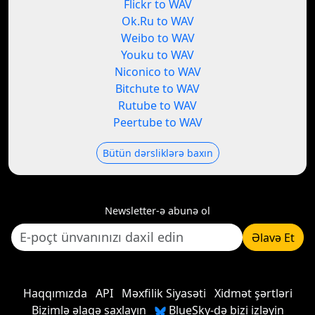
Flickr to WAV
Ok.Ru to WAV
Weibo to WAV
Youku to WAV
Niconico to WAV
Bitchute to WAV
Rutube to WAV
Peertube to WAV
Bütün dərsliklərə baxın
Newsletter-ə abunə ol
Əlavə Et
Haqqımızda
API
Məxfilik Siyasəti
Xidmət şərtləri
Bizimlə əlaqə saxlayın
BlueSky-də bizi izləyin