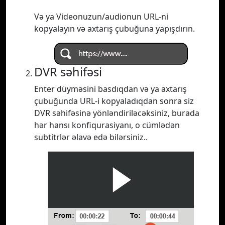
Və ya Videonuzun/audionun URL-ni
kopyalayın və axtarış çubuğuna yapışdırın.
DVR səhifəsi
Enter düyməsini basdıqdan və ya axtarış
çubuğunda URL-i kopyaladıqdan sonra siz
DVR səhifəsinə yönləndiriləcəksiniz, burada
hər hansı konfiqurasiyanı, o cümlədən
subtitrlər əlavə edə bilərsiniz..