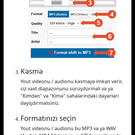
Kəsmə
Yout videonu / audionu kəsməyə imkan verir,
siz vaxt diapazonunu sürüşdürməli və ya
"Kimdən" və "Kimə" sahələrindəki dəyərləri
dəyişdirməlisiniz.
Formatınızı seçin
Yout videonu / audionu bu MP3 və ya WAV