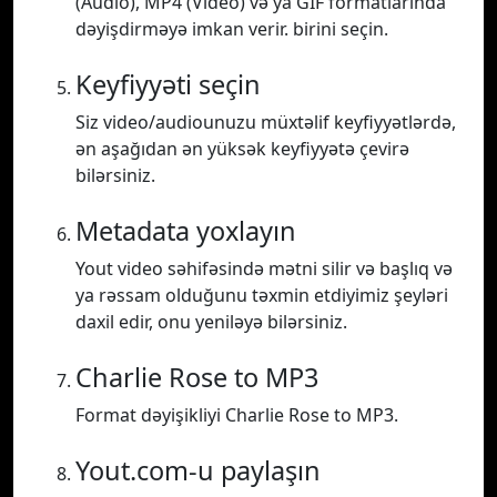
(Audio), MP4 (Video) və ya GIF formatlarında
dəyişdirməyə imkan verir. birini seçin.
Keyfiyyəti seçin
Siz video/audiounuzu müxtəlif keyfiyyətlərdə,
ən aşağıdan ən yüksək keyfiyyətə çevirə
bilərsiniz.
Metadata yoxlayın
Yout video səhifəsində mətni silir və başlıq və
ya rəssam olduğunu təxmin etdiyimiz şeyləri
daxil edir, onu yeniləyə bilərsiniz.
Charlie Rose to MP3
Format dəyişikliyi Charlie Rose to MP3.
Yout.com-u paylaşın