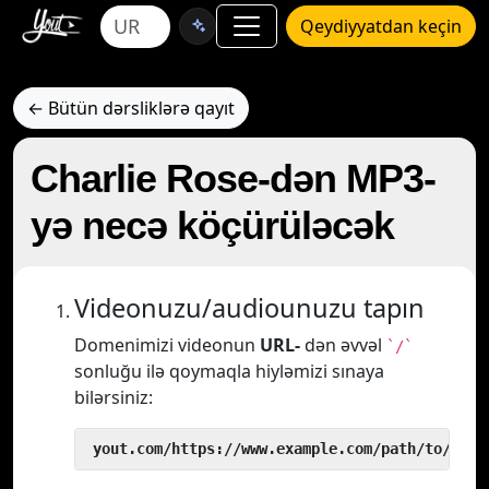
Qeydiyyatdan keçin
← Bütün dərsliklərə qayıt
Charlie Rose-dən MP3-
yə necə köçürüləcək
Videonuzu/audiounuzu tapın
Domenimizi videonun
URL-
dən əvvəl
`/`
sonluğu ilə qoymaqla hiyləmizi sınaya
bilərsiniz:
 yout.com/https://www.example.com/path/to/vide