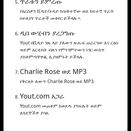
ጥራቱን ይምረጡ
የእርስዎን ቪዲዮ/ኦዲዮ ከዝቅተኛው ወደ ከፍተኛ ጥራት
በተለያየ ጥራቶች መቀየር ይችላሉ።.
ዲበ ውሂብን ያረጋግጡ
Yout በቪዲዮ ገጹ ላይ ያለውን ጽሑፍ ጠራርገው እና ርዕስ
ወይም አርቲስት ብለን የምንገምተውን ነገር ውስጥ
ያስቀምጣቸዋል, ሊያዘምኑት ይችላሉ.
Charlie Rose ወደ MP3
የቅርጸት ለውጥ Charlie Rose ወደ MP3.
Yout.com አጋራ
Yout.com መጠቀም ከወደዱ ያካፍሉት ወይም
ለጓደኞችዎ ያሳዩ.