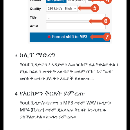
ክሊፕ ማድረግ
Yout ቪዲዮዎን / ኦዲዮዎን ለመከርከም ይፈቅድልዎታል ፣
የጊዜ ክልሉን መጎተት አለብዎት ወይም በ"ከ" እና "ወደ"
መስኮች ውስጥ ያሉትን እሴቶች ይለውጡ።.
የእርስዎን ቅርጸት ይምረጡ
Yout ቪዲዮ/ኦዲዮዎን በ MP3 ወይም WAV (ኦዲዮ)፣
MP4 (ቪዲዮ) ወይም ጂአይኤፍ ቅርጸት እንዲቀርጹ
ያስችልዎታል። አንዱን ይምረጡ።