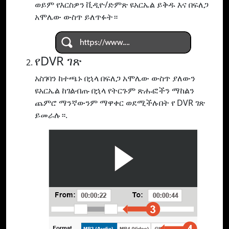
ወይም የእርስዎን ቪዲዮ/ድምጽ ዩአርኤል ይቅዱ እና በፍለጋ
አሞሌው ውስጥ ይለጥፉት።
የDVR ገጽ
አስገባን ከተጫኑ በኋላ በፍለጋ አሞሌው ውስጥ ያለውን
ዩአርኤል ከገልብጡ በኋላ የትርጉም ጽሑፎችን ማከልን
ጨምሮ ማንኛውንም ማዋቀር ወደሚችሉበት የ DVR ገጽ
ይመራሉ።.