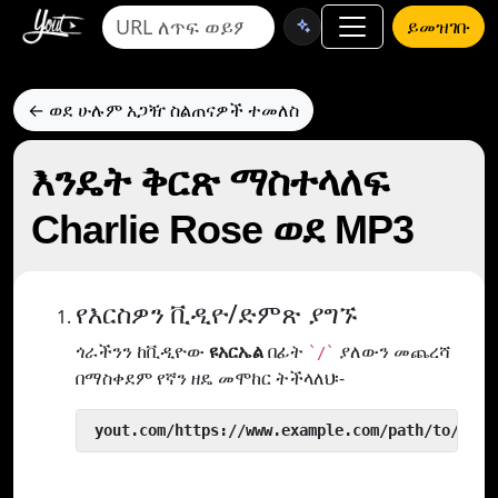
ይመዝገቡ
← ወደ ሁሉም አጋዥ ስልጠናዎች ተመለስ
እንዴት ቅርጽ ማስተላለፍ
Charlie Rose ወደ MP3
የእርስዎን ቪዲዮ/ድምጽ ያግኙ
ጎራችንን ከቪዲዮው
ዩአርኤል
በፊት
ያለውን መጨረሻ
`/`
በማስቀደም የኛን ዘዴ መሞከር ትችላለህ፡-
 yout.com/https://www.example.com/path/to/vide