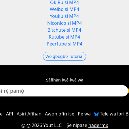
Ok.Ru si MP4
Weibo si MP4
Youku si MP4
Niconico si MP4
Bitchute si MP4
Rutube si MP4
Peertube si MP4
Wo gbogbo Tutorial
Ṣàfihàn ìwé-ìwé wà
re
API
Asiri Afihan
Awọn ofin iṣẹ
Pe wa
Tẹle wa lori 
2026 Yout LLC
| Ṣe nipasẹ
nadermx