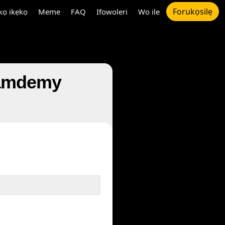
Forukọsilẹ
ọ ikẹkọ
Meme
FAQ
Ifowoleri
Wo ile
ò Camdemy