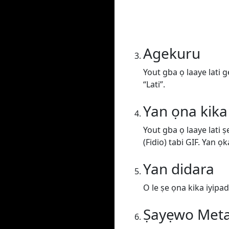
Agekuru
Yout gba ọ laaye lati 
“Lati”.
Yan ọna kika
Yout gba ọ laaye lati 
(Fidio) tabi GIF. Yan ọk
Yan didara
O le ṣe ọna kika iyipada
Ṣayẹwo Met