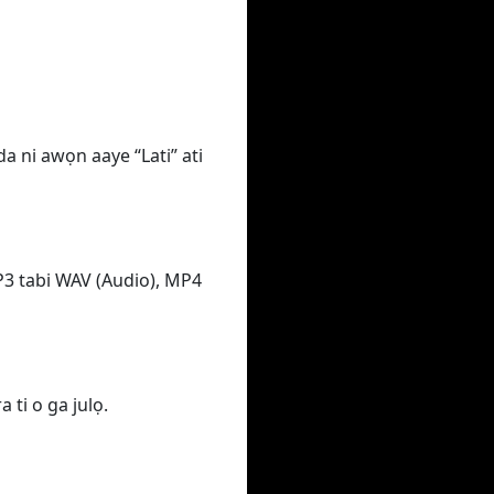
da ni awọn aaye “Lati” ati
MP3 tabi WAV (Audio), MP4
 ti o ga julọ.