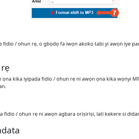
ge fidio / ohun rẹ, o gbọdọ fa iwọn akoko tabi yi awọn iye pa
 rẹ
ṣe ọna kika iyipada fidio / ohun rẹ ni awọn ọna kika wọnyi 
an.
 fidio / ohun rẹ ni awọn agbara oriṣiriṣi, lati kekere si didara
adata