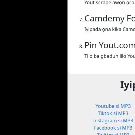
Yout scrape awọn ọrọ lo
Camdemy Fol
Iyipada ọna kika Cam
Pin Yout.co
Ti o ba gbadun lilo Yo
Iyi
Youtube si MP3
Tiktok si MP3
Instagram si MP3
Facebook si MP3