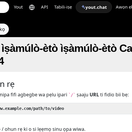
Yout
API
Tabili-iṣẹ
Awọn ẹk
yout.chat
ẹkọ
ìṣàmúlò-ètò ìṣàmúlò-èt
4
n rẹ
nipa fifi agbegbe wa pẹlu ipari
ṣaaju
URL
ti fidio bii bẹ:
`/`
ww.example.com/path/to/video
o / ohun rẹ ki o si lẹẹmọ sinu ọpa wiwa.