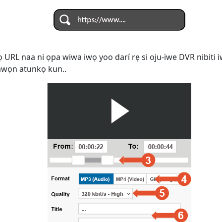
ọ URL naa ni ọpa wiwa iwọ yoo darí rẹ si oju-iwe DVR nibiti i
i awọn atunkọ kun..