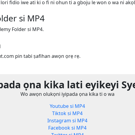
ri fidio iwe ati ki o fi ni ohun ti a gboju le won o wa ni akọl
der si MP4
demy Folder si MP4.
m
ut.com pin tabi ṣafihan awọn ọrẹ rẹ.
pada ọna kika lati eyikeyi S
Wo awọn olukọni iyipada ọna kika ti o wa
Youtube si MP4
Tiktok si MP4
Instagram si MP4
Facebook si MP4