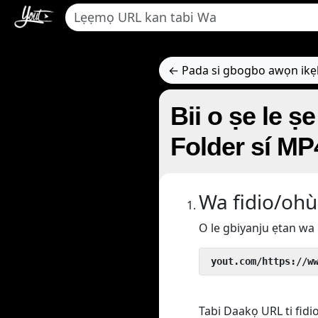
← Pada si gbogbo awọn ik
Bii o ṣe le ṣe 
Folder sí MP
Wa fidio/ohù
O le gbiyanju ẹtan wa 
 yout.com/https://w
Tabi Daakọ URL ti fidi