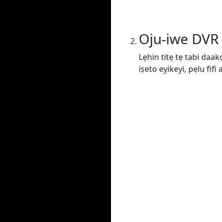
Oju-iwe DVR
Lẹhin titẹ tẹ tabi daak
iṣeto eyikeyi, pẹlu fif