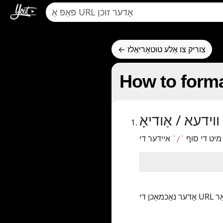
← צוריק צו אַלע טוטאָריאַלז
How to form
 ווידעא / אַודיאָ
 מיט די סוף
`/`