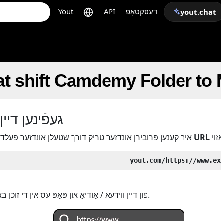
דעסקטאָפּ
API
Yout
yout.chat
at shift Camdemy Folder to
געפֿינען דיין
URL
איידער די
איר קענען פּרובירן אונדזער טריק דורך שטעלן אונדזער פעלד
אָדער נאָכמאַכן די URL פון דיין ווידעא / אַודיאָ און פּאַפּ עס אין די זוכן באַר.