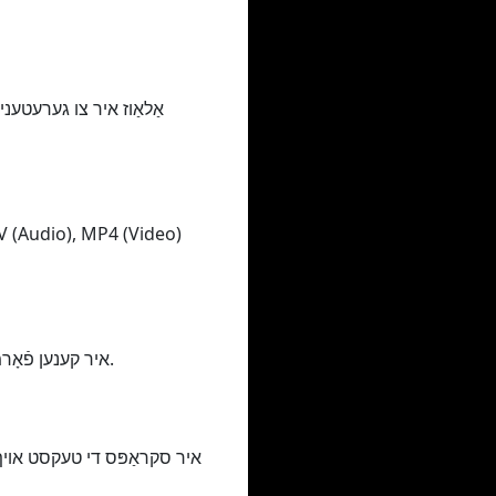
איר קענען פֿאָרמאַט יבעררוק דיין ווידעא / אַודיאָ אין פאַרשידענע מידות, פון די לאָואַסט צו די העכסטן קוואַליטעט.
איר סקראַפּס די טעקסט אויף ד