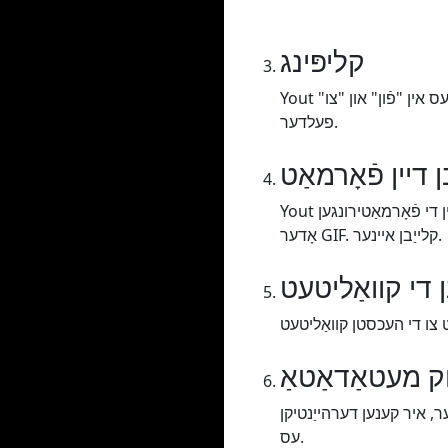
קליפּינג
Yout אַלאַוז איר צו גערעטעניש דיין ווידעא / אַודיאָ, איר מוזן שלעפּן די צייט קייט אָדער טוישן די וואַלועס אין "פֿון" און "צו"
פעלדער.
ן דיין פֿאָרמאַט
Yout אַלאַוז איר צו פֿאָרמאַט יבעררוק דיין ווידעא / אַודיאָ אין די פֿאָרמאַטירונגען MP3 אָדער WAV (Audio), MP4 (Video)
אָדער GIF. קלייַבן איינער.
ן די קוואַליטעט
ק מעטאַדאַטאַ
ר, איר קענען דערהייַנטיקן
עס.