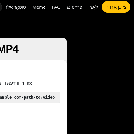
צייכן אַרויף
לאָגין
פּרייסינג
FAQ
Meme
טוטאָריאַלז
 MP4
פון די ווידעא ווי אַזוי:
 yout.com/https://www.example.com/path/to/video