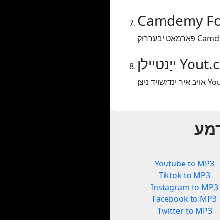
Camdemy Fo
Camdemy F.
ילן Yout.com
רמע
Youtube to MP3
Tiktok to MP3
Instagram to MP3
Facebook to MP3
Twitter to MP3