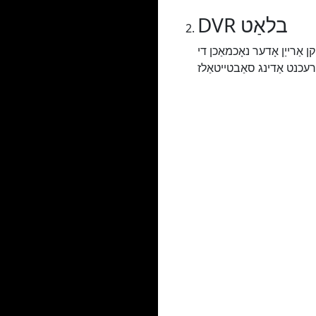
DVR בלאַט
מאַכן די URL אין די זוכן באַר איר וועט זיין רידערעקטיד צו די DVR בלאַט ווו איר קענען שטעלן קיין