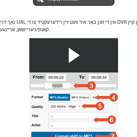
נאָך דריקן אַרייַן אָדער נאָכ
קאַנפיגיעריישאַן, אַרייַנגערעכנט אַדינג סאַבטייטאַלז.