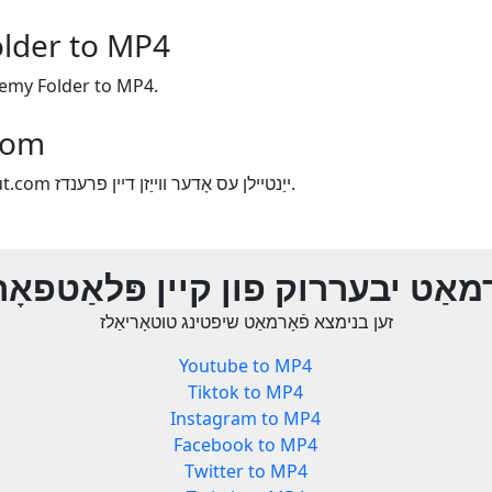
lder to MP4
פֿאָרמאַט יבעררוק older to MP4
ייַנטי
אויב איר ינדזשויד ניצן Yout.com ייַנטיילן עס אָדער ווייַזן דיין פרענדז.
רמאַט יבעררוק פון קיין פּלאַטפאָ
זען בנימצא פֿאָרמאַט שיפטינג טוטאָריאַלז
Youtube to MP4
Tiktok to MP4
Instagram to MP4
Facebook to MP4
Twitter to MP4