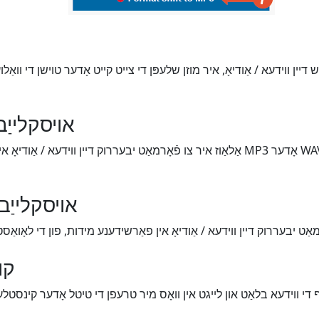
אויסקלייַב
אויסקלייַב
קו
י ווידעא בלאַט און לייגט אין וואָס מיר טרעפן די טיטל אָדער קינסטלע