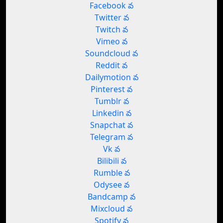
Facebook వ
Twitter వ
Twitch వ
Vimeo వ
Soundcloud వ
Reddit వ
Dailymotion వ
Pinterest వ
Tumblr వ
Linkedin వ
Snapchat వ
Telegram వ
Vk వ
Bilibili వ
Rumble వ
Odysee వ
Bandcamp వ
Mixcloud వ
Spotify వ