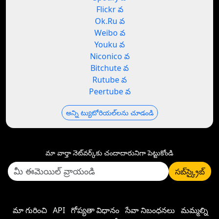
Flickr వ
Ok.Ru వ
Weibo వ
Youku వ
Niconico వ
Bitchute వ
Rutube వ
Peertube వ
అన్ని ట్యుటోరియల్‌లను చూడండి
మా వార్తా నెట్‌వర్క్‌కు చందాదారునిగా పెట్టుకోండి
సబ్‌స్క్రైబ్
మా గురించి
API
గోప్యతా విధానం
సేవా నిబంధనలు
మమ్మల్ని