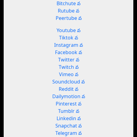
Bitchute వ
Rutube వ
Peertube వ
Youtube వ
Tiktok వ
Instagram వ
Facebook వ
Twitter వ
Twitch వ
Vimeo వ
Soundcloud వ
Reddit వ
Dailymotion వ
Pinterest వ
Tumblr వ
Linkedin వ
Snapchat వ
Telegram వ