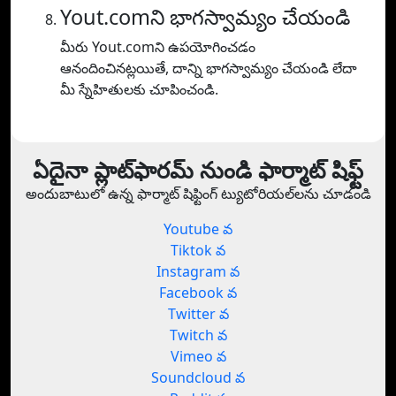
Yout.comని భాగస్వామ్యం చేయండి
మీరు Yout.comని ఉపయోగించడం
ఆనందించినట్లయితే, దాన్ని భాగస్వామ్యం చేయండి లేదా
మీ స్నేహితులకు చూపించండి.
ఏదైనా ప్లాట్‌ఫారమ్ నుండి ఫార్మాట్ షిఫ్ట్
అందుబాటులో ఉన్న ఫార్మాట్ షిఫ్టింగ్ ట్యుటోరియల్‌లను చూడండి
Youtube వ
Tiktok వ
Instagram వ
Facebook వ
Twitter వ
Twitch వ
Vimeo వ
Soundcloud వ