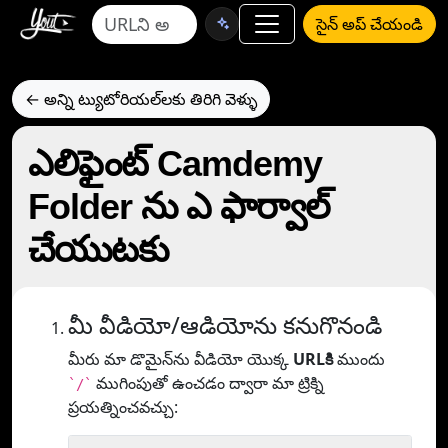
సైన్ అప్ చేయండి
← అన్ని ట్యుటోరియల్‌లకు తిరిగి వెళ్ళు
ఎలిఫైంట్ Camdemy
Folder ను ఎ ఫార్వాల్
చేయుటకు
మీ వీడియో/ఆడియోను కనుగొనండి
మీరు మా డొమైన్‌ను వీడియో యొక్క
URLకి
ముందు
ముగింపుతో ఉంచడం ద్వారా మా ట్రిక్ని
`/`
ప్రయత్నించవచ్చు: