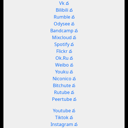
Vk వ
Bilibili వ
Rumble వ
Odysee వ
Bandcamp వ
Mixcloud వ
Spotify వ
Flickr వ
Ok.Ru వ
Weibo వ
Youku వ
Niconico వ
Bitchute వ
Rutube వ
Peertube వ
Youtube వ
Tiktok వ
Instagram వ