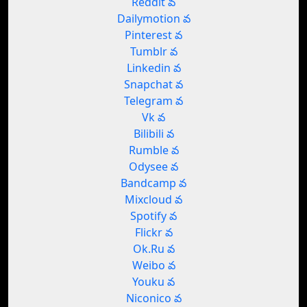
Reddit వ
Dailymotion వ
Pinterest వ
Tumblr వ
Linkedin వ
Snapchat వ
Telegram వ
Vk వ
Bilibili వ
Rumble వ
Odysee వ
Bandcamp వ
Mixcloud వ
Spotify వ
Flickr వ
Ok.Ru వ
Weibo వ
Youku వ
Niconico వ