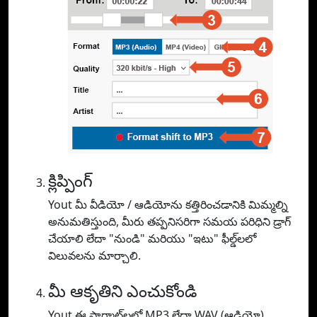
క్లిప్పింగ్
Yout మీ వీడియో / ఆడియోను కత్తిరించడానికి మిమ్మల్ని
అనుమతిస్తుంది, మీరు తప్పనిసరిగా సమయ పరిధిని డ్రాగ్
చేయాలి లేదా "నుండి" మరియు "ఇటు" ఫీల్డ్‌లలో
విలువలను మార్చాలి.
మీ ఆకృతిని ఎంచుకోండి
Yout ఈ ఫార్మాట్‌లలో MP3 లేదా WAV (ఆడియో),