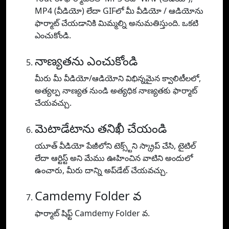
MP4 (వీడియో) లేదా GIFలో మీ వీడియో / ఆడియోను
ఫార్మాట్ చేయడానికి మిమ్మల్ని అనుమతిస్తుంది. ఒకటి
ఎంచుకోండి.
నాణ్యతను ఎంచుకోండి
మీరు మీ వీడియో/ఆడియోని విభిన్నమైన క్వాలిటీలలో,
అత్యల్ప నాణ్యత నుండి అత్యధిక నాణ్యతకు ఫార్మాట్
చేయవచ్చు.
మెటాడేటాను తనిఖీ చేయండి
యూత్ వీడియో పేజీలోని టెక్స్ట్‌ని స్క్రాప్ చేసి, టైటిల్
లేదా ఆర్టిస్ట్ అని మేము ఊహించిన వాటిని అందులో
ఉంచారు, మీరు దాన్ని అప్‌డేట్ చేయవచ్చు.
Camdemy Folder వ
ఫార్మాట్ షిఫ్ట్ Camdemy Folder వ.