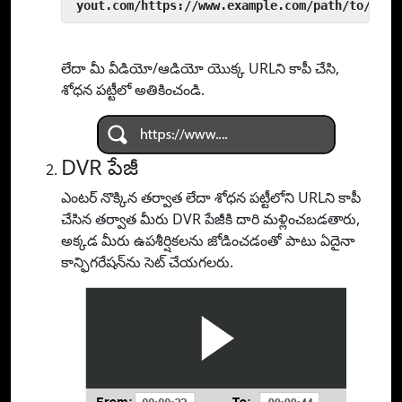
 yout.com/https://www.example.com/path/to/vide
లేదా మీ వీడియో/ఆడియో యొక్క URLని కాపీ చేసి,
శోధన పట్టీలో అతికించండి.
DVR పేజీ
ఎంటర్ నొక్కిన తర్వాత లేదా శోధన పట్టీలోని URLని కాపీ
చేసిన తర్వాత మీరు DVR పేజీకి దారి మళ్లించబడతారు,
అక్కడ మీరు ఉపశీర్షికలను జోడించడంతో పాటు ఏదైనా
కాన్ఫిగరేషన్‌ను సెట్ చేయగలరు.