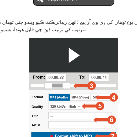
ترتيب کي ترتيب ڏيڻ جي قابل هوندا، بشمول ذيلي عنوان شامل ڪرڻ..