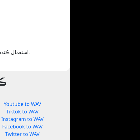
جيڪڏھن توھان لطف اندوز ٿيو Yout.com استعمال ڪندي ان کي حصيداري ڪريو يا پنھنجي دوستن کي ڏيکاريو.
ڪن
Youtube to WAV
Tiktok to WAV
Instagram to WAV
Facebook to WAV
Twitter to WAV