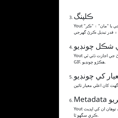
ڪلپنگ
Yout توهان کي توهان جي وڊيو/آڊيو کي ڪٽڻ جي اجازت ڏئي ٿي، توهان کي وقت جي حد کي ڇڪڻ گهرجي يا "مان" ۽ "ڪر"
ي شڪل چونڊيو
Yout توهان کي توهان جي وڊيو / آڊيو کي انهن فارميٽ ۾ شفٽ ڪرڻ جي اجازت ڏئي ٿي MP3 يا WAV (آڊيو)، MP4 (وڊيو) يا
GIF. ھڪڙو چونڊيو.
يار کي چونڊيو
ڪريو
Yout وڊيو پيج تي متن کي اسڪريپ ڪري ٿو ۽ ان ۾ رکي ٿو جيڪو اسان اندازو لڳايو آهي عنوان يا فنڪار، توهان ان کي اپڊيٽ
ڪري سگهو ٿا.