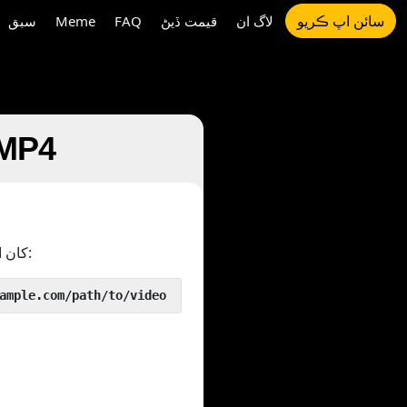
سائن اپ ڪريو
لاگ ان
قيمت ڏيڻ
FAQ
Meme
سبق
 MP4
کان اڳ ۾ جيئن:
 yout.com/https://www.example.com/path/to/video