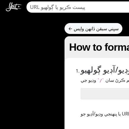
← سڀني سبقن ڏانهن واپس
How to form
يو/آڊيو ڳولھيو
تم ڪرڻ سان
`/`