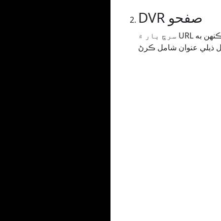
DVR صفحو
سرچ بار ۾ URL داخل ڪرڻ يا ڪاپي ڪرڻ کان پوءِ توهان کي ڊي وي آر پيج ڏانهن ريڊائريڪٽ ڪيو ويندو جتي توهان ڪنهن به