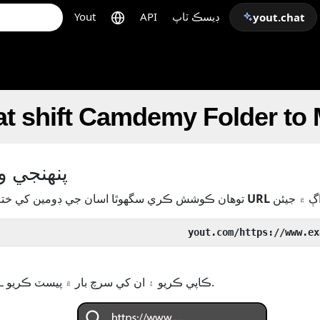
ڊيسڪ ٽاپ
API
Yout
yout.chat
at shift Camdemy Folder to
پنھنجي وڊ
URL
وڊيو جي
توھان ڪوشش ڪري سگھوٿا اسان جي ڊومين کي خ
يا پنھنجي وڊيو/آڊيو جو URL ڪاپي ڪريو ۽ ان کي سرچ بار ۾ پيسٽ ڪريو.