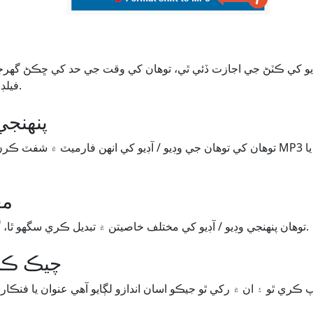
فيلڊ ۾ قدر تبديل ڪرڻ گهرجي.
پنھنج
مع
توھان پنھنجي وڊيو / آڊيو کي مختلف خاصيتن ۾ تبديل ڪري سگھو ٿا، گھٽ کان اعلي معيار تائين.
Metadata چيڪ 