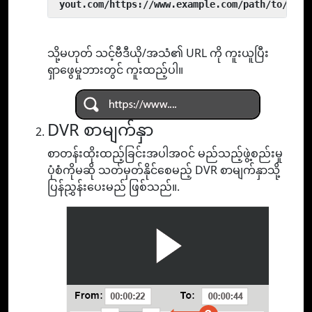
 yout.com/https://www.example.com/path/to/vide
သို့မဟုတ် သင့်ဗီဒီယို/အသံ၏ URL ကို ကူးယူပြီး
ရှာဖွေမှုဘားတွင် ကူးထည့်ပါ။
DVR စာမျက်နှာ
စာတန်းထိုးထည့်ခြင်းအပါအဝင် မည်သည့်ဖွဲ့စည်းမှု
ပုံစံကိုမဆို သတ်မှတ်နိုင်စေမည့် DVR စာမျက်နှာသို့
ပြန်ညွှန်းပေးမည် ဖြစ်သည်။.