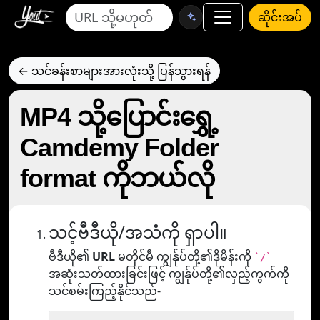
ဆိုင်းအပ်
← သင်ခန်းစာများအားလုံးသို့ ပြန်သွားရန်
MP4 သို့ပြောင်းရွှေ့
Camdemy Folder
format ကိုဘယ်လို
သင့်ဗီဒီယို/အသံကို ရှာပါ။
ဗီဒီယို၏
URL
မတိုင်မီ ကျွန်ုပ်တို့၏ဒိုမိန်းကို
`/`
အဆုံးသတ်ထားခြင်းဖြင့် ကျွန်ုပ်တို့၏လှည့်ကွက်ကို
သင်စမ်းကြည့်နိုင်သည်-