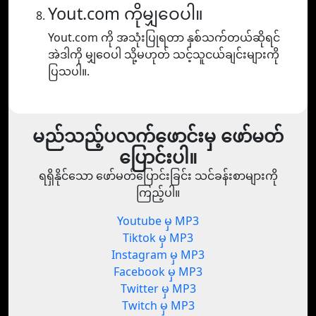
Yout.com ကိုမျှဝေပါ။
Yout.com ကို အသုံးပြုရတာ နှစ်သက်တယ်ဆိုရင်
အဲဒါကို မျှဝေပါ သို့မဟုတ် သင့်သူငယ်ချင်းများကို
ပြသပါ။.
မည်သည့်ပလက်ဖောင်းမှ ဖော်မတ်
ပြောင်းပါ။
ရရှိနိုင်သော ဖော်မတ်ပြောင်းခြင်း သင်ခန်းစာများကို
ကြည့်ပါ။
Youtube မှ MP3
Tiktok မှ MP3
Instagram မှ MP3
Facebook မှ MP3
Twitter မှ MP3
Twitch မှ MP3