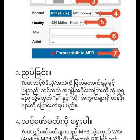
ညှပ်ခြင်း။
Yout သင့်ဗီဒီယို/အသံကို ဖြတ်တောက်ရန် ခွင့်
ပြုသည်၊ သင်သည် အချိန်အပိုင်းအခြားကို ဆွဲယူရ
မည် သို့မဟုတ် "မှ" နှင့် "သို့" အကွက်များရှိ တန်ဖိုး
များကို ပြောင်းလဲရပါမည်။.
သင့်ဖော်မတ်ကို ရွေးပါ။
Yout ဤဖော်မတ်များသည် MP3 သို့မဟုတ် WAV
(Audio)၊ MP4 (ဗီဒီယို) သို့မဟုတ် GIF ဖြင့် သင့်