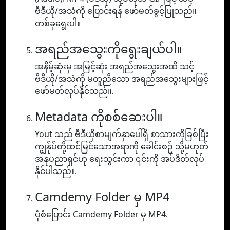
ဗီဒီယို/အသံကို ပြောင်းရန် ဖော်မတ်ခွင့်ပြုသည်။
တစ်ခုရွေးပါ။
အရည်အသွေးကိုရွေးချယ်ပါ။
အနိမ့်ဆုံးမှ အမြင့်ဆုံး အရည်အသွေးအထိ သင့်
ဗီဒီယို/အသံကို မတူညီသော အရည်အသွေးများဖြင့်
ဖော်မတ်လုပ်နိုင်သည်။.
Metadata ကိုစစ်ဆေးပါ။
Yout သည် ဗီဒီယိုစာမျက်နှာပေါ်ရှိ စာသားကိုခြစ်ပြီး
ကျွန်ုပ်တို့ထင်မြင်သောအရာကို ခေါင်းစဉ် သို့မဟုတ်
အနုပညာရှင်ဟု ရေးသွင်းကာ ၎င်းကို အပ်ဒိတ်လုပ်
နိုင်ပါသည်။.
Camdemy Folder မှ MP4
ပုံစံပြောင်း Camdemy Folder မှ MP4.