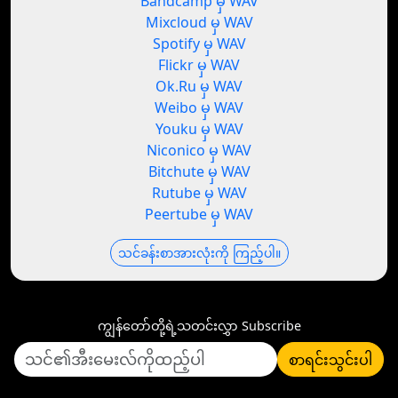
Bandcamp မှ WAV
Mixcloud မှ WAV
Spotify မှ WAV
Flickr မှ WAV
Ok.Ru မှ WAV
Weibo မှ WAV
Youku မှ WAV
Niconico မှ WAV
Bitchute မှ WAV
Rutube မှ WAV
Peertube မှ WAV
သင်ခန်းစာအားလုံးကို ကြည့်ပါ။
ကျွန်တော်တို့ရဲ့သတင်းလွှာ Subscribe
စာရင်းသွင်းပါ