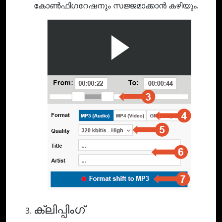
കോൺഫിഗറേഷനും സജ്ജമാക്കാൻ കഴിയും.
ക്ലിപ്പിംഗ്