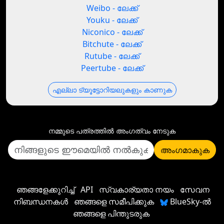
Weibo - ലേക്ക്
Youku - ലേക്ക്
Niconico - ലേക്ക്
Bitchute - ലേക്ക്
Rutube - ലേക്ക്
Peertube - ലേക്ക്
എല്ലാ ട്യൂട്ടോറിയലുകളും കാണുക
നമ്മുടെ പത്രത്തില്‍ അംഗത്വം നേടുക
അംഗമാകുക
ഞങ്ങളേക്കുറിച്ച്
API
സ്വകാര്യതാ നയം
സേവന
നിബന്ധനകൾ
ഞങ്ങളെ സമീപിക്കുക
BlueSky-ൽ
ഞങ്ങളെ പിന്തുടരുക