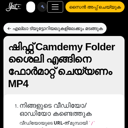
സൈൻ അപ്പ് ചെയ്യുക
← എല്ലാ ട്യൂട്ടോറിയലുകളിലേക്കും മടങ്ങുക
ഷിഫ്റ്റ് Camdemy Folder
ശൈലി എങ്ങിനെ
ഫോര്‍മാറ്റ് ചെയ്യണം
MP4
നിങ്ങളുടെ വീഡിയോ/
ഓഡിയോ കണ്ടെത്തുക
വീഡിയോയുടെ
URL-ന്
മുമ്പായി
`/`