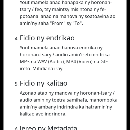
Yout mamela anao hanapaka ny horonan-
tsary / feo, tsy maintsy misintona ny fe-
potoana ianao na manova ny soatoavina ao
amin'ny saha "From" sy "To".
Fidio ny endrikao
Yout mamela anao hanova endrika ny
horonan-tsary / audio amin'ireto endrika
MP3 na WAV (Audio), MP4 (Video) na GIF
ireto. Mifidiana iray.
Fidio ny kalitao
Azonao atao ny manova ny horonan-tsary /
audio amin'ny toetra samihafa, manomboka
amin'ny ambany indrindra ka hatramin'ny
kalitao avo indrindra.
Jereo ny Metadata