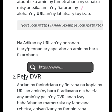
ataontsika amin'ny fametrahana ny sehatra
misy antsika amin'ny fiafaran'ny
`/`
alohan'ny
URL
an'ny lahatsary toy izao:
 yout.com/https://www.example.com/path/to/vide
Na Adikao ny URL an'ny horonan-
tsary/peonao ary apetaho ao amin'ny bara
fikarohana.
Pejy DVR
Aorian'ny fanindriana ny fidirana na kopia ny
URL ao amin'ny bara fitadiavana dia halefa
any amin'ny pejin'ny DVR ianao izay
hahafahanao mametraka ny fanovana
rehetra, anisan'izany ny fampidirana