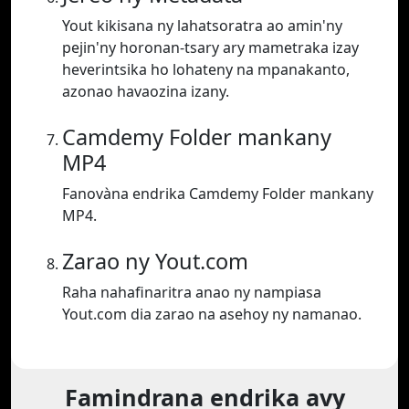
Yout kikisana ny lahatsoratra ao amin'ny
pejin'ny horonan-tsary ary mametraka izay
heverintsika ho lohateny na mpanakanto,
azonao havaozina izany.
Camdemy Folder mankany
MP4
Fanovàna endrika Camdemy Folder mankany
MP4.
Zarao ny Yout.com
Raha nahafinaritra anao ny nampiasa
Yout.com dia zarao na asehoy ny namanao.
Famindrana endrika avy