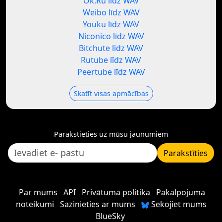
Ok.Ru līdz WAV
Weibo līdz WAV
Youku līdz WAV
Niconico līdz WAV
Bitchute līdz WAV
Rutube līdz WAV
Peertube līdz WAV
Skatīt visas apmācības
Parakstieties uz mūsu jaunumiem
Parakstīties
Par mums
API
Privātuma politika
Pakalpojuma
noteikumi
Sazinieties ar mums
Sekojiet mums
BlueSky