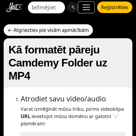
Reģistrēties
← Atgriezties pie visām apmācībām
Kā formatēt pāreju
Camdemy Folder uz
MP4
Atrodiet savu video/audio
Varat izmēģināt mūsu triku, pirms videoklipa
URL
ievietojot mūsu domēnu ar galotni
`/`
piemēram: