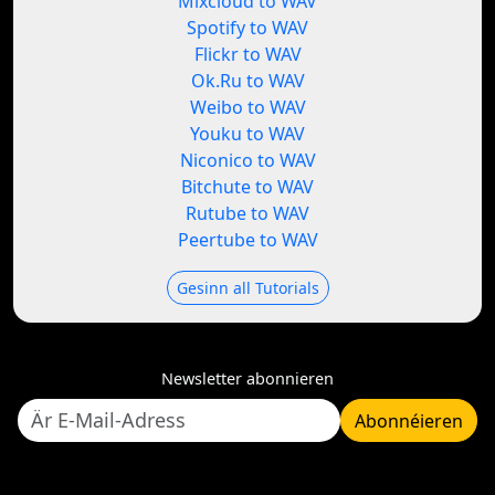
Mixcloud to WAV
Spotify to WAV
Flickr to WAV
Ok.Ru to WAV
Weibo to WAV
Youku to WAV
Niconico to WAV
Bitchute to WAV
Rutube to WAV
Peertube to WAV
Gesinn all Tutorials
Newsletter abonnieren
Abonnéieren