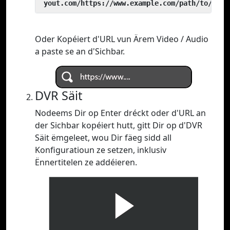
 yout.com/https://www.example.com/path/to/vide
Oder Kopéiert d'URL vun Ärem Video / Audio
a paste se an d'Sichbar.
DVR Säit
Nodeems Dir op Enter dréckt oder d'URL an
der Sichbar kopéiert hutt, gitt Dir op d'DVR
Säit ëmgeleet, wou Dir fäeg sidd all
Konfiguratioun ze setzen, inklusiv
Ënnertitelen ze addéieren.