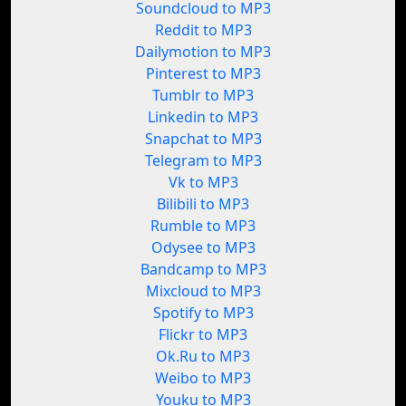
Soundcloud to MP3
Reddit to MP3
Dailymotion to MP3
Pinterest to MP3
Tumblr to MP3
Linkedin to MP3
Snapchat to MP3
Telegram to MP3
Vk to MP3
Bilibili to MP3
Rumble to MP3
Odysee to MP3
Bandcamp to MP3
Mixcloud to MP3
Spotify to MP3
Flickr to MP3
Ok.Ru to MP3
Weibo to MP3
Youku to MP3