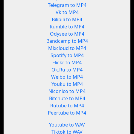
Telegram to MP4
Vk to MP4
Bilibili to MP4
Rumble to MP4
Odysee to MP4
Bandcamp to MP4
Mixcloud to MP4
Spotify to MP4
Flickr to MP4
Ok.Ru to MP4
Weibo to MP4
Youku to MP4
Niconico to MP4
Bitchute to MP4
Rutube to MP4
Peertube to MP4
Youtube to WAV
Tiktok to WAV