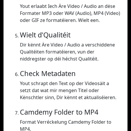
Yout erlaabt Iech Äre Video / Audio an dëse
Formater MP3 oder WAV (Audio), MP4 (Video)
oder GIF ze formatéieren. Wielt een.
Wielt d'Qualitéit
Dir kënnt Äre Video / Audio a verschiddene
Qualitéiten formatéieren, vun der
niddregster op déi héchst Qualitéit.
Check Metadaten
Yout schrapt den Text op der Videosäit a
setzt dat wat mir mengen Titel oder
Kënschtler sinn, Dir kënnt et aktualiséieren.
Camdemy Folder to MP4
Format Verréckelung Camdemy Folder to
MP4.