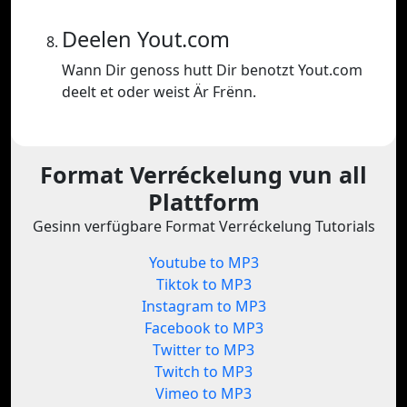
Deelen Yout.com
Wann Dir genoss hutt Dir benotzt Yout.com
deelt et oder weist Är Frënn.
Format Verréckelung vun all
Plattform
Gesinn verfügbare Format Verréckelung Tutorials
Youtube to MP3
Tiktok to MP3
Instagram to MP3
Facebook to MP3
Twitter to MP3
Twitch to MP3
Vimeo to MP3