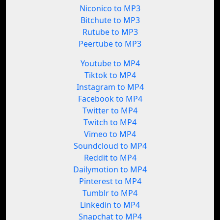
Niconico to MP3
Bitchute to MP3
Rutube to MP3
Peertube to MP3
Youtube to MP4
Tiktok to MP4
Instagram to MP4
Facebook to MP4
Twitter to MP4
Twitch to MP4
Vimeo to MP4
Soundcloud to MP4
Reddit to MP4
Dailymotion to MP4
Pinterest to MP4
Tumblr to MP4
Linkedin to MP4
Snapchat to MP4