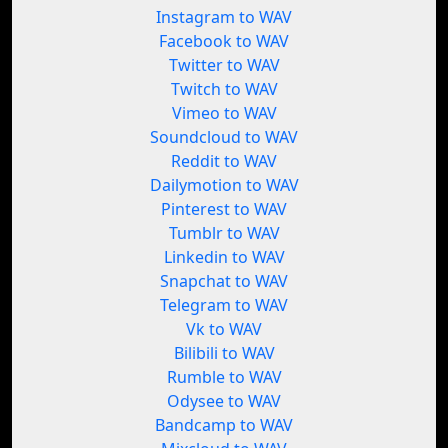
Instagram to WAV
Facebook to WAV
Twitter to WAV
Twitch to WAV
Vimeo to WAV
Soundcloud to WAV
Reddit to WAV
Dailymotion to WAV
Pinterest to WAV
Tumblr to WAV
Linkedin to WAV
Snapchat to WAV
Telegram to WAV
Vk to WAV
Bilibili to WAV
Rumble to WAV
Odysee to WAV
Bandcamp to WAV