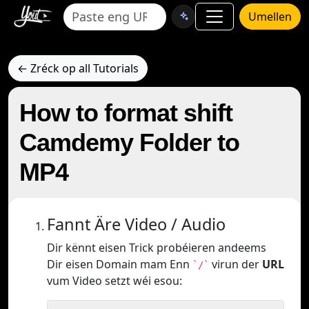
Umellen
← Zréck op all Tutorials
How to format shift
Camdemy Folder to
MP4
Fannt Äre Video / Audio
Dir kënnt eisen Trick probéieren andeems
Dir eisen Domain mam Enn
virun der
URL
`/`
vum Video setzt wéi esou: