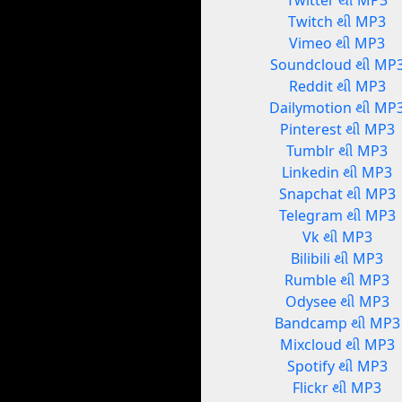
Twitter થી MP3
Twitch થી MP3
Vimeo થી MP3
Soundcloud થી MP
Reddit થી MP3
Dailymotion થી MP
Pinterest થી MP3
Tumblr થી MP3
Linkedin થી MP3
Snapchat થી MP3
Telegram થી MP3
Vk થી MP3
Bilibili થી MP3
Rumble થી MP3
Odysee થી MP3
Bandcamp થી MP3
Mixcloud થી MP3
Spotify થી MP3
Flickr થી MP3