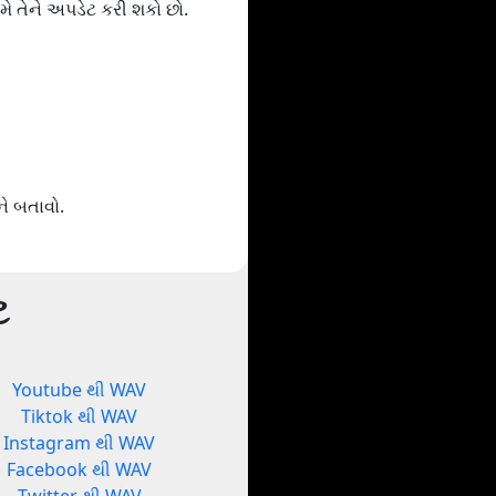
તમે તેને અપડેટ કરી શકો છો.
ે બતાવો.
ટ
Youtube થી WAV
Tiktok થી WAV
Instagram થી WAV
Facebook થી WAV