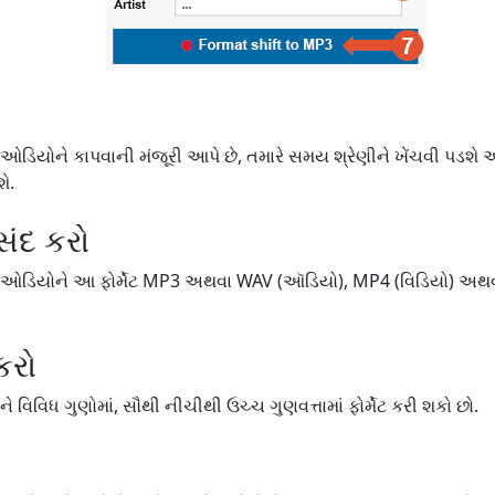
ઓડિયોને કાપવાની મંજૂરી આપે છે, તમારે સમય શ્રેણીને ખેંચવી પડશે 
ે.
પસંદ કરો
/ઓડિયોને આ ફોર્મેટ MP3 અથવા WAV (ઑડિયો), MP4 (વિડિયો) અથવા GI
કરો
 વિવિધ ગુણોમાં, સૌથી નીચીથી ઉચ્ચ ગુણવત્તામાં ફોર્મેટ કરી શકો છો.