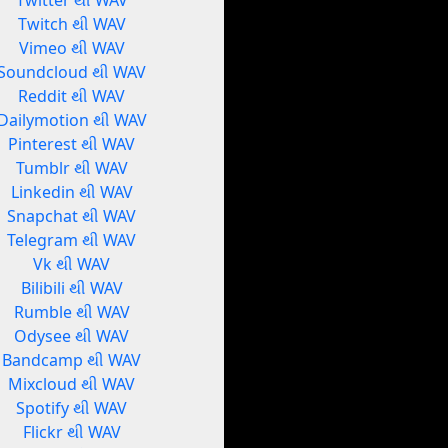
Twitter થી WAV
Twitch થી WAV
Vimeo થી WAV
Soundcloud થી WAV
Reddit થી WAV
Dailymotion થી WAV
Pinterest થી WAV
Tumblr થી WAV
Linkedin થી WAV
Snapchat થી WAV
Telegram થી WAV
Vk થી WAV
Bilibili થી WAV
Rumble થી WAV
Odysee થી WAV
Bandcamp થી WAV
Mixcloud થી WAV
Spotify થી WAV
Flickr થી WAV