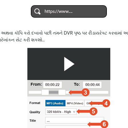
ર અથવા કૉપિ કરો દબાવો પછી તમને DVR પૃષ્ઠ પર રીડાયરેક્ટ કરવામાં
ેખાંકન સેટ કરી શકશો..