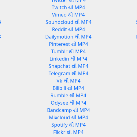
Twitter થી MP4
Twitch થી MP4
Vimeo થી MP4
3
Soundcloud થી MP4
Reddit થી MP4
3
Dailymotion થી MP4
Pinterest થી MP4
Tumblr થી MP4
Linkedin થી MP4
Snapchat થી MP4
Telegram થી MP4
Vk થી MP4
Bilibili થી MP4
Rumble થી MP4
Odysee થી MP4
Bandcamp થી MP4
Mixcloud થી MP4
Spotify થી MP4
Flickr થી MP4