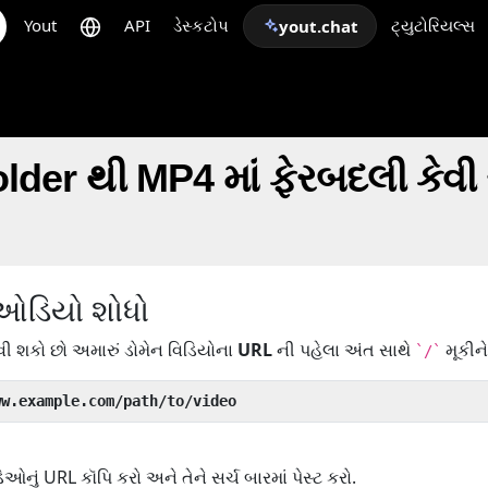
Yout
API
ડેસ્કટોપ
ટ્યુટોરિયલ્સ
yout.chat
er થી MP4 માં ફેરબદલી કેવી ર
/ઓડિયો શોધો
ી શકો છો અમારું ડોમેન વિડિયોના
URL
ની પહેલા અંત સાથે
મૂકીને
`/`
ww.example.com/path/to/video
ું URL કૉપિ કરો અને તેને સર્ચ બારમાં પેસ્ટ કરો.