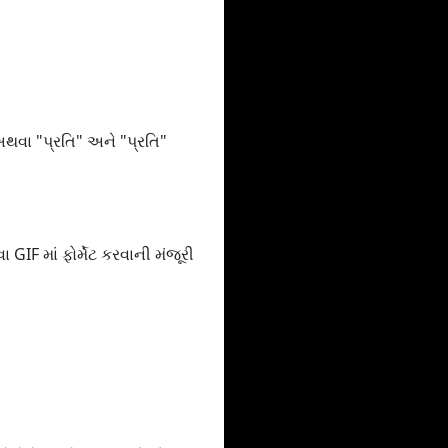
અથવા "પ્રતિ" અને "પ્રતિ"
F માં ફોર્મેટ કરવાની મંજૂરી