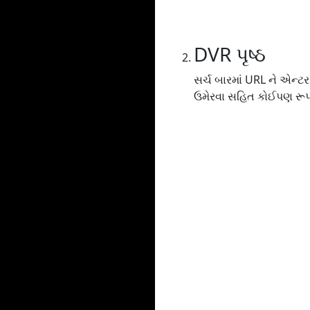
DVR પૃષ્ઠ
સર્ચ બારમાં URL ને એન્ટ
ઉમેરવા સહિત કોઈપણ રૂપર