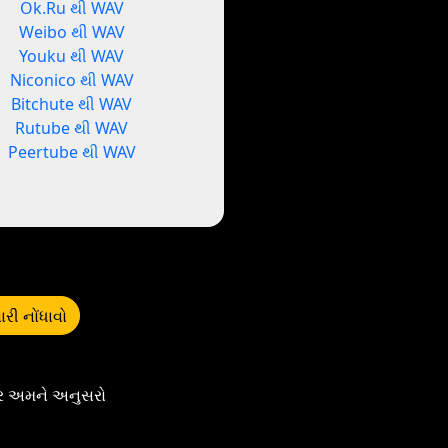
Ok.Ru થી WAV
Weibo થી WAV
Youku થી WAV
Niconico થી WAV
Bitchute થી WAV
Rutube થી WAV
Peertube થી WAV
ારી નોંધાવો
પર અમને અનુસરો