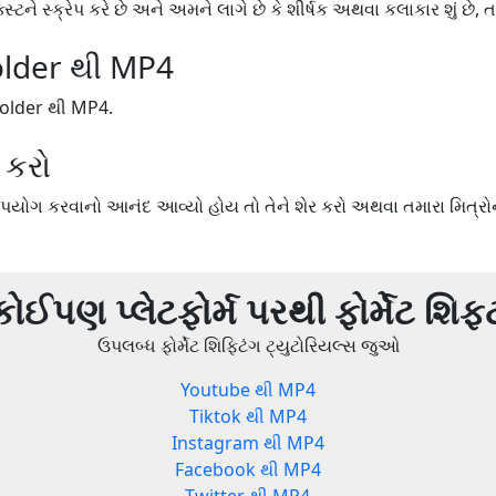
સ્ટને સ્ક્રેપ કરે છે અને અમને લાગે છે કે શીર્ષક અથવા કલાકાર શું છે, 
lder થી MP4
Folder થી MP4.
 કરો
યોગ કરવાનો આનંદ આવ્યો હોય તો તેને શેર કરો અથવા તમારા મિત્રોન
કોઈપણ પ્લેટફોર્મ પરથી ફોર્મેટ શિફ્
ઉપલબ્ધ ફોર્મેટ શિફ્ટિંગ ટ્યુટોરિયલ્સ જુઓ
Youtube થી MP4
Tiktok થી MP4
Instagram થી MP4
Facebook થી MP4