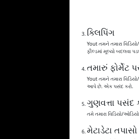
ક્લિપિંગ
Yout તમને તમારા વિડિયો/
ફીલ્ડમાં મૂલ્યો બદલવા પડશ
તમારું ફોર્મેટ 
Yout તમને તમારા વિડિયો
આપે છે. એક પસંદ કરો.
ગુણવત્તા પસંદ 
તમે તમારા વિડિયો/ઓડિયોને
મેટાડેટા તપાસો