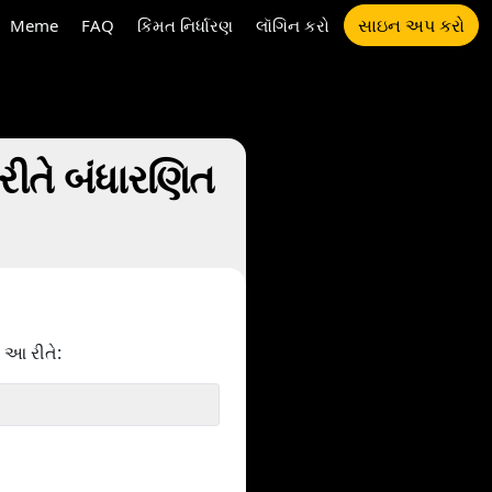
સાઇન અપ કરો
Meme
FAQ
કિંમત નિર્ધારણ
લૉગિન કરો
ીતે બંધારણિત
 આ રીતે: