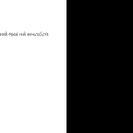
 આવશે જ્યાં તમે સબટાઈટલ