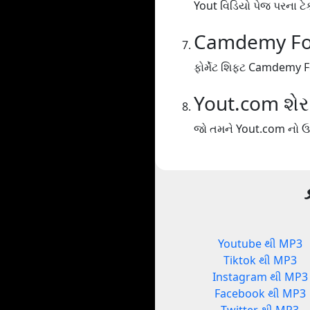
Yout વિડિયો પેજ પરના ટેક્
Camdemy Fo
ફોર્મેટ શિફ્ટ Camdemy 
Yout.com શેર
જો તમને Yout.com નો ઉપ
Youtube થી MP3
Tiktok થી MP3
Instagram થી MP3
Facebook થી MP3