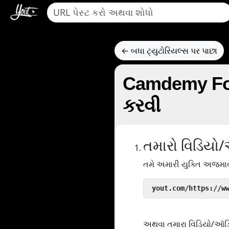
← બધા ટ્યુટોરિયલ્સ પર પાછા
Camdemy Fold
કરવી
તમારો વિડિયો
તમે અમારી યુક્તિ અજમાવ
 yout.com/https://w
અથવા તમારા વિડિયો/ઑડિઓન