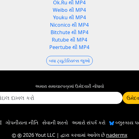
Ok.Ru થી MP4
Weibo થી MP4
Youku થી MP4
Niconico થી MP4
Bitchute થી MP4
Rutube થી MP4
Peertube થી MP4
બધા ટ્યુટોરિયલ્સ જુઓ
અમારા સમાચારપત્રમાં ઉમેદવારી નોંધાવો
ઉમેદવ
I
ગોપનીયતા નીતિ
સેવાની શરતો
અમારો સંપર્ક કરો
બ્લુસ્કાય 
2026 Yout LLC
| દ્વારા કરવામાં આવેલ છે
nadermx