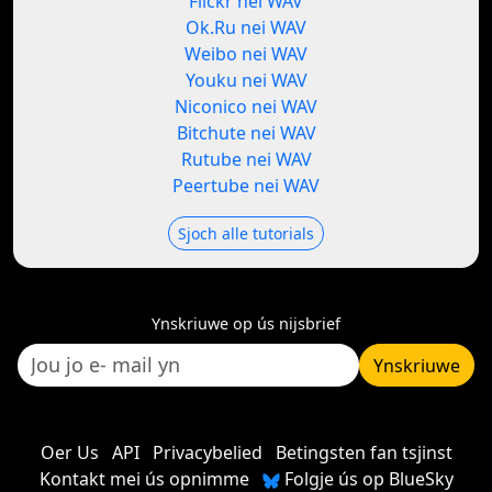
Flickr nei WAV
Ok.Ru nei WAV
Weibo nei WAV
Youku nei WAV
Niconico nei WAV
Bitchute nei WAV
Rutube nei WAV
Peertube nei WAV
Sjoch alle tutorials
Ynskriuwe op ús nijsbrief
Ynskriuwe
Oer Us
API
Privacybelied
Betingsten fan tsjinst
Kontakt mei ús opnimme
Folgje ús op BlueSky