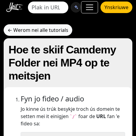
Ynskriuwe
← Werom nei alle tutorials
Hoe te skiif Camdemy
Folder nei MP4 op te
meitsjen
Fyn jo fideo / audio
Jo kinne ús trúk besykje troch ús domein te
setten mei it einigjen
foar de
URL
fan 'e
`/`
fideo sa: