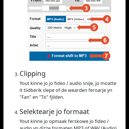
Clipping
Yout kinne jo jo fideo / audio snije, jo moatte
it tiidberik slepe of de wearden feroarje yn
"Fan" en "To" fjilden.
Selektearje jo formaat
Yout kinne jo opmaak ferskowe jo fideo /
audio yn dizze formaten MP3 of WAV (Audio),