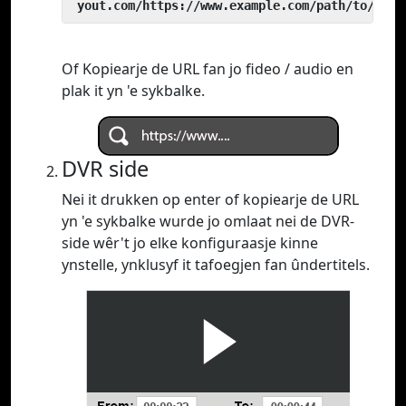
 yout.com/https://www.example.com/path/to/vide
Of Kopiearje de URL fan jo fideo / audio en
plak it yn 'e sykbalke.
DVR side
Nei it drukken op enter of kopiearje de URL
yn 'e sykbalke wurde jo omlaat nei de DVR-
side wêr't jo elke konfiguraasje kinne
ynstelle, ynklusyf it tafoegjen fan ûndertitels.