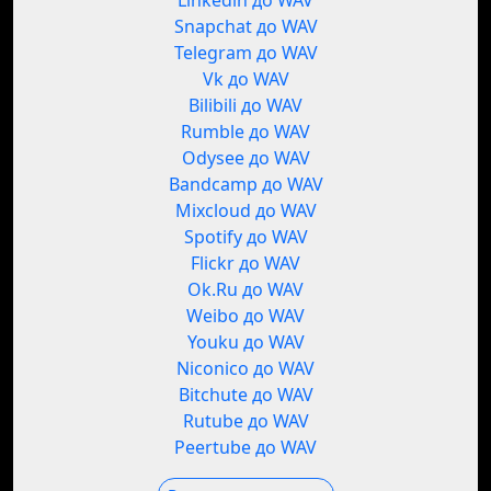
Linkedin до WAV
Snapchat до WAV
Telegram до WAV
Vk до WAV
Bilibili до WAV
Rumble до WAV
Odysee до WAV
Bandcamp до WAV
Mixcloud до WAV
Spotify до WAV
Flickr до WAV
Ok.Ru до WAV
Weibo до WAV
Youku до WAV
Niconico до WAV
Bitchute до WAV
Rutube до WAV
Peertube до WAV