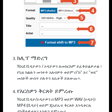
ክሊፕ ማድረግ
Yout ቪዲዮዎን / ኦዲዮዎን ለመከርከም ይፈቅድልዎታል ፣
የጊዜ ክልሉን መጎተት አለብዎት ወይም በ"ከ" እና "ወደ"
መስኮች ውስጥ ያሉትን እሴቶች ይለውጡ።.
የእርስዎን ቅርጸት ይምረጡ
Yout ቪዲዮ/ኦዲዮዎን በ MP3 ወይም WAV (ኦዲዮ)፣
MP4 (ቪዲዮ) ወይም ጂአይኤፍ ቅርጸት እንዲቀርጹ
ያስችልዎታል። አንዱን ይምረጡ።