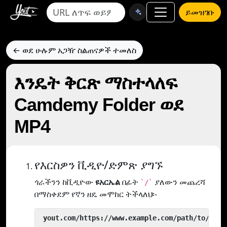
ይመዝገቡ
← ወደ ሁሉም አጋዥ ስልጠናዎች ተመለስ
እንዴት ቅርጽ ማስተላለፍ
Camdemy Folder ወደ
MP4
የእርስዎን ቪዲዮ/ድምጽ ያግኙ
ጎራችንን ከቪዲዮው
ዩአርኤል
በፊት
ያለውን መጨረሻ
`/`
በማስቀደም የኛን ዘዴ መሞከር ትችላለህ፡-
 yout.com/https://www.example.com/path/to/vide