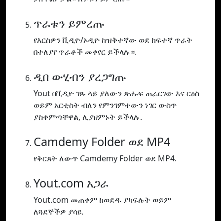
ጥራቱን ይምረጡ
የእርስዎን ቪዲዮ/ኦዲዮ ከዝቅተኛው ወደ ከፍተኛ ጥራት
በተለያየ ጥራቶች መቀየር ይችላሉ።.
ዲበ ውሂብን ያረጋግጡ
Yout በቪዲዮ ገጹ ላይ ያለውን ጽሑፍ ጠራርገው እና ርዕስ
ወይም አርቲስት ብለን የምንገምተውን ነገር ውስጥ
ያስቀምጣቸዋል, ሊያዘምኑት ይችላሉ.
Camdemy Folder ወደ MP4
የቅርጸት ለውጥ Camdemy Folder ወደ MP4.
Yout.com አጋራ
Yout.com መጠቀም ከወደዱ ያካፍሉት ወይም
ለጓደኞችዎ ያሳዩ.