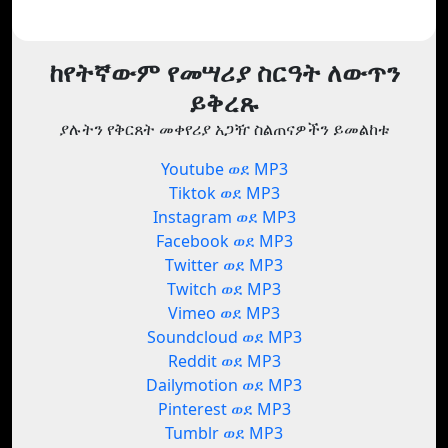
ከየትኛውም የመሣሪያ ስርዓት ለውጥን
ይቅረጹ
ያሉትን የቅርጸት መቀየሪያ አጋዥ ስልጠናዎችን ይመልከቱ
Youtube ወደ MP3
Tiktok ወደ MP3
Instagram ወደ MP3
Facebook ወደ MP3
Twitter ወደ MP3
Twitch ወደ MP3
Vimeo ወደ MP3
Soundcloud ወደ MP3
Reddit ወደ MP3
Dailymotion ወደ MP3
Pinterest ወደ MP3
Tumblr ወደ MP3