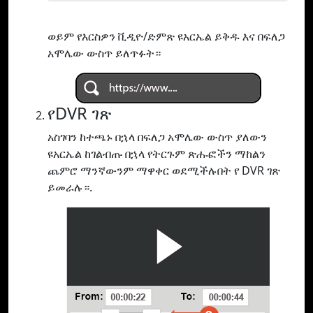
ወይም የእርስዎን ቪዲዮ/ድምጽ ዩአርኤል ይቅዱ እና በፍለጋ
አሞሌው ውስጥ ይለጥፉት።
የDVR ገጽ
አስገባን ከተጫኑ በኋላ በፍለጋ አሞሌው ውስጥ ያለውን
ዩአርኤል ከገልብጡ በኋላ የትርጉም ጽሑፎችን ማከልን
ጨምሮ ማንኛውንም ማዋቀር ወደሚችሉበት የ DVR ገጽ
ይመራሉ።.