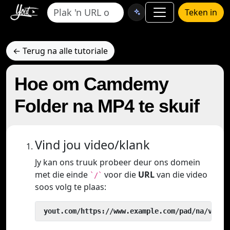
Teken in
← Terug na alle tutoriale
Hoe om Camdemy
Folder na MP4 te skuif
Vind jou video/klank
Jy kan ons truuk probeer deur ons domein
met die einde
voor die
URL
van die video
`/`
soos volg te plaas:
 yout.com/https://www.example.com/pad/na/video