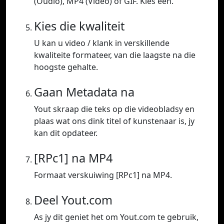
(Oudio), MP4 (Video) of GIF. Kies een.
Kies die kwaliteit
U kan u video / klank in verskillende
kwaliteite formateer, van die laagste na die
hoogste gehalte.
Gaan Metadata na
Yout skraap die teks op die videobladsy en
plaas wat ons dink titel of kunstenaar is, jy
kan dit opdateer.
[RPc1] na MP4
Formaat verskuiwing [RPc1] na MP4.
Deel Yout.com
As jy dit geniet het om Yout.com te gebruik,