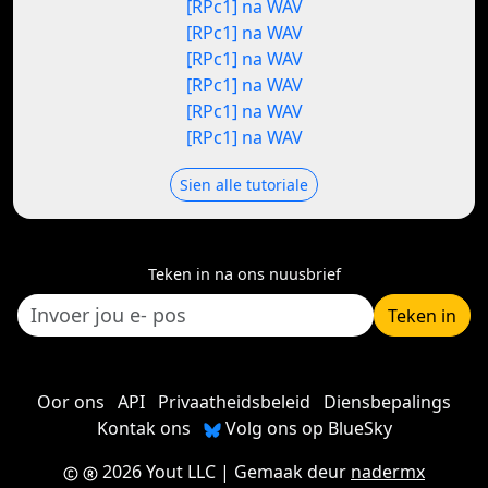
[RPc1] na WAV
[RPc1] na WAV
[RPc1] na WAV
[RPc1] na WAV
[RPc1] na WAV
[RPc1] na WAV
Sien alle tutoriale
Teken in na ons nuusbrief
Teken in
Oor ons
API
Privaatheidsbeleid
Diensbepalings
Kontak ons
Volg ons op BlueSky
2026 Yout LLC
| Gemaak deur
nadermx