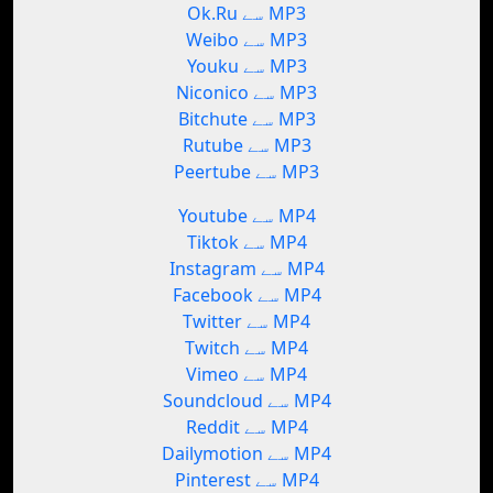
Ok.Ru سے MP3
Weibo سے MP3
Youku سے MP3
Niconico سے MP3
Bitchute سے MP3
Rutube سے MP3
Peertube سے MP3
Youtube سے MP4
Tiktok سے MP4
Instagram سے MP4
Facebook سے MP4
Twitter سے MP4
Twitch سے MP4
Vimeo سے MP4
Soundcloud سے MP4
Reddit سے MP4
Dailymotion سے MP4
Pinterest سے MP4