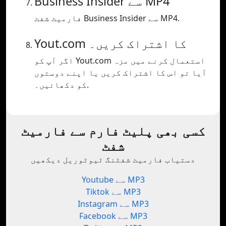
Business Insider سے MP4
فارمیٹ شفٹ Business Insider سے MP4.
Yout.com کا اشتراک کریں۔
اگر آپ کو Yout.com استعمال کرنے میں مزہ
آیا تو اس کا اشتراک کریں یا اپنے دوستوں
کو دکھائیں۔.
کسی بھی پلیٹ فارم سے فارمیٹ
شفٹ
دستیاب فارمیٹ شفٹنگ ٹیوٹوریل دیکھیں
Youtube سے MP3
Tiktok سے MP3
Instagram سے MP3
Facebook سے MP3