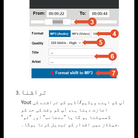
تراشنا
Yout آپ کو اپنے ویڈیو/آڈیو کو تراشنے کی
اجازت دیتا ہے، آپ کو وقت کی حد کو
گھسیٹنا ہو گا یا "منجانب" اور "ٹو"
فیلڈز میں اقدار کو تبدیل کرنا ہوگا۔.