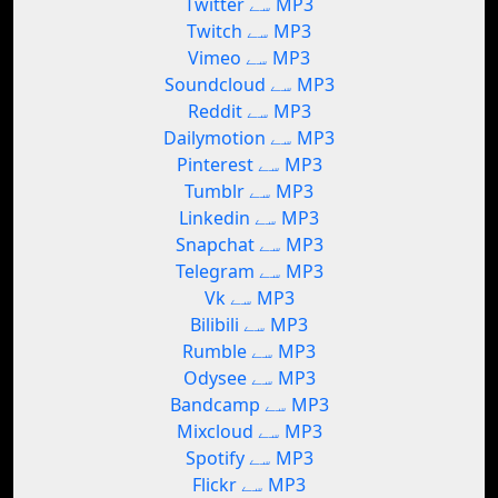
Twitter سے MP3
Twitch سے MP3
Vimeo سے MP3
Soundcloud سے MP3
Reddit سے MP3
Dailymotion سے MP3
Pinterest سے MP3
Tumblr سے MP3
Linkedin سے MP3
Snapchat سے MP3
Telegram سے MP3
Vk سے MP3
Bilibili سے MP3
Rumble سے MP3
Odysee سے MP3
Bandcamp سے MP3
Mixcloud سے MP3
Spotify سے MP3
Flickr سے MP3