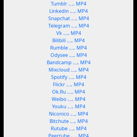
Tumblr سے MP4
Linkedin سے MP4
Snapchat سے MP4
Telegram سے MP4
Vk سے MP4
Bilibili سے MP4
Rumble سے MP4
Odysee سے MP4
Bandcamp سے MP4
Mixcloud سے MP4
Spotify سے MP4
Flickr سے MP4
Ok.Ru سے MP4
Weibo سے MP4
Youku سے MP4
Niconico سے MP4
Bitchute سے MP4
Rutube سے MP4
Peertube سے MP4