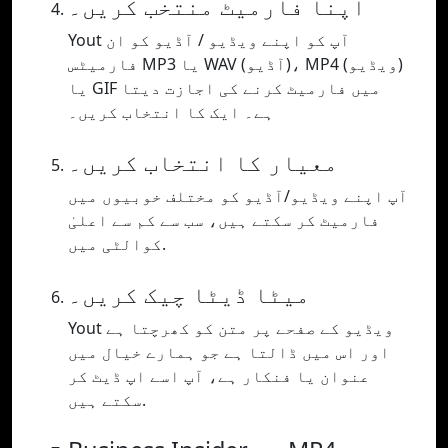
اپنا فارمیٹ منتخب کریں۔
Yout آپ کو اپنے ویڈیو / آڈیو کو ان
فارمیٹس MP3 یا WAV (آڈیو)، MP4 (ویڈیو)
یا GIF میں فارمیٹ کرنے کی اجازت دیتا
ہے۔ ایک کا انتخاب کریں۔
معیار کا انتخاب کریں۔
آپ اپنے ویڈیو/آڈیو کو مختلف خوبیوں میں
فارمیٹ کر سکتے ہیں، سب سے کم سے اعلیٰ
کوالٹی میں.
میٹا ڈیٹا چیک کریں۔
Yout ویڈیو کے صفحے پر متن کو کھرچتا ہے
اور اس میں ڈالتا ہے جو ہمارے خیال میں
عنوان یا فنکار ہے، آپ اسے اپ ڈیٹ کر
سکتے ہیں.