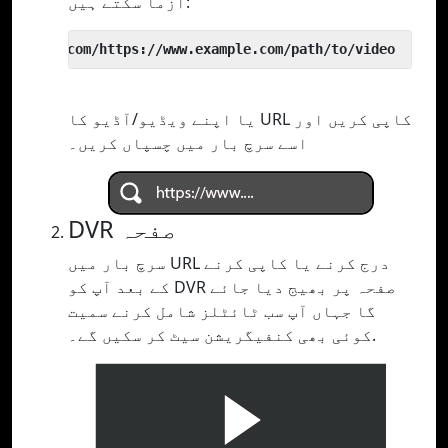
آزما سکتے ہیں:
 yout.com/https://www.example.com/path/to/video
یا اپنے ویڈیو/آڈیو کا URL کاپی کریں اور
اسے سرچ بار میں چسپاں کریں۔
DVR صفحہ
سرچ بار میں URL درج کرنے یا کاپی کرنے
کے بعد آپ کو DVR صفحہ پر بھیج دیا جائے
گا جہاں آپ سب ٹائٹلز شامل کرنے سمیت
کوئی بھی کنفیگریشن سیٹ کر سکیں گے۔.