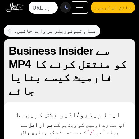
سائن اپ کریں۔
← تمام ٹیوٹوریلز پر واپس جائیں۔
Business Insider سے
MP4 کو منتقل کرنے کا
فارمیٹ کیسے بنایا
جائے
اپنا ویڈیو/آڈیو تلاش کریں۔
آپ ہمارے ڈومین کو ویڈیو کے
یو آر ایل
سے
پہلے آخر
کے ساتھ رکھ کر ہماری چال
`/`