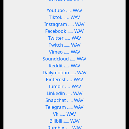
Youtube سے WAV
Tiktok سے WAV
Instagram سے WAV
Facebook سے WAV
Twitter سے WAV
Twitch سے WAV
Vimeo سے WAV
Soundcloud سے WAV
Reddit سے WAV
Dailymotion سے WAV
Pinterest سے WAV
Tumblr سے WAV
Linkedin سے WAV
Snapchat سے WAV
Telegram سے WAV
Vk سے WAV
Bilibili سے WAV
Rumble سے WAV