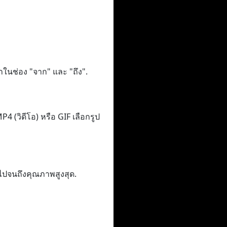
าในช่อง "จาก" และ "ถึง".
 (วิดีโอ) หรือ GIF เลือกรูป
ไปจนถึงคุณภาพสูงสุด.