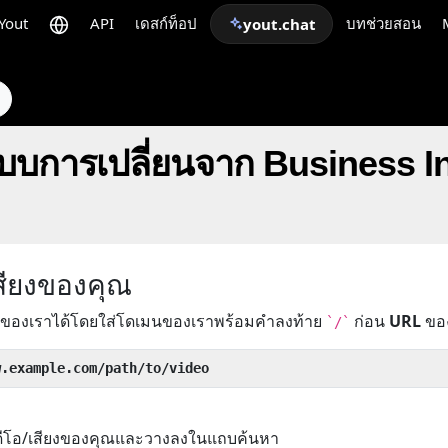
Yout
API
เดสก์ท็อป
บทช่วยสอน
yout.chat
แบบการเปลี่ยนจาก Business In
เสียงของคุณ
ของเราได้โดยใส่โดเมนของเราพร้อมคำลงท้าย
ก่อน
URL
ของว
`/`
w.example.com/path/to/video
ิดีโอ/เสียงของคุณและวางลงในแถบค้นหา