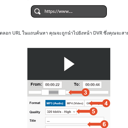
ัดลอก URL ในแถบค้นหา คุณจะถูกนำไปยังหน้า DVR ซึ่งคุณจะสามาร