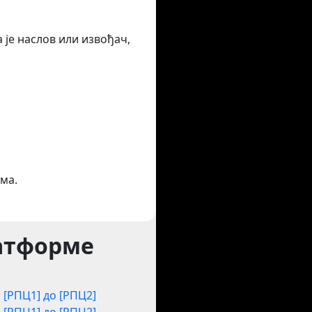
 је наслов или извођач,
ма.
латформе
[РПЦ1] до [РПЦ2]