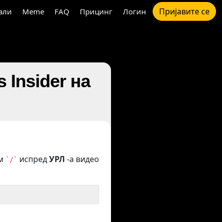
Пријавите се
али
Meme
FAQ
Прицинг
Логин
Insider на
ом
испред
УРЛ
-а видео
`/`