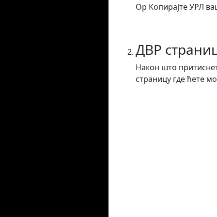
Ор Копирајте УРЛ ваш
ДВР страни
Након што притиснет
страницу где ћете мо