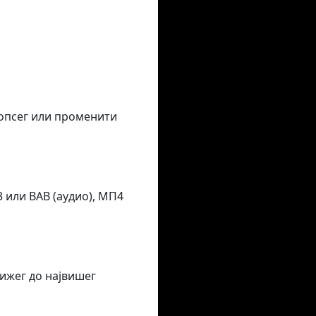
 опсег или променити
 или ВАВ (аудио), МП4
ижег до највишег