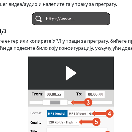
ег видеа/аудио и налепите га у траку за претрагу.
ца
е ентер или копирате УРЛ у траци за претрагу, бићете 
ћи да подесите било коју конфигурацију, укључујући дод