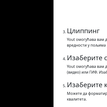
Цлиппинг
Yout омогућава вам 
вредности у пољима „
Изаберите с
Yout омогућава вам 
(видео) или ГИФ. Иза
Изаберите 
Можете да форматира
квалитета.