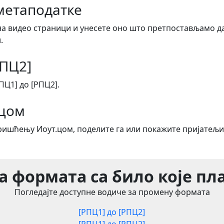
метаподатке
на видео страници и унесете оно што претпостављамо да
.
РПЦ2]
Ц1] до [РПЦ2].
.цом
оришћењу Иоут.цом, поделите га или покажите пријатељи
 формата са било које п
Погледајте доступне водиче за промену формата
[РПЦ1] до [РПЦ2]