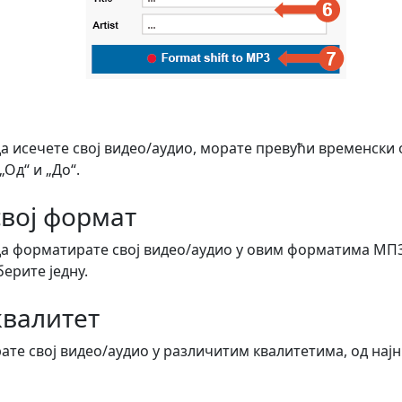
да исечете свој видео/аудио, морате превући временски
Од“ и „До“.
вој формат
да форматирате свој видео/аудио у овим форматима МП3
берите једну.
квалитет
те свој видео/аудио у различитим квалитетима, од најн