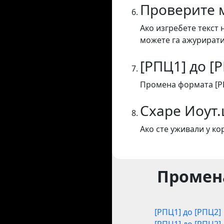
Проверите 
Ако изгребете текст 
можете га ажурирати
[РПЦ1] до [
Промена формата [РП
Схаре Иоут
Ако сте уживали у к
Промена
[РПЦ1] до [РПЦ2]