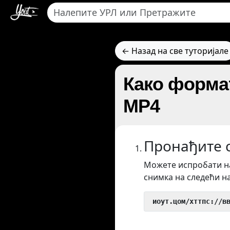
← Назад на све туторијале
Како формат
MP4
Пронађите с
Можете испробати на
снимка на следећи н
 иоут.цом/хттпс://в