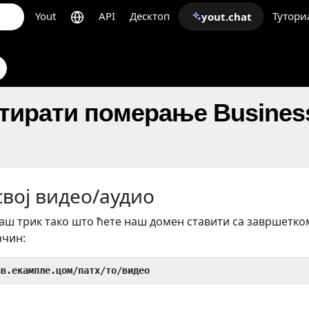
Yout
API
Десктоп
Тутори
yout.chat
ирати померање Business 
вој видео/аудио
ш трик тако што ћете наш домен ставити са завршетк
ачин:
вв.екампле.цом/патх/то/видео