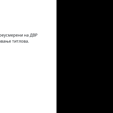
преусмерени на ДВР
авање титлова.