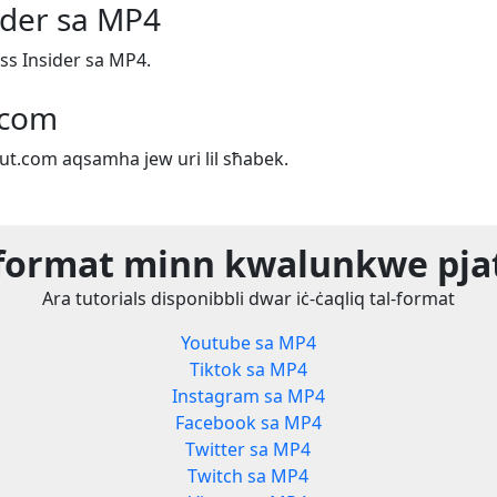
ider sa MP4
ess Insider sa MP4.
.com
out.com aqsamha jew uri lil sħabek.
l-format minn kwalunkwe pj
Ara tutorials disponibbli dwar iċ-ċaqliq tal-format
Youtube sa MP4
Tiktok sa MP4
Instagram sa MP4
Facebook sa MP4
Twitter sa MP4
Twitch sa MP4