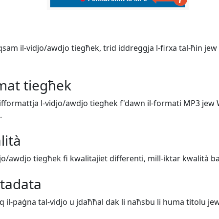
sam il-vidjo/awdjo tiegħek, trid iddreggja l-firxa tal-ħin jew 
rmat tiegħek
 tifformattja l-vidjo/awdjo tiegħek f'dawn il-formati MP3 jew
.
lità
djo/awdjo tiegħek fi kwalitajiet differenti, mill-iktar kwalità 
etadata
uq il-paġna tal-vidjo u jdaħħal dak li naħsbu li huma titolu jew