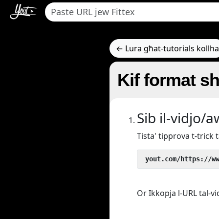
← Lura għat-tutorials kollha
Kif format s
Sib il-vidjo/
Tista' tipprova t-tric
 yout.com/https://w
Or Ikkopja l-URL tal-vi