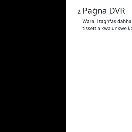
Paġna DVR
Wara li tagħfas daħħal j
tissettja kwalunkwe kon