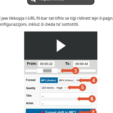
ew tikkopja l-URL fil-bar tat-tiftix se tiġi ridirett lejn il-paġ
figurazzjoni, inkluż iż-żieda ta’ sottotitli.