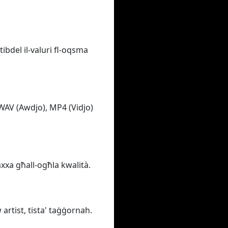
tibdel il-valuri fl-oqsma
 WAV (Awdjo), MP4 (Vidjo)
baxxa għall-ogħla kwalità.
 artist, tista' taġġornah.