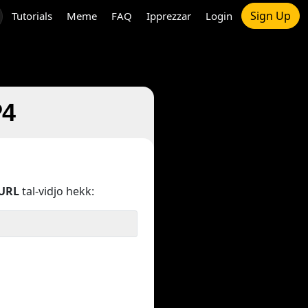
Sign Up
Tutorials
Meme
FAQ
Ipprezzar
Login
P4
URL
tal-vidjo hekk: