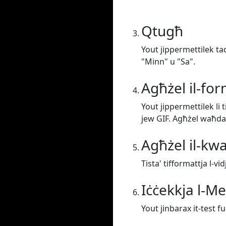
Qtugħ
Yout jippermettilek taq
"Minn" u "Sa".
Agħżel il-fo
Yout jippermettilek li
jew GIF. Agħżel waħda
Agħżel il-kwa
Tista' tifformattja l-vi
Iċċekkja l-M
Yout jinbarax it-test f