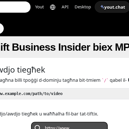
Yout
API
Desktop
yout.chat
hift Business Insider biex M
awdjo tiegħek
k tagħna billi tpoġġi d-dominju tagħna bit-tmiem
qabel il-
`/`
ww.example.com/path/to/video
djo/awdjo tiegħek u waħħalha fil-bar tat-tiftix.