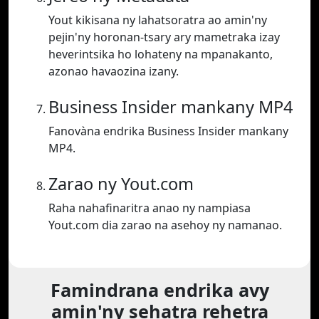
Yout kikisana ny lahatsoratra ao amin'ny
pejin'ny horonan-tsary ary mametraka izay
heverintsika ho lohateny na mpanakanto,
azonao havaozina izany.
Business Insider mankany MP4
Fanovàna endrika Business Insider mankany
MP4.
Zarao ny Yout.com
Raha nahafinaritra anao ny nampiasa
Yout.com dia zarao na asehoy ny namanao.
Famindrana endrika avy
amin'ny sehatra rehetra