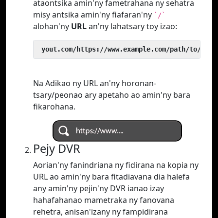
ataontsika amin'ny fametrahana ny sehatra
misy antsika amin'ny fiafaran'ny
`/`
alohan'ny
URL
an'ny lahatsary toy izao:
 yout.com/https://www.example.com/path/to/vide
Na Adikao ny URL an'ny horonan-
tsary/peonao ary apetaho ao amin'ny bara
fikarohana.
Pejy DVR
Aorian'ny fanindriana ny fidirana na kopia ny
URL ao amin'ny bara fitadiavana dia halefa
any amin'ny pejin'ny DVR ianao izay
hahafahanao mametraka ny fanovana
rehetra, anisan'izany ny fampidirana