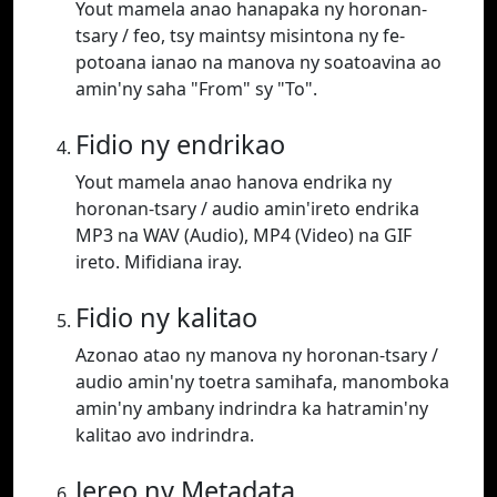
Yout mamela anao hanapaka ny horonan-
tsary / feo, tsy maintsy misintona ny fe-
potoana ianao na manova ny soatoavina ao
amin'ny saha "From" sy "To".
Fidio ny endrikao
Yout mamela anao hanova endrika ny
horonan-tsary / audio amin'ireto endrika
MP3 na WAV (Audio), MP4 (Video) na GIF
ireto. Mifidiana iray.
Fidio ny kalitao
Azonao atao ny manova ny horonan-tsary /
audio amin'ny toetra samihafa, manomboka
amin'ny ambany indrindra ka hatramin'ny
kalitao avo indrindra.
Jereo ny Metadata