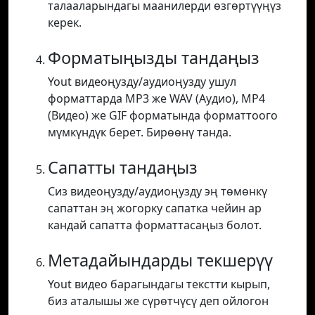
талааларындагы маанилерди өзгөртүүңүз
керек.
Форматыңызды тандаңыз
Yout видеоңузду/аудиоңузду ушул
форматтарда MP3 же WAV (Аудио), MP4
(Видео) же GIF форматында форматтоого
мүмкүндүк берет. Бирөөнү танда.
Сапатты тандаңыз
Сиз видеоңузду/аудиоңузду эң төмөнкү
сапаттан эң жогорку сапатка чейин ар
кандай сапатта форматтасаңыз болот.
Метадайындарды текшерүү
Yout видео барагындагы текстти кырып,
биз аталышы же сүрөтчүсү деп ойлогон