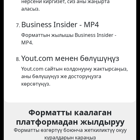
нерсени киргизет, сиз аны жаңырта
аласыз.
Business Insider - MP4
Форматтын жылышы Business Insider -
MP4.
Yout.com менен бөлүшүңүз
Yout.com сайтын колдонууну жактырсаңыз,
аны бөлүшүңүз же досторуңузга
көрсөтүңүз.
Форматты каалаган
платформадан жылдыруу
Форматты өзгөртүү боюнча жеткиликтүү окуу
куралдарын караңыз