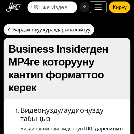
Кирүү
← Бардык окуу куралдарына кайтуу
Business Insiderден
MP4ге которууну
кантип форматтоо
керек
Видеоңузду/аудиоңузду
табыңыз
Биздин доменди видеонун
URL дарегинин