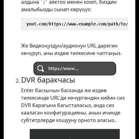
алдына
аяктоо менен коюп, биздин
`/`
амалыбызды сынап көрүңүз:
 yout.com/https://www.example.com/path/to/vide
Же Видеоңуздун/аудионун URL дарегин
көчүрүп, аны издөө тилкесине чаптаңыз.
DVR баракчасы
Enter баскычын басканда же издөө
тилкесинде URL'ди көчүргөндөн кийин сиз
DVR барагына багытталасыз, анда сиз
каалаган конфигурацияны, анын ичинде
субтитрлерди кошууну орното аласыз..