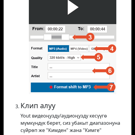
Клип алуу
Yout видеоңузду/аудиоңузду кесүүгө
мүмкүндүк берет, сиз убакыт диапазонуна
сүйрөп же "Кимден" жана "Кимге"