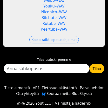
Weibo–WAV
Youku–WAV
Niconico–WAV
Bitchute–WAV
Rutube–WAV
Peertube–WAV
Katso kaikki opetusohjelmat
Tilaa uutiskirjeemme
Tilaa
Tietoja meistä
API
Tietosuojakäytäntö
Palveluehdot
Ota yhteyttä
Seuraa meitä BlueSkyssä
2026 Yout LLC
| Valmistaja
nadermx