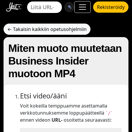
Rekisteröidy
← Takaisin kaikkiin opetusohjelmiin
Miten muoto muutetaan
Business Insider
muotoon MP4
Etsi video/ääni
Voit kokeilla temppuamme asettamalla
verkkotunnuksemme loppupäätteellä
`/`
ennen videon
URL-
osoitetta seuraavasti: