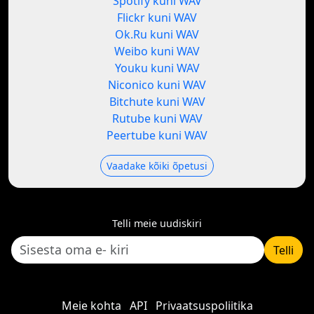
Spotify kuni WAV
Flickr kuni WAV
Ok.Ru kuni WAV
Weibo kuni WAV
Youku kuni WAV
Niconico kuni WAV
Bitchute kuni WAV
Rutube kuni WAV
Peertube kuni WAV
Vaadake kõiki õpetusi
Telli meie uudiskiri
Telli
Meie kohta
API
Privaatsuspoliitika