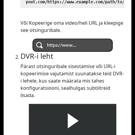
 yout.com/https://www.example.com/path/to/vide
Või Kopeerige oma video/heli URL ja kleepige
see otsinguribale.
DVR-i leht
Pärast otsinguribale sisestamise või URL-i
kopeerimise vajutamist suunatakse teid DVR-
i lehele, kus saate määrata mis tahes
konfiguratsiooni, sealhulgas subtiitreid
lisada.