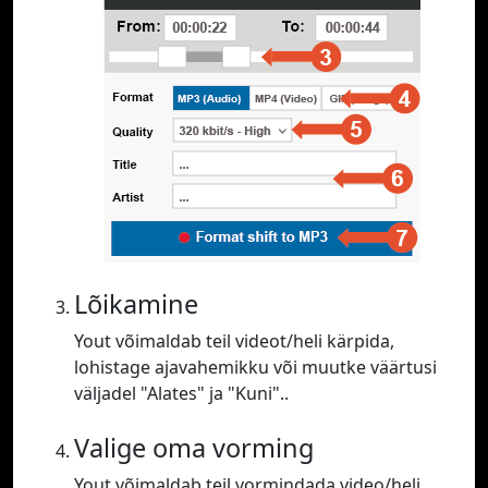
Lõikamine
Yout võimaldab teil videot/heli kärpida,
lohistage ajavahemikku või muutke väärtusi
väljadel "Alates" ja "Kuni"..
Valige oma vorming
Yout võimaldab teil vormindada video/heli