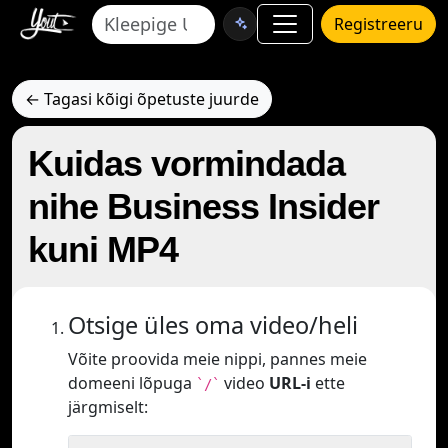
Registreeru
← Tagasi kõigi õpetuste juurde
Kuidas vormindada
nihe Business Insider
kuni MP4
Otsige üles oma video/heli
Võite proovida meie nippi, pannes meie
domeeni lõpuga
video
URL-i
ette
`/`
järgmiselt: