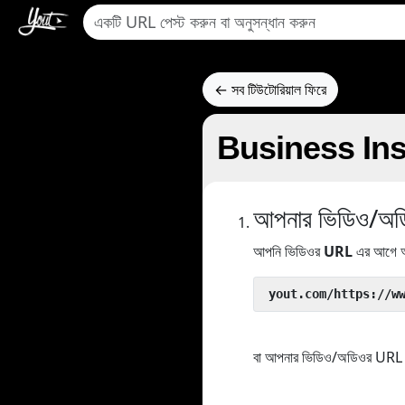
← সব টিউটোরিয়াল ফিরে
Business Insid
আপনার ভিডিও/অডিও
আপনি ভিডিওর
URL
এর আগে আ
 yout.com/https://w
বা আপনার ভিডিও/অডিওর URL কপ