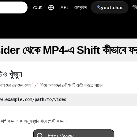
Yout
API
ডেস্কটপ
টি
yout.chat
er থেকে MP4-এ Shift কীভাবে ফরম্
 খুঁজুন
মাদের ডোমেন শেষ
দিয়ে আমাদের কৌশলটি চেষ্টা করতে পারেন:
`/`
ww.example.com/path/to/video
ি করুন এবং অনুসন্ধান বারে পেস্ট করুন।