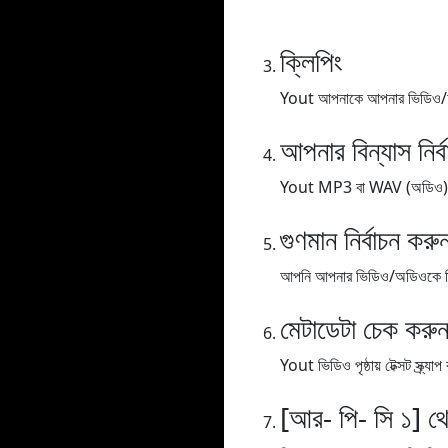
ক্লিপিং
Yout আপনাকে আপনার ভিডিও/অডিও
আপনার বিন্যাস নির্
Yout MP3 বা WAV (অডিও), MP
গুণমান নির্বাচন করু
আপনি আপনার ভিডিও/অডিওকে বিভিন্
মেটাডেটা চেক করু
Yout ভিডিও পৃষ্ঠায় টেক্সট স্ক্
[আর- পি- সি ১] থ