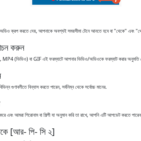
 ক্রপ করতে দেয়, আপনাকে অবশ্যই সময়সীমা টেনে আনতে হবে বা "থেকে" এবং "থেকে"
বাচন করুন
4 (ভিডিও) বা GIF এই ফরম্যাটে আপনার ভিডিও/অডিওকে ফরম্যাট করার অনুমতি দে
ন
ন গুণাবলীতে বিন্যাস করতে পারেন, সর্বনিম্ন থেকে সর্বোচ্চ মানের.
ন
র্যাপ করে এবং আমরা শিরোনাম বা শিল্পী যা অনুমান করি তা রাখে, আপনি এটি আপডেট করতে পারেন
েকে [আর- পি- সি ২]