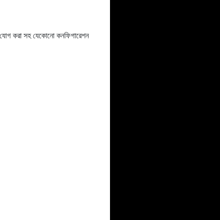
ইটেল যোগ করা সহ যেকোনো কনফিগারেশন