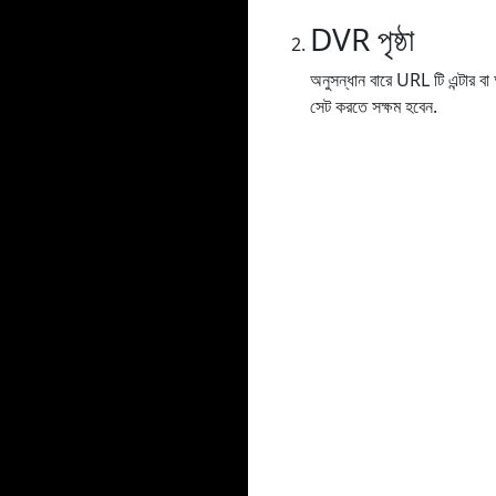
DVR পৃষ্ঠা
অনুসন্ধান বারে URL টি এন্টার 
সেট করতে সক্ষম হবেন.