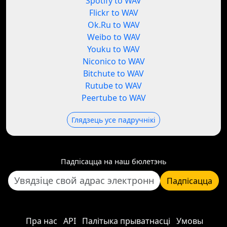
Spotify to WAV
Flickr to WAV
Ok.Ru to WAV
Weibo to WAV
Youku to WAV
Niconico to WAV
Bitchute to WAV
Rutube to WAV
Peertube to WAV
Глядзець усе падручнікі
Падпісацца на наш бюлетэнь
Падпісацца
Пра нас
API
Палітыка прыватнасці
Умовы