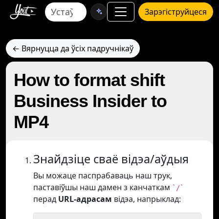
Зарэгіструйцеся
← Вярнуцца да ўсіх падручнікаў
How to format shift
Business Insider to
MP4
Знайдзіце сваё відэа/аўдыя
Вы можаце паспрабаваць наш трук,
паставіўшы наш дамен з канчаткам
`/`
перад
URL-адрасам
відэа, напрыклад: