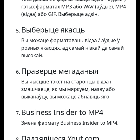
гэтых фарматах MP3 або WAV (аўдыё), MP4
(відэа) або GIF. Выберыце адзін.
Выберыце якасць
Вы можаце фарматаваць відэа / аўдыё ў
розных якасцях, ад самай нізкай да самай
высокай.
Праверце метаданыя
Вы чысціце тэкст на старонцы відэа і
змяшчаеце, як мы мяркуем, назву або
выканаўцу, вы можаце абнавіць яго.
Business Insider to MP4
Змена фармату Business Insider to MP4.
Падзяліцеся Yout.com