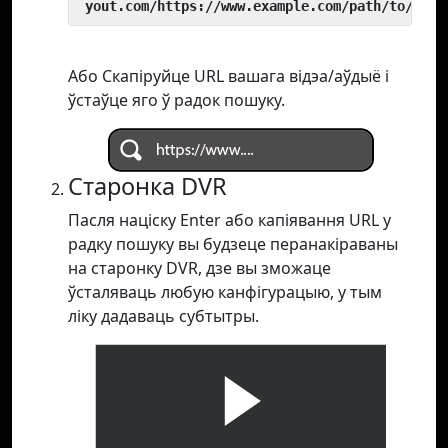
 yout.com/https://www.example.com/path/to/vide
Або Скапіруйце URL вашага відэа/аўдыё і
ўстаўце яго ў радок пошуку.
Старонка DVR
Пасля націску Enter або капіявання URL у
радку пошуку вы будзеце перанакіраваны
на старонку DVR, дзе вы зможаце
ўсталяваць любую канфігурацыю, у тым
ліку дадаваць субтытры.