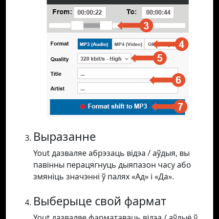
Выразанне
Yout дазваляе абрэзаць відэа / аўдыя, вы
павінны перацягнуць дыяпазон часу або
змяніць значэнні ў палях «Ад» і «Да».
Выберыце свой фармат
Yout дазваляе фарматаваць відэа / аўдыё ў