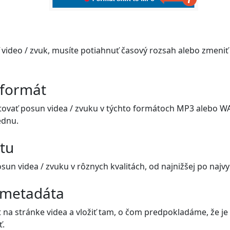
video / zvuk, musíte potiahnuť časový rozsah alebo zmeniť
 formát
ovať posun videa / zvuku v týchto formátoch MP3 alebo WA
ednu.
itu
n videa / zvuku v rôznych kvalitách, od najnižšej po najvyš
 metadáta
 na stránke videa a vložiť tam, o čom predpokladáme, že je 
ť.