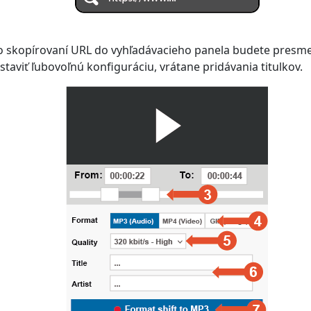
bo skopírovaní URL do vyhľadávacieho panela budete presm
taviť ľubovoľnú konfiguráciu, vrátane pridávania titulkov.