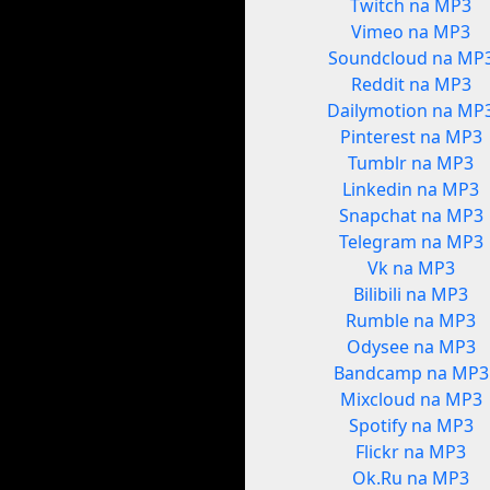
Twitch na MP3
Vimeo na MP3
Soundcloud na MP
Reddit na MP3
Dailymotion na MP
Pinterest na MP3
Tumblr na MP3
Linkedin na MP3
Snapchat na MP3
Telegram na MP3
Vk na MP3
Bilibili na MP3
Rumble na MP3
Odysee na MP3
Bandcamp na MP3
Mixcloud na MP3
Spotify na MP3
Flickr na MP3
Ok.Ru na MP3