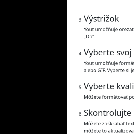
Výstrižok
Yout umožňuje orezať 
„Do“.
Vyberte svoj
Yout umožňuje formát
alebo GIF. Vyberte si j
Vyberte kval
Môžete formátovať posu
Skontrolujte
Môžete zoškrabať text
môžete to aktualizova