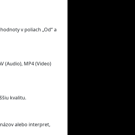
 hodnoty v poliach „Od“ a
V (Audio), MP4 (Video)
šiu kvalitu.
názov alebo interpret,