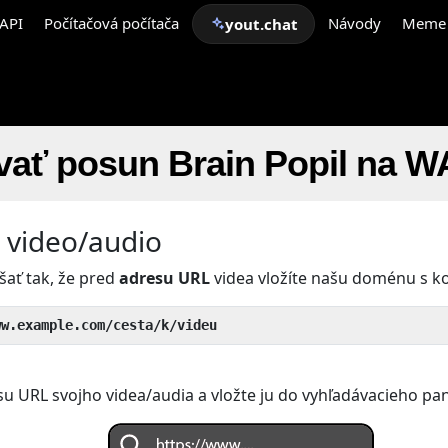
API
Počítačová počítača
Návody
Meme
yout.chat
vať posun Brain Popil na W
e video/audio
šať tak, že pred
adresu URL
videa vložíte našu doménu s 
ww.example.com/cesta/k/videu
su URL svojho videa/audia a vložte ju do vyhľadávacieho pan