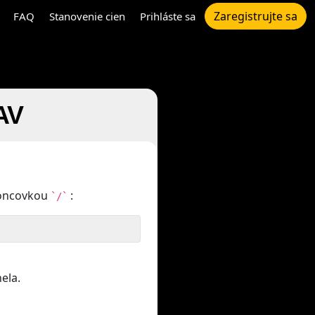
Zaregistrujte sa
FAQ
Stanovenie cien
Prihláste sa
AV
koncovkou
:
`/`
ela.