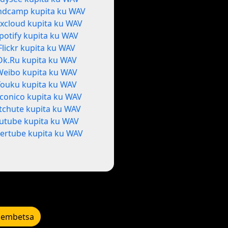
ndcamp kupita ku WAV
xcloud kupita ku WAV
potify kupita ku WAV
Flickr kupita ku WAV
Ok.Ru kupita ku WAV
Weibo kupita ku WAV
Youku kupita ku WAV
conico kupita ku WAV
itchute kupita ku WAV
utube kupita ku WAV
ertube kupita ku WAV
lembetsa