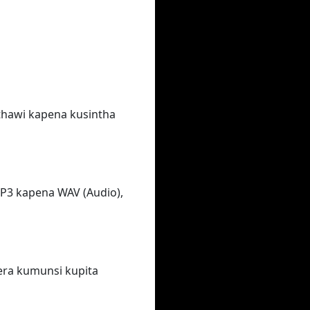
thawi kapena kusintha
P3 kapena WAV (Audio),
era kumunsi kupita