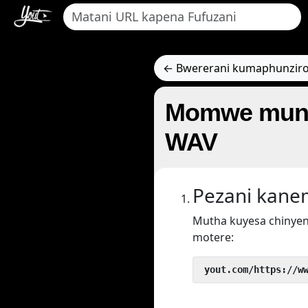
← Bwererani kumaphunziro
Momwe munga
WAV
Pezani kan
Mutha kuyesa chinyen
motere:
 yout.com/https://w