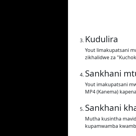
Kudulira
Yout limakupatsani m
zikhalidwe za "Kuchok
Sankhani m
Yout imakupatsani mw
MP4 (Kanema) kapena 
Sankhani kh
Mutha kusintha mavid
kupamwamba kwambi