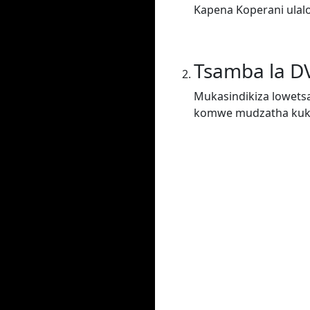
Kapena Koperani ulal
Tsamba la D
Mukasindikiza lowets
komwe mudzatha kukha