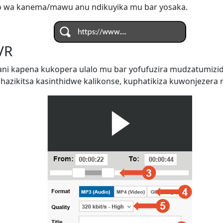
o wa kanema/mawu anu ndikuyika mu bar yosaka.
VR
ani kapena kukopera ulalo mu bar yofufuzira mudzatumiz
zikitsa kasinthidwe kalikonse, kuphatikiza kuwonjezera