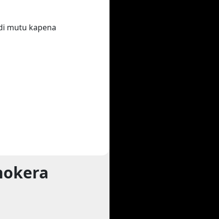
di mutu kapena
hokera