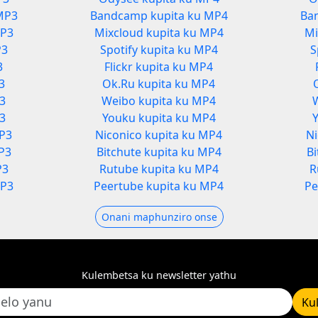
MP3
Bandcamp kupita ku MP4
Ba
MP3
Mixcloud kupita ku MP4
Mi
P3
Spotify kupita ku MP4
S
3
Flickr kupita ku MP4
3
Ok.Ru kupita ku MP4
P3
Weibo kupita ku MP4
3
Youku kupita ku MP4
MP3
Niconico kupita ku MP4
Ni
P3
Bitchute kupita ku MP4
B
P3
Rutube kupita ku MP4
R
MP3
Peertube kupita ku MP4
Pe
Onani maphunziro onse
Kulembetsa ku newsletter yathu
Ku