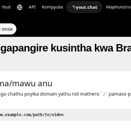
Yout
API
Kompyuta
Maphunziro
yout.chat
 onse
pangire kusintha kwa Brai
ema/mawu anu
go chathu poyika domain yathu ndi mathero
pamaso 
`/`
ww.example.com/path/to/video