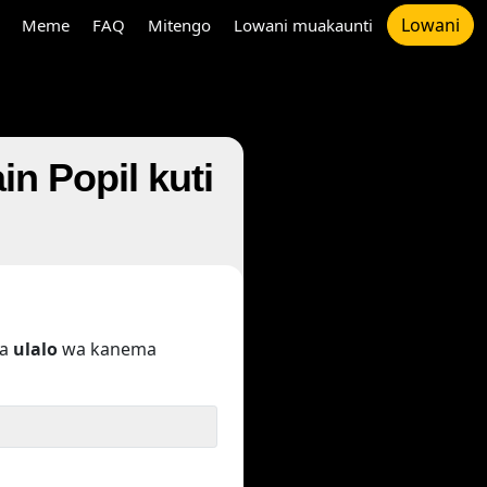
Lowani
Meme
FAQ
Mitengo
Lowani muakaunti
n Popil kuti
pa
ulalo
wa kanema