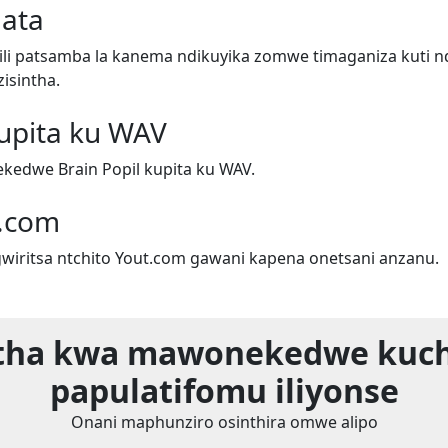
ata
i patsamba la kanema ndikuyika zomwe timaganiza kuti n
isintha.
kupita ku WAV
edwe Brain Popil kupita ku WAV.
.com
iritsa ntchito Yout.com gawani kapena onetsani anzanu.
tha kwa mawonekedwe kuc
papulatifomu iliyonse
Onani maphunziro osinthira omwe alipo