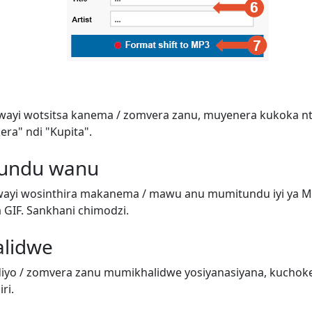
wayi wotsitsa kanema / zomvera zanu, muyenera kukoka n
era" ndi "Kupita".
tundu wanu
ayi wosinthira makanema / mawu anu mumitundu iyi ya M
GIF. Sankhani chimodzi.
alidwe
iyo / zomvera zanu mumikhalidwe yosiyanasiyana, kuchok
ri.