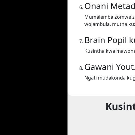
Onani Metad
Mumalemba zomwe zil
wojambula, mutha kuz
Brain Popil 
Kusintha kwa mawonek
Gawani Yout
Ngati mudakonda kugw
Kusin