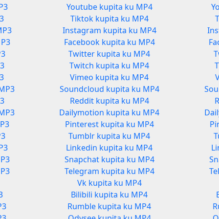
P3
Youtube kupita ku MP4
Y
3
Tiktok kupita ku MP4
MP3
Instagram kupita ku MP4
In
MP3
Facebook kupita ku MP4
Fa
P3
Twitter kupita ku MP4
T
P3
Twitch kupita ku MP4
T
P3
Vimeo kupita ku MP4
 MP3
Soundcloud kupita ku MP4
Sou
P3
Reddit kupita ku MP4
R
 MP3
Dailymotion kupita ku MP4
Dai
MP3
Pinterest kupita ku MP4
Pi
P3
Tumblr kupita ku MP4
T
MP3
Linkedin kupita ku MP4
Li
MP3
Snapchat kupita ku MP4
Sn
MP3
Telegram kupita ku MP4
Te
Vk kupita ku MP4
3
Bilibili kupita ku MP4
P3
Rumble kupita ku MP4
R
P3
Odysee kupita ku MP4
O