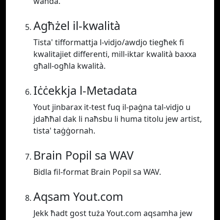
waħda.
Agħżel il-kwalità
Tista' tifformattja l-vidjo/awdjo tiegħek fi
kwalitajiet differenti, mill-iktar kwalità baxxa
għall-ogħla kwalità.
Iċċekkja l-Metadata
Yout jinbarax it-test fuq il-paġna tal-vidjo u
jdaħħal dak li naħsbu li huma titolu jew artist,
tista' taġġornah.
Brain Popil sa WAV
Bidla fil-format Brain Popil sa WAV.
Aqsam Yout.com
Jekk ħadt gost tuża Yout.com aqsamha jew