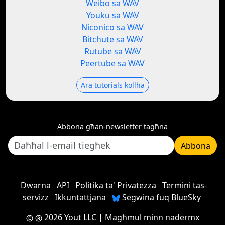
Weibo sa WAV
Youku sa WAV
Niconico sa WAV
Bitchute sa WAV
Rutube sa WAV
Peertube sa WAV
Ara tutorials kollha
Abbona għan-newsletter tagħna
Abbona
Dwarna
API
Politika ta' Privatezza
Termini tas-
servizz
Ikkuntattjana
Segwina fuq BlueSky
2026 Yout LLC
| Magħmul minn
nadermx