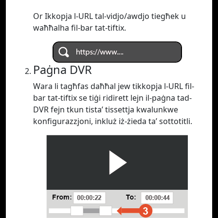
Or Ikkopja l-URL tal-vidjo/awdjo tiegħek u
waħħalha fil-bar tat-tiftix.
Paġna DVR
Wara li tagħfas daħħal jew tikkopja l-URL fil-
bar tat-tiftix se tiġi ridirett lejn il-paġna tad-
DVR fejn tkun tista’ tissettja kwalunkwe
konfigurazzjoni, inkluż iż-żieda ta’ sottotitli.