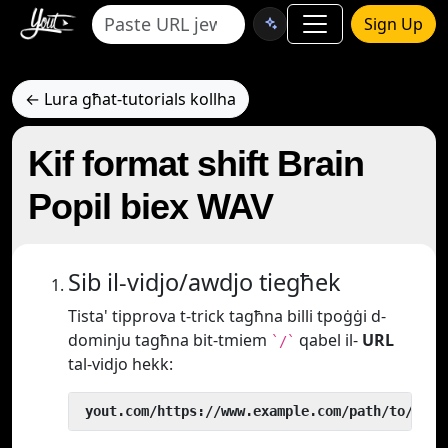
Sign Up
← Lura għat-tutorials kollha
Kif format shift Brain
Popil biex WAV
Sib il-vidjo/awdjo tiegħek
Tista' tipprova t-trick tagħna billi tpoġġi d-
dominju tagħna bit-tmiem
qabel il-
URL
`/`
tal-vidjo hekk:
 yout.com/https://www.example.com/path/to/vide