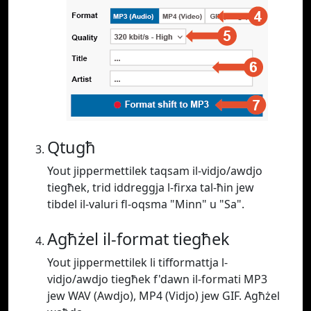
Qtugħ
Yout jippermettilek taqsam il-vidjo/awdjo
tiegħek, trid iddreggja l-firxa tal-ħin jew
tibdel il-valuri fl-oqsma "Minn" u "Sa".
Agħżel il-format tiegħek
Yout jippermettilek li tifformattja l-
vidjo/awdjo tiegħek f'dawn il-formati MP3
jew WAV (Awdjo), MP4 (Vidjo) jew GIF. Agħżel