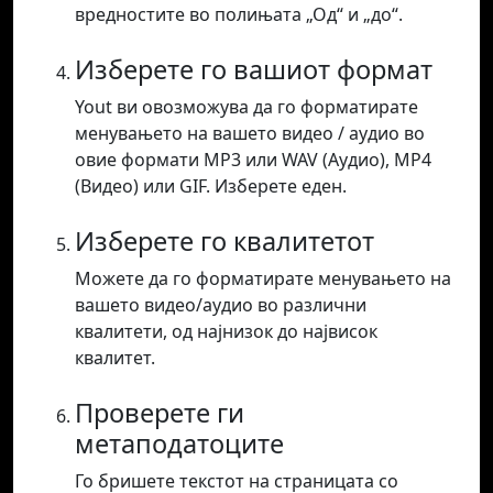
вредностите во полињата „Од“ и „до“.
Изберете го вашиот формат
Yout ви овозможува да го форматирате
менувањето на вашето видео / аудио во
овие формати MP3 или WAV (Аудио), MP4
(Видео) или GIF. Изберете еден.
Изберете го квалитетот
Можете да го форматирате менувањето на
вашето видео/аудио во различни
квалитети, од најнизок до највисок
квалитет.
Проверете ги
метаподатоците
Го бришете текстот на страницата со