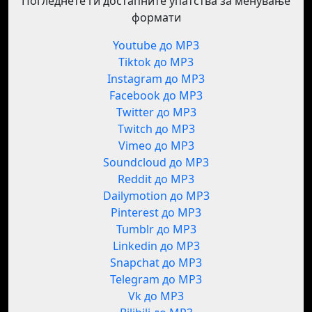
Погледнете ги достапните упатства за менување
формати
Youtube до MP3
Tiktok до MP3
Instagram до MP3
Facebook до MP3
Twitter до MP3
Twitch до MP3
Vimeo до MP3
Soundcloud до MP3
Reddit до MP3
Dailymotion до MP3
Pinterest до MP3
Tumblr до MP3
Linkedin до MP3
Snapchat до MP3
Telegram до MP3
Vk до MP3