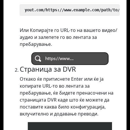
 yout.com/https://www.example.com/path/to/vide
Или Копирајте го URL-то на вашето видео/
аудио и залепете го во лентата за
пребарување.
Страница за DVR
Откако ќе притиснете Enter или ќе ја
копирате URL-то во лентата за
пребарување, ќе бидете пренасочени на
страницата DVR каде што ќе можете да
поставите каква било конфигурација,
вклучително и додавање преводи.