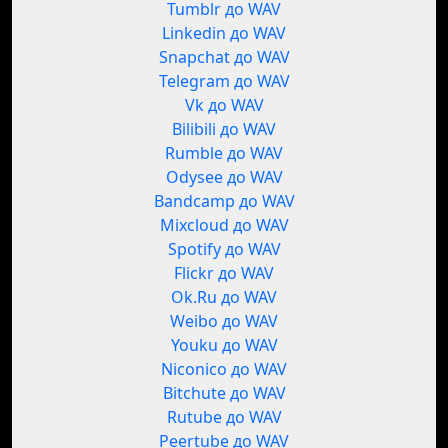
Tumblr до WAV
Linkedin до WAV
Snapchat до WAV
Telegram до WAV
Vk до WAV
Bilibili до WAV
Rumble до WAV
Odysee до WAV
Bandcamp до WAV
Mixcloud до WAV
Spotify до WAV
Flickr до WAV
Ok.Ru до WAV
Weibo до WAV
Youku до WAV
Niconico до WAV
Bitchute до WAV
Rutube до WAV
Peertube до WAV