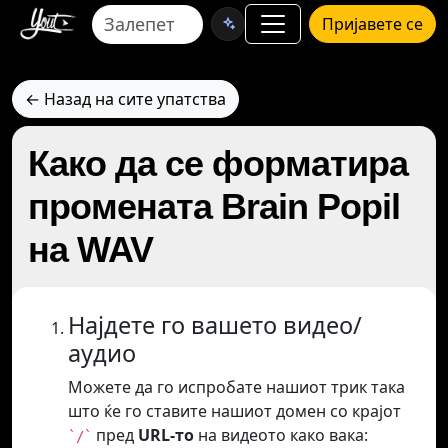
Пријавете се
← Назад на сите упатства
Како да се форматира
промената Brain Popil
на WAV
Најдете го вашето видео/
аудио
Можете да го испробате нашиот трик така
што ќе го ставите нашиот домен со крајот
пред
URL-то
на видеото како вака:
`/`