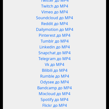
Twitter до MP4
Twitch до MP4
Vimeo до MP4
Soundcloud до MP4
Reddit до MP4
Dailymotion до MP4
Pinterest до MP4
Tumblr до MP4
Linkedin до MP4
Snapchat до MP4
Telegram до MP4
Vk до MP4
Bilibili до MP4
Rumble до MP4
Odysee до MP4
Bandcamp до MP4
Mixcloud до MP4
Spotify до MP4
Flickr до MP4