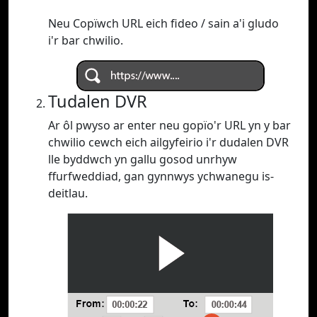
Neu Copïwch URL eich fideo / sain a'i gludo
i'r bar chwilio.
Tudalen DVR
Ar ôl pwyso ar enter neu gopïo'r URL yn y bar
chwilio cewch eich ailgyfeirio i'r dudalen DVR
lle byddwch yn gallu gosod unrhyw
ffurfweddiad, gan gynnwys ychwanegu is-
deitlau.