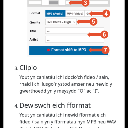
Clipio
Yout yn caniatáu ichi docio'ch fideo / sain,
rhaid i chi lusgo'r ystod amser neu newid y
gwerthoedd yn y meysydd "O" ac "I".
Dewiswch eich fformat
Yout yn caniatáu ichi newid fformat eich
fideo / sain yn y fformatau hyn MP3 neu WAV