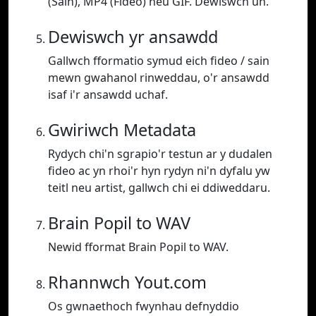
(Sain), MP4 (Fideo) neu GIF. Dewiswch un.
Dewiswch yr ansawdd
Gallwch fformatio symud eich fideo / sain
mewn gwahanol rinweddau, o'r ansawdd
isaf i'r ansawdd uchaf.
Gwiriwch Metadata
Rydych chi'n sgrapio'r testun ar y dudalen
fideo ac yn rhoi'r hyn rydyn ni'n dyfalu yw
teitl neu artist, gallwch chi ei ddiweddaru.
Brain Popil to WAV
Newid fformat Brain Popil to WAV.
Rhannwch Yout.com
Os gwnaethoch fwynhau defnyddio