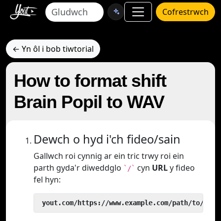
Cofrestrwch
← Yn ôl i bob tiwtorial
How to format shift
Brain Popil to WAV
Dewch o hyd i'ch fideo/sain
Gallwch roi cynnig ar ein tric trwy roi ein
parth gyda'r diweddglo
cyn
URL
y fideo
`/`
fel hyn:
 yout.com/https://www.example.com/path/to/vide