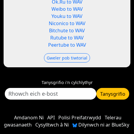
Ok.Ru to WAV
Weibo to WAV
Youku to WAV
Niconico to WAV
Bitchute to WAV
Rutube to WAV
Peertube to WAV
Gweler pob tiwtorial
Tanysgrifio i'n cylchlythyr
Tanysgrifio
Amdanom Ni
API
Polisi Preifatrwydd
Telerau
gwasanaeth
Cysylltwch â Ni
Dilynwch ni ar BlueSky