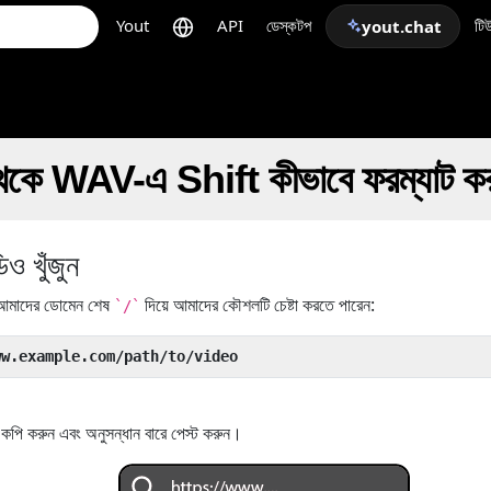
Yout
API
ডেস্কটপ
টি
yout.chat
কে WAV-এ Shift কীভাবে ফরম্যাট কর
 খুঁজুন
মাদের ডোমেন শেষ
দিয়ে আমাদের কৌশলটি চেষ্টা করতে পারেন:
`/`
ww.example.com/path/to/video
ি করুন এবং অনুসন্ধান বারে পেস্ট করুন।