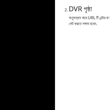
DVR পৃষ্ঠা
অনুসন্ধান বারে URL টি এন্টার 
সেট করতে সক্ষম হবেন.