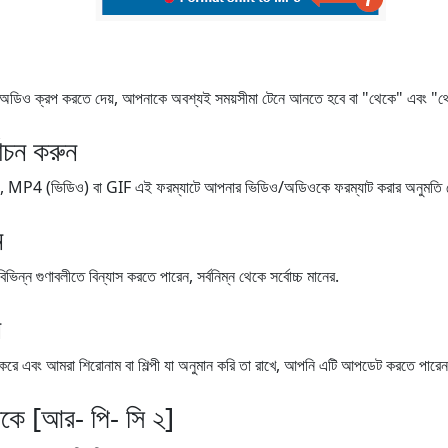
 ক্রপ করতে দেয়, আপনাকে অবশ্যই সময়সীমা টেনে আনতে হবে বা "থেকে" এবং "থেকে"
বাচন করুন
4 (ভিডিও) বা GIF এই ফরম্যাটে আপনার ভিডিও/অডিওকে ফরম্যাট করার অনুমতি দে
ন
ন গুণাবলীতে বিন্যাস করতে পারেন, সর্বনিম্ন থেকে সর্বোচ্চ মানের.
ন
র্যাপ করে এবং আমরা শিরোনাম বা শিল্পী যা অনুমান করি তা রাখে, আপনি এটি আপডেট করতে পারেন
েকে [আর- পি- সি ২]