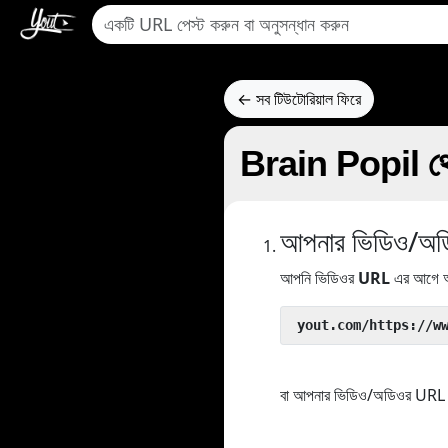
← সব টিউটোরিয়াল ফিরে
Brain Popil থে
আপনার ভিডিও/অডিও
আপনি ভিডিওর
URL
এর আগে আ
 yout.com/https://w
বা আপনার ভিডিও/অডিওর URL কপ