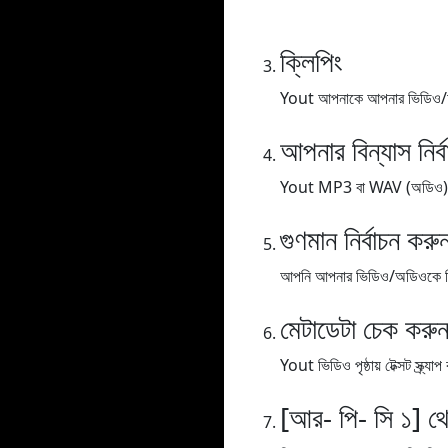
ক্লিপিং
Yout আপনাকে আপনার ভিডিও/অডিও
আপনার বিন্যাস নির্
Yout MP3 বা WAV (অডিও), MP
গুণমান নির্বাচন করু
আপনি আপনার ভিডিও/অডিওকে বিভিন্
মেটাডেটা চেক করু
Yout ভিডিও পৃষ্ঠায় টেক্সট স্ক্
[আর- পি- সি ১] থ