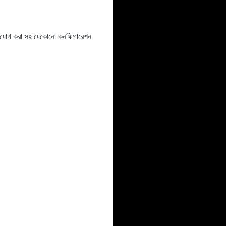
ইটেল যোগ করা সহ যেকোনো কনফিগারেশন