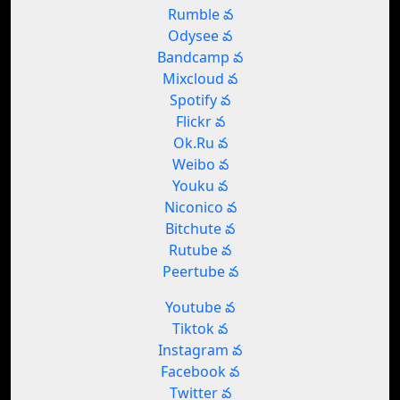
Rumble వ
Odysee వ
Bandcamp వ
Mixcloud వ
Spotify వ
Flickr వ
Ok.Ru వ
Weibo వ
Youku వ
Niconico వ
Bitchute వ
Rutube వ
Peertube వ
Youtube వ
Tiktok వ
Instagram వ
Facebook వ
Twitter వ