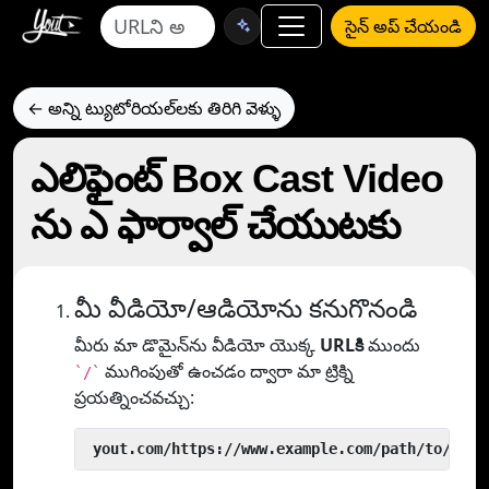
సైన్ అప్ చేయండి
← అన్ని ట్యుటోరియల్‌లకు తిరిగి వెళ్ళు
ఎలిఫైంట్ Box Cast Video
ను ఎ ఫార్వాల్ చేయుటకు
మీ వీడియో/ఆడియోను కనుగొనండి
మీరు మా డొమైన్‌ను వీడియో యొక్క
URLకి
ముందు
ముగింపుతో ఉంచడం ద్వారా మా ట్రిక్ని
`/`
ప్రయత్నించవచ్చు:
 yout.com/https://www.example.com/path/to/vide