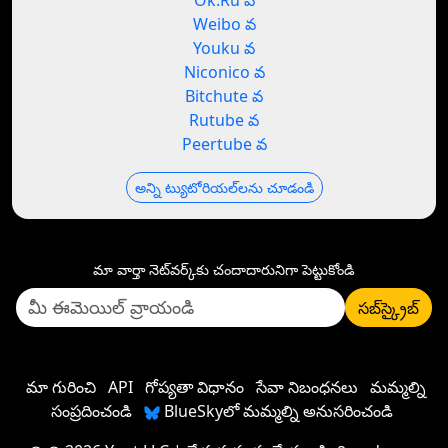
Ok.Ru వ
Weibo వ
Youku వ
Niconico వ
Bitchute వ
Rutube వ
Peertube వ
అన్ని ట్యుటోరియల్‌లను చూడండి
మా వార్తా నెట్‌వర్క్‌కు చందాదారునిగా పెట్టుకోండి
సబ్‌స్క్రైబ్
మా గురించి
API
గోప్యతా విధానం
సేవా నిబంధనలు
మమ్మల్ని
సంప్రదించండి
BlueSkyలో మమ్మల్ని అనుసరించండి