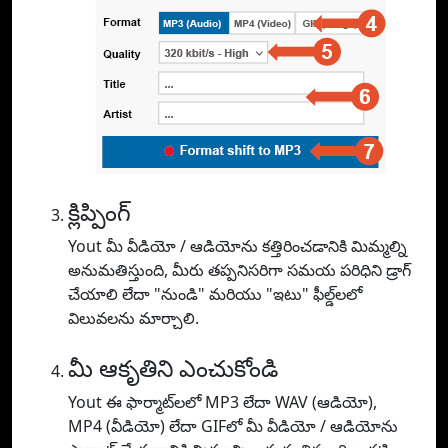
క్లిప్పింగ్
Yout మీ వీడియో / ఆడియోను కత్తిరించడానికి మిమ్మల్ని
అనుమతిస్తుంది, మీరు తప్పనిసరిగా సమయ పరిధిని డ్రాగ్
చేయాలి లేదా "నుండి" మరియు "ఇటు" ఫీల్డ్‌లలో
విలువలను మార్చాలి.
మీ ఆకృతిని ఎంచుకోండి
Yout ఈ ఫార్మాట్‌లలో MP3 లేదా WAV (ఆడియో),
MP4 (వీడియో) లేదా GIFలో మీ వీడియో / ఆడియోను