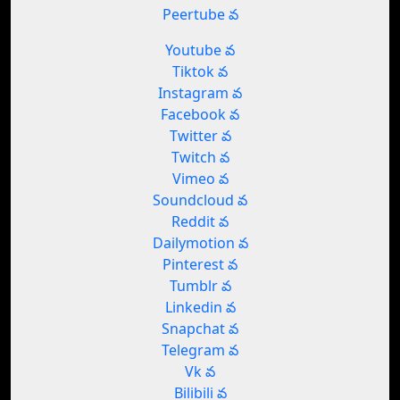
Peertube వ
Youtube వ
Tiktok వ
Instagram వ
Facebook వ
Twitter వ
Twitch వ
Vimeo వ
Soundcloud వ
Reddit వ
Dailymotion వ
Pinterest వ
Tumblr వ
Linkedin వ
Snapchat వ
Telegram వ
Vk వ
Bilibili వ