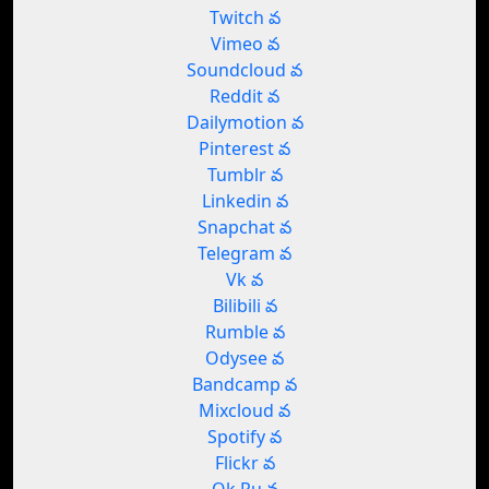
Twitch వ
Vimeo వ
Soundcloud వ
Reddit వ
Dailymotion వ
Pinterest వ
Tumblr వ
Linkedin వ
Snapchat వ
Telegram వ
Vk వ
Bilibili వ
Rumble వ
Odysee వ
Bandcamp వ
Mixcloud వ
Spotify వ
Flickr వ