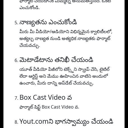
ఫార్మాట్ చేయడానికి మిమ్మల్ని అనుమతిస్తుంది. ఒకటి
ఎంచుకోండి.
నాణ్యతను ఎంచుకోండి
మీరు మీ వీడియో/ఆడియోని విభిన్నమైన క్వాలిటీలలో,
అత్యల్ప నాణ్యత నుండి అత్యధిక నాణ్యతకు ఫార్మాట్
చేయవచ్చు.
మెటాడేటాను తనిఖీ చేయండి
యూత్ వీడియో పేజీలోని టెక్స్ట్‌ని స్క్రాప్ చేసి, టైటిల్
లేదా ఆర్టిస్ట్ అని మేము ఊహించిన వాటిని అందులో
ఉంచారు, మీరు దాన్ని అప్‌డేట్ చేయవచ్చు.
Box Cast Video వ
ఫార్మాట్ షిఫ్ట్ Box Cast Video వ.
Yout.comని భాగస్వామ్యం చేయండి