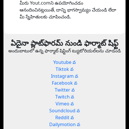
మీరు Yout.comని ఉపయోగించడం
ఆనందించినట్లయితే, దాన్ని భాగస్వామ్యం చేయండి లేదా
మీ స్నేహితులకు చూపించండి.
ఏదైనా ప్లాట్‌ఫారమ్ నుండి ఫార్మాట్ షిఫ్ట్
అందుబాటులో ఉన్న ఫార్మాట్ షిఫ్టింగ్ ట్యుటోరియల్‌లను చూడండి
Youtube వ
Tiktok వ
Instagram వ
Facebook వ
Twitter వ
Twitch వ
Vimeo వ
Soundcloud వ
Reddit వ
Dailymotion వ