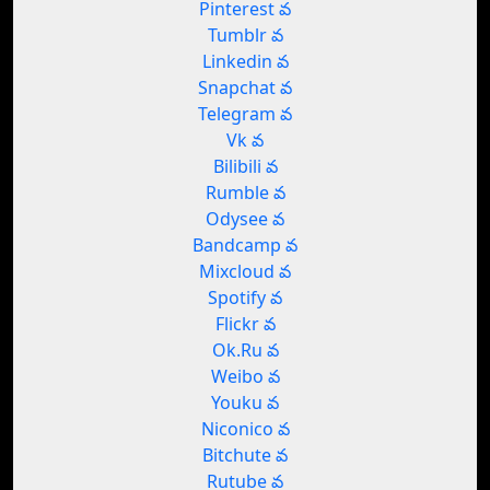
Pinterest వ
Tumblr వ
Linkedin వ
Snapchat వ
Telegram వ
Vk వ
Bilibili వ
Rumble వ
Odysee వ
Bandcamp వ
Mixcloud వ
Spotify వ
Flickr వ
Ok.Ru వ
Weibo వ
Youku వ
Niconico వ
Bitchute వ
Rutube వ