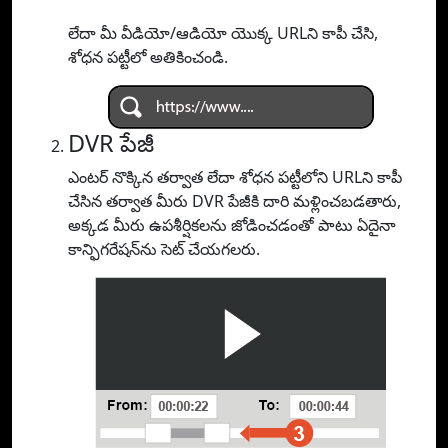
లేదా మీ వీడియో/ఆడియో యొక్క URLని కాపీ చేసి,
శోధన పట్టీలో అతికించండి.
DVR పేజీ
ఎంటర్ నొక్కిన తర్వాత లేదా శోధన పట్టీలోని URLని కాపీ
చేసిన తర్వాత మీరు DVR పేజీకి దారి మళ్లించబడతారు,
అక్కడ మీరు ఉపశీర్షికలను జోడించడంతో పాటు ఏదైనా
కాన్ఫిగరేషన్‌ను సెట్ చేయగలరు.