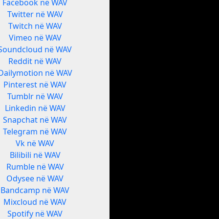
Facebook në WAV
Twitter në WAV
Twitch në WAV
Vimeo në WAV
Soundcloud në WAV
Reddit në WAV
Dailymotion në WAV
Pinterest në WAV
Tumblr në WAV
Linkedin në WAV
Snapchat në WAV
Telegram në WAV
Vk në WAV
Bilibili në WAV
Rumble në WAV
Odysee në WAV
Bandcamp në WAV
Mixcloud në WAV
Spotify në WAV