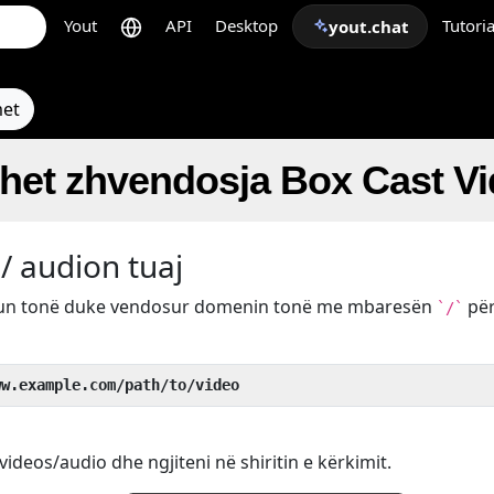
Yout
API
Desktop
Tutoria
yout.chat
met
ohet zhvendosja Box Cast V
/ audion tuaj
kun tonë duke vendosur domenin tonë me mbaresën
pë
`/`
ww.example.com/path/to/video
ideos/audio dhe ngjiteni në shiritin e kërkimit.