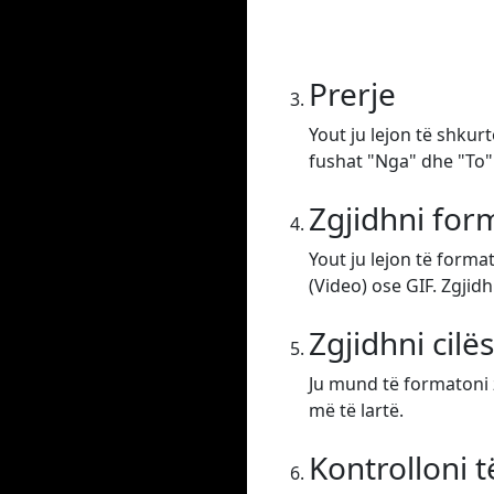
Prerje
Yout ju lejon të shkur
fushat "Nga" dhe "To".
Zgjidhni form
Yout ju lejon të form
(Video) ose GIF. Zgjidh
Zgjidhni cilë
Ju mund të formatoni z
më të lartë.
Kontrolloni 