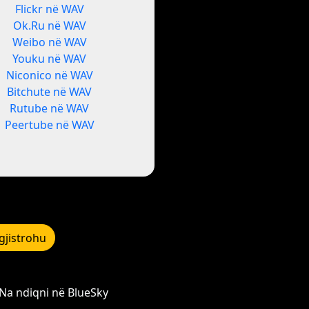
Flickr në WAV
Ok.Ru në WAV
Weibo në WAV
Youku në WAV
Niconico në WAV
Bitchute në WAV
Rutube në WAV
Peertube në WAV
gjistrohu
Na ndiqni në BlueSky