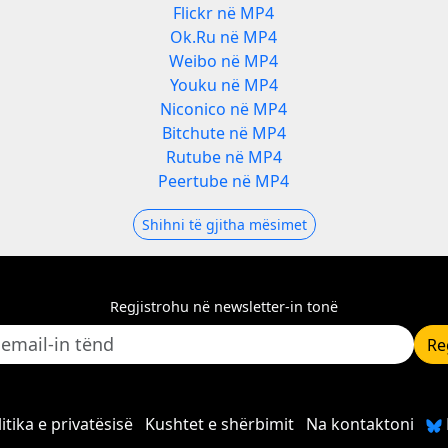
Flickr në MP4
Ok.Ru në MP4
Weibo në MP4
Youku në MP4
Niconico në MP4
Bitchute në MP4
Rutube në MP4
Peertube në MP4
Shihni të gjitha mësimet
Regjistrohu në newsletter-in tonë
Re
itika e privatësisë
Kushtet e shërbimit
Na kontaktoni