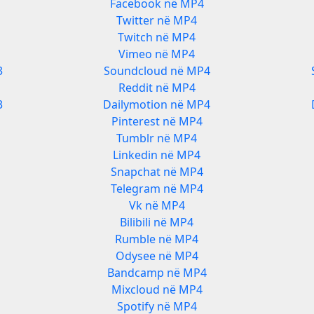
Facebook në MP4
Twitter në MP4
Twitch në MP4
Vimeo në MP4
3
Soundcloud në MP4
Reddit në MP4
3
Dailymotion në MP4
Pinterest në MP4
Tumblr në MP4
Linkedin në MP4
Snapchat në MP4
Telegram në MP4
Vk në MP4
Bilibili në MP4
Rumble në MP4
Odysee në MP4
Bandcamp në MP4
Mixcloud në MP4
Spotify në MP4