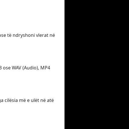
 ose të ndryshoni vlerat në
P3 ose WAV (Audio), MP4
 cilësia më e ulët në atë