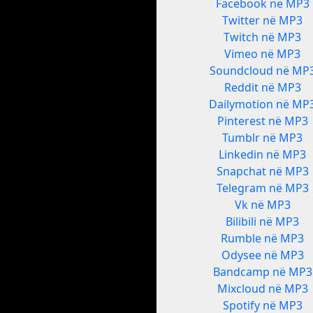
Facebook në MP3
Twitter në MP3
Twitch në MP3
Vimeo në MP3
Soundcloud në MP
Reddit në MP3
Dailymotion në MP
Pinterest në MP3
Tumblr në MP3
Linkedin në MP3
Snapchat në MP3
Telegram në MP3
Vk në MP3
Bilibili në MP3
Rumble në MP3
Odysee në MP3
Bandcamp në MP3
Mixcloud në MP3
Spotify në MP3