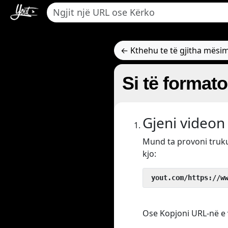
← Kthehu te të gjitha mësi
Si të format
Gjeni videon 
Mund ta provoni tru
kjo:
 yout.com/https://w
Ose Kopjoni URL-në e v