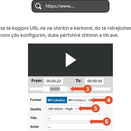
ose të kopjoni URL-në në shiritin e kërkimit, do të ridrejtoh
dosni çdo konfigurim, duke përfshirë shtimin e titrave.