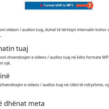
toni videon / audion tuaj, duhet të tërhiqni intervalin kohor
.
atin tuaj
atoni zhvendosjen e videos / audios tuaj në këto formate M
ni një.
sinë
hvendosjen e videos / audios tuaj në cilësi të ndryshme, nga
të dhënat meta