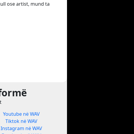
ull ose artist, mund ta
tformë
t
Youtube në WAV
Tiktok në WAV
Instagram në WAV