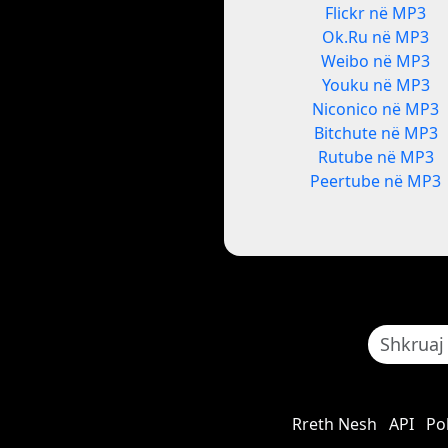
Flickr në MP3
Ok.Ru në MP3
Weibo në MP3
Youku në MP3
Niconico në MP3
Bitchute në MP3
Rutube në MP3
Peertube në MP3
Rreth Nesh
API
Pol