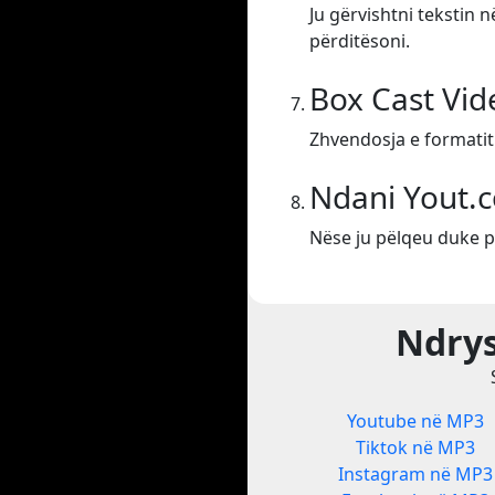
Ju gërvishtni tekstin 
përditësoni.
Box Cast Vi
Zhvendosja e formatit
Ndani Yout.
Nëse ju pëlqeu duke p
Ndrys
Youtube në MP3
Tiktok në MP3
Instagram në MP3