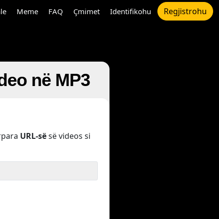
Regjistrohu
le
Meme
FAQ
Çmimet
Identifikohu
ideo në MP3
rpara
URL-së
së videos si