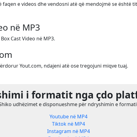
në faqen e videos dhe vendosni atë që mendojmë se është tit
deo në MP3
 Box Cast Video në MP3.
com
ërdorur Yout.com, ndajeni atë ose tregojuni miqve tuaj.
himi i formatit nga çdo pla
Shiko udhëzimet e disponueshme për ndryshimin e formati
Youtube në MP4
Tiktok në MP4
Instagram në MP4