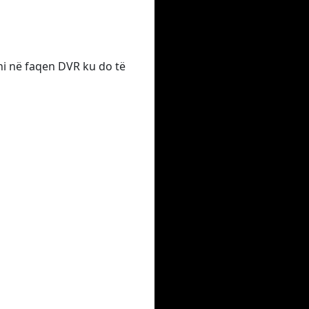
eni në faqen DVR ku do të