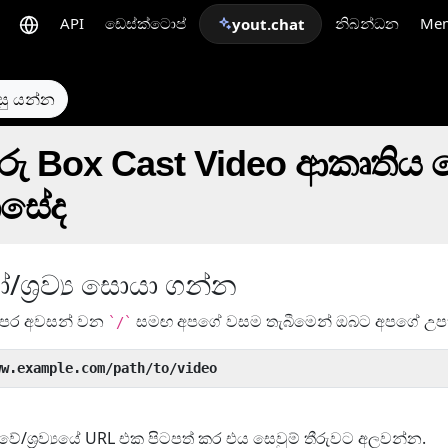
API
ඩෙස්ක්ටොප්
නිබන්ධන
Me
yout.chat
සු යන්න
රු Box Cast Video ආකෘතිය 
සේද
ශ්‍රව්‍ය සොයා ගන්න
ෙර අවසන් වන
සමඟ අපගේ වසම තැබීමෙන් ඔබට අපගේ උපක්
`/`
ww.example.com/path/to/video
ේ/ශ්‍රව්‍යයේ URL එක පිටපත් කර එය සෙවුම් තීරුවට අලවන්න.