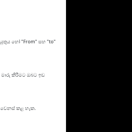
 යුතුය හෝ "From" සහ "to"
‍ය මාරු කිරීමට ඔබට ඉඩ
වා වෙනස් කළ හැක.