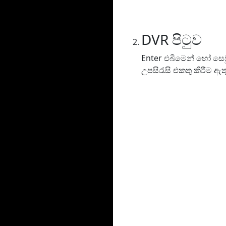
DVR පිටුව
Enter එබීමෙන් හෝ සෙව
උපසිරැසි එකතු කිරීම ඇ