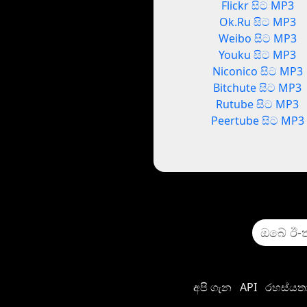
Flickr සිට MP3
Ok.Ru සිට MP3
Weibo සිට MP3
Youku සිට MP3
Niconico සිට MP3
Bitchute සිට MP3
Rutube සිට MP3
Peertube සිට MP3
අපි ගැන
API
රහස්යතා