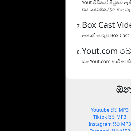
Yout වීඩියෝ පිටුවේ ඇ
එය යාවත්කාලීන කළ හැ
Box Cast Vid
ආකෘති මාරුව Box Cast 
Yout.com බ
ඔබ Yout.com භාවිතා ක
ඕනෑ
Youtube සිට MP3
Tiktok සිට MP3
Instagram සිට MP