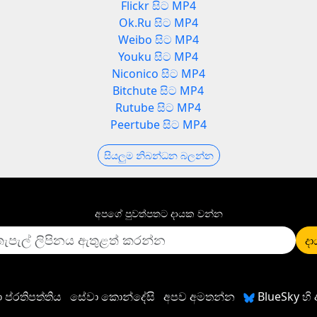
Flickr සිට MP4
Ok.Ru සිට MP4
Weibo සිට MP4
Youku සිට MP4
Niconico සිට MP4
Bitchute සිට MP4
Rutube සිට MP4
Peertube සිට MP4
සියලුම නිබන්ධන බලන්න
අපගේ පුවත්පතට දායක වන්න
ද
 ප්රතිපත්තිය
සේවා කොන්දේසි
අපව අමතන්න
BlueSky හ