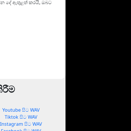
රන දේ ඇතුළත් කරයි, ඔබට
ිරීම
Youtube සිට WAV
Tiktok සිට WAV
Instagram සිට WAV