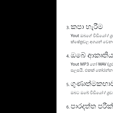
කපා හැරීම
Yout ඔබගේ වීඩියෝ / ශ්
ක්ෂේත්‍රවල අගයන් වෙනස
ඔබේ ආකෘති
Yout MP3 හෝ WAV (ශ්‍රව
සලසයි. එකක් තෝරන්න
ගුණාත්මකභ
ඔබට ඔබේ වීඩියෝ / ශ්‍ර
පාරදත්ත පරී