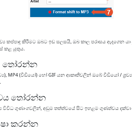
‍රව්‍ය කප්පාදු කිරීමට ඔබට ඉඩ සලසයි, ඔබ කාල පරාසය ඇදගෙන යා
් කළ යුතුය.
ය තෝරන්න
්‍ය), MP4 (වීඩියෝ) හෝ GIF යන ආකෘතිවලින් ඔබේ වීඩියෝ / ශ්‍රව්
.
ාවය තෝරන්න
ව්‍ය විවිධ ගුණාංගවලින්, අඩුම තත්ත්වයේ සිට ඉහළම ගුණත්වය දක්
ක්ෂා කරන්න