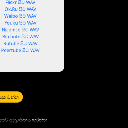
Flickr සිට WAV
Ok.Ru සිට WAV
Weibo සිට WAV
Youku සිට WAV
Niconico සිට WAV
Bitchute සිට WAV
Rutube සිට WAV
Peertube සිට WAV
ායක වන්න
ි අපව අනුගමනය කරන්න