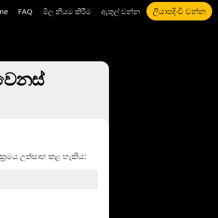
ලියාපදිංචි වන්න
me
FAQ
මිල නියම කිරීම
ඇතුල් වන්න
වෙනස්
‍රමය උත්සාහ කළ හැකිය: