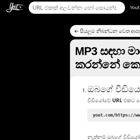
Yout
← සියලුම නිබන්ධන වෙත ආප
MP3 සඳහා මා
කරන්නේ කෙ
ඔබගේ වීඩියෝ/
වීඩියෝවේ
URL
එකට ප
 yout.com/https://w
නැත්නම් ඔබගේ වීඩියෝව