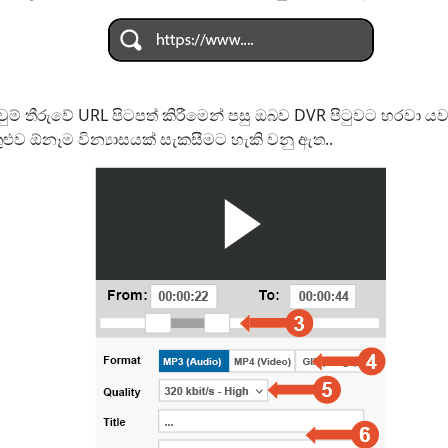
ුම් තීරුවේ URL පිටපත් කිරීමෙන් පසු ඔබව DVR පිටුවට හරවා ය
තුළුව ඕනෑම වින්‍යාසයක් සැකසීමට හැකි වනු ඇත..