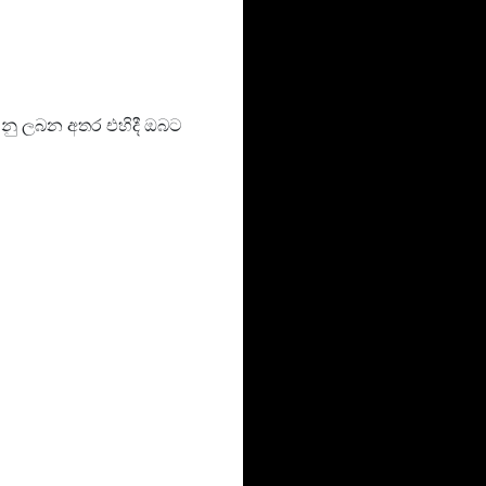
වනු ලබන අතර එහිදී ඔබට