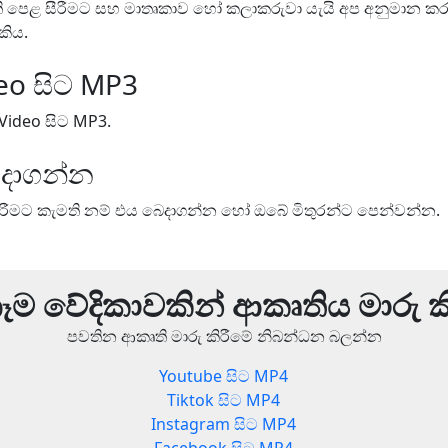
ති පෙළ සීරීමට සහ මාතෘකාව හෝ කලාකරුවා යැයි අප අනුමාන ක
කිය.
eo සිට MP3
Video සිට MP3.
ෙදාගන්න
ිරීමට කැමති නම් එය බෙදාගන්න හෝ ඔබේ මිතුරන්ට පෙන්වන්න.
ම වේදිකාවකින් ආකෘතිය මාරු ක
පවතින ආකෘති මාරු කිරීමේ නිබන්ධන බලන්න
Youtube සිට MP4
Tiktok සිට MP4
3
Instagram සිට MP4