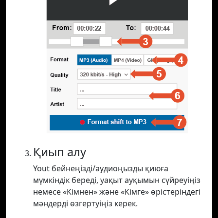
Қиып алу
Yout бейнеңізді/аудиоңызды қиюға
мүмкіндік береді, уақыт ауқымын сүйреуіңіз
немесе «Кімнен» және «Кімге» өрістеріндегі
мәндерді өзгертуіңіз керек.