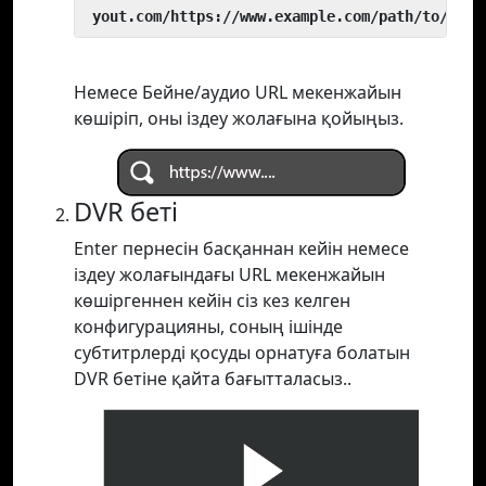
 yout.com/https://www.example.com/path/to/vide
Немесе Бейне/аудио URL мекенжайын
көшіріп, оны іздеу жолағына қойыңыз.
DVR беті
Enter пернесін басқаннан кейін немесе
іздеу жолағындағы URL мекенжайын
көшіргеннен кейін сіз кез келген
конфигурацияны, соның ішінде
субтитрлерді қосуды орнатуға болатын
DVR бетіне қайта бағытталасыз..