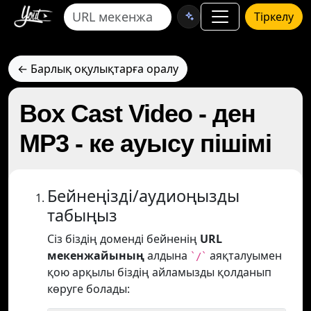
Тіркелу
← Барлық оқулықтарға оралу
Box Cast Video - ден
MP3 - ке ауысу пішімі
Бейнеңізді/аудиоңызды
табыңыз
Сіз біздің доменді бейненің
URL
мекенжайының
алдына
аяқталуымен
`/`
қою арқылы біздің айламызды қолданып
көруге болады: