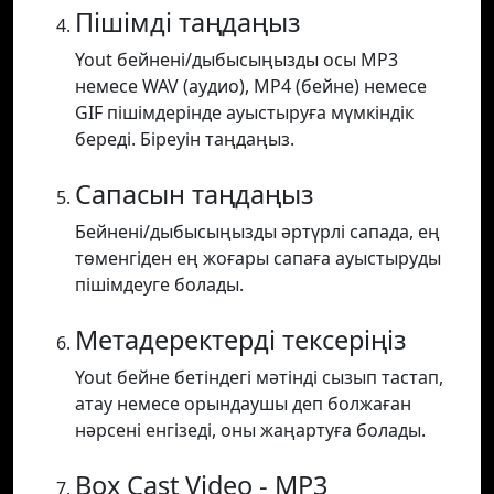
Пішімді таңдаңыз
Yout бейнені/дыбысыңызды осы MP3
немесе WAV (аудио), MP4 (бейне) немесе
GIF пішімдерінде ауыстыруға мүмкіндік
береді. Біреуін таңдаңыз.
Сапасын таңдаңыз
Бейнені/дыбысыңызды әртүрлі сапада, ең
төменгіден ең жоғары сапаға ауыстыруды
пішімдеуге болады.
Метадеректерді тексеріңіз
Yout бейне бетіндегі мәтінді сызып тастап,
атау немесе орындаушы деп болжаған
нәрсені енгізеді, оны жаңартуға болады.
Box Cast Video - MP3