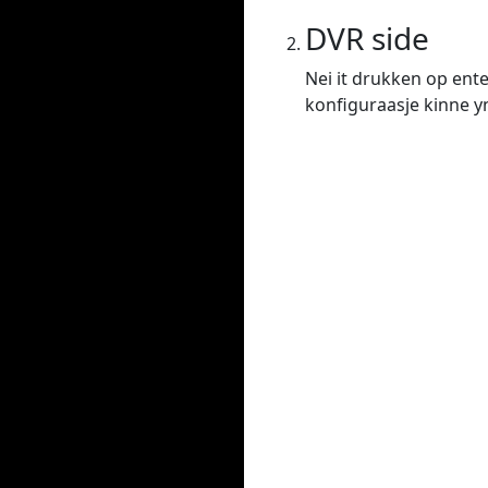
DVR side
Nei it drukken op ente
konfiguraasje kinne yns