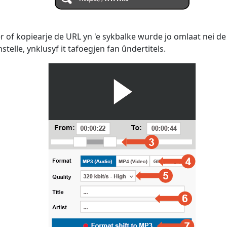
r of kopiearje de URL yn 'e sykbalke wurde jo omlaat nei de
telle, ynklusyf it tafoegjen fan ûndertitels.