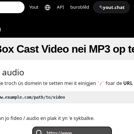
Yout
API
buroblêd
yout.chat
 Box Cast Video nei MP3 op t
/ audio
je troch ús domein te setten mei it einigjen
foar de
URL
`/`
ww.example.com/path/to/video
 jo fideo / audio en plak it yn 'e sykbalke.