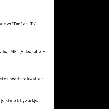
arje yn "Fan" en "To"
dio), MP4 (Video) of GIF.
ei de heechste kwaliteit.
, jo kinne it bywurkje.