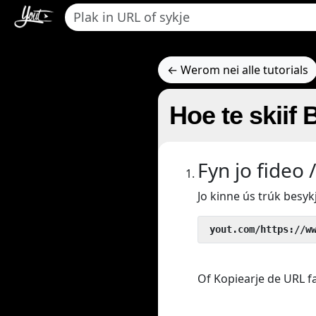
← Werom nei alle tutorials
Hoe te skiif
Fyn jo fideo 
Jo kinne ús trúk besyk
 yout.com/https://w
Of Kopiearje de URL fan