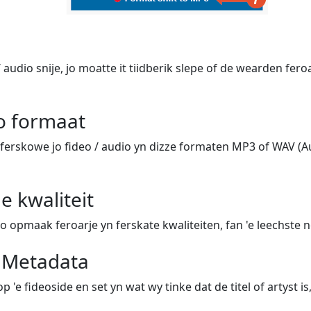
/ audio snije, jo moatte it tiidberik slepe of de wearden fero
jo formaat
ferskowe jo fideo / audio yn dizze formaten MP3 of WAV (Au
e kwaliteit
io opmaak feroarje yn ferskate kwaliteiten, fan 'e leechste n
e Metadata
p 'e fideoside en set yn wat wy tinke dat de titel of artyst is