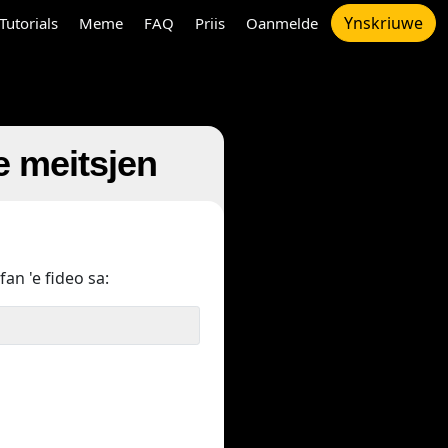
Ynskriuwe
Tutorials
Meme
FAQ
Priis
Oanmelde
e meitsjen
fan 'e fideo sa: