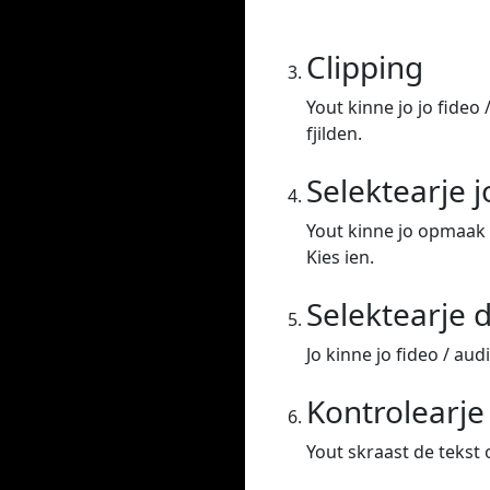
Clipping
Yout kinne jo jo fideo 
fjilden.
Selektearje 
Yout kinne jo opmaak 
Kies ien.
Selektearje d
Jo kinne jo fideo / aud
Kontrolearj
Yout skraast de tekst o