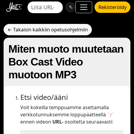
Rekisteröidy
← Takaisin kaikkiin opetusohjelmiin
Miten muoto muutetaan
Box Cast Video
muotoon MP3
Etsi video/ääni
Voit kokeilla temppuamme asettamalla
verkkotunnuksemme loppupäätteellä
`/`
ennen videon
URL-
osoitetta seuraavasti: