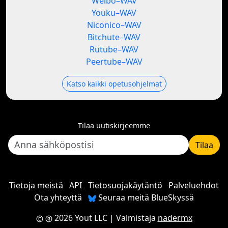
Weibo–WAV
Youku–WAV
Niconico–WAV
Bitchute–WAV
Rutube–WAV
Peertube–WAV
Katso kaikki opetusohjelmat
Tilaa uutiskirjeemme
Tilaa
Tietoja meistä
API
Tietosuojakäytäntö
Palveluehdot
Ota yhteyttä
Seuraa meitä BlueSkyssä
2026 Yout LLC
| Valmistaja
nadermx