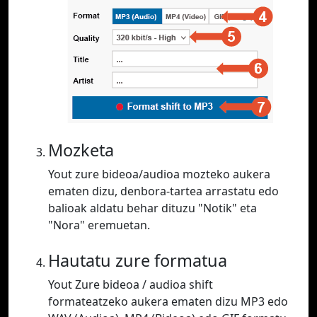
Mozketa
Yout zure bideoa/audioa mozteko aukera
ematen dizu, denbora-tartea arrastatu edo
balioak aldatu behar dituzu "Notik" eta
"Nora" eremuetan.
Hautatu zure formatua
Yout Zure bideoa / audioa shift
formateatzeko aukera ematen dizu MP3 edo