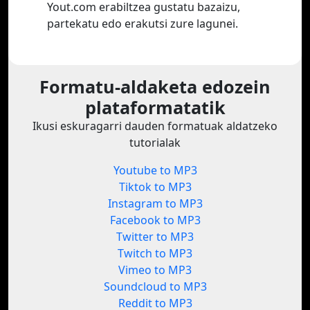
Yout.com erabiltzea gustatu bazaizu,
partekatu edo erakutsi zure lagunei.
Formatu-aldaketa edozein
plataformatatik
Ikusi eskuragarri dauden formatuak aldatzeko
tutorialak
Youtube to MP3
Tiktok to MP3
Instagram to MP3
Facebook to MP3
Twitter to MP3
Twitch to MP3
Vimeo to MP3
Soundcloud to MP3
Reddit to MP3