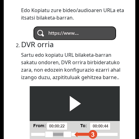
Edo Kopiatu zure bideo/audioaren URLa eta
itsatsi bilaketa-barran.
DVR orria
Sartu edo kopiatu URL bilaketa-barran
sakatu ondoren, DVR orrira birbideratuko
zara, non edozein konfigurazio ezarri ahal
izango duzu, azpitituluak gehitzea barne..