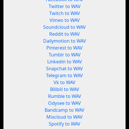
Twitter to WAV
Twitch to WAV
Vimeo to WAV
Soundcloud to WAV
Reddit to WAV
Dailymotion to WAV
Pinterest to WAV
Tumblr to WAV
Linkedin to WAV
Snapchat to WAV
Telegram to WAV
Vk to WAV
Bilibili to WAV
Rumble to WAV
Odysee to WAV
Bandcamp to WAV
Mixcloud to WAV
Spotify to WAV