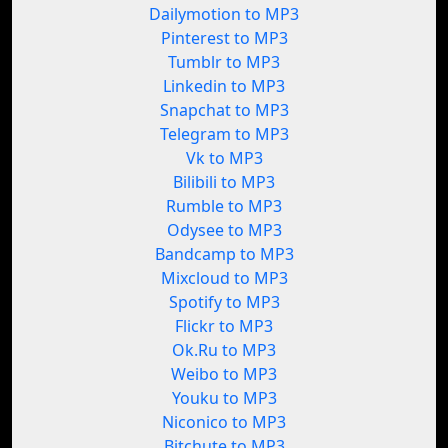
Dailymotion to MP3
Pinterest to MP3
Tumblr to MP3
Linkedin to MP3
Snapchat to MP3
Telegram to MP3
Vk to MP3
Bilibili to MP3
Rumble to MP3
Odysee to MP3
Bandcamp to MP3
Mixcloud to MP3
Spotify to MP3
Flickr to MP3
Ok.Ru to MP3
Weibo to MP3
Youku to MP3
Niconico to MP3
Bitchute to MP3