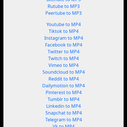
Rutube to MP3
Peertube to MP3
Youtube to MP4
Tiktok to MP4
Instagram to MP4
Facebook to MP4
Twitter to MP4
Twitch to MP4
Vimeo to MP4
Soundcloud to MP4
Reddit to MP4
Dailymotion to MP4
Pinterest to MP4
Tumblr to MP4
Linkedin to MP4
Snapchat to MP4
Telegram to MP4
Vk to MP4