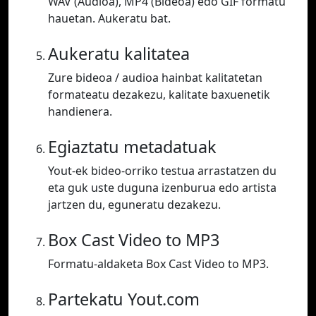
WAV (Audioa), MP4 (Bideoa) edo GIF formatu
hauetan. Aukeratu bat.
Aukeratu kalitatea
Zure bideoa / audioa hainbat kalitatetan
formateatu dezakezu, kalitate baxuenetik
handienera.
Egiaztatu metadatuak
Yout-ek bideo-orriko testua arrastatzen du
eta guk uste duguna izenburua edo artista
jartzen du, eguneratu dezakezu.
Box Cast Video to MP3
Formatu-aldaketa Box Cast Video to MP3.
Partekatu Yout.com