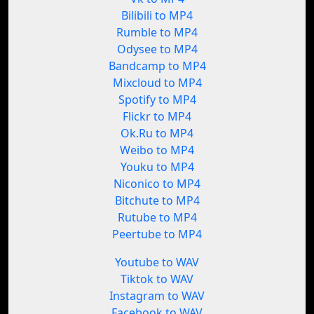
Bilibili to MP4
Rumble to MP4
Odysee to MP4
Bandcamp to MP4
Mixcloud to MP4
Spotify to MP4
Flickr to MP4
Ok.Ru to MP4
Weibo to MP4
Youku to MP4
Niconico to MP4
Bitchute to MP4
Rutube to MP4
Peertube to MP4
Youtube to WAV
Tiktok to WAV
Instagram to WAV
Facebook to WAV