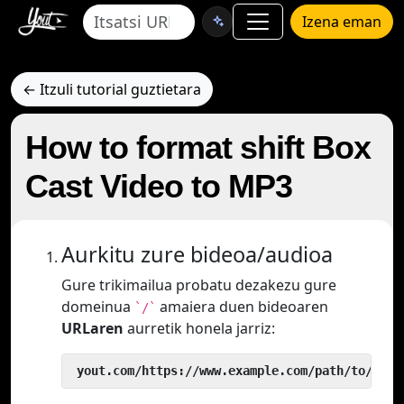
Izena eman
← Itzuli tutorial guztietara
How to format shift Box
Cast Video to MP3
Aurkitu zure bideoa/audioa
Gure trikimailua probatu dezakezu gure
domeinua
amaiera duen bideoaren
`/`
URLaren
aurretik honela jarriz:
 yout.com/https://www.example.com/path/to/vide