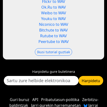
Flickr to WAV
Ok.Ru to WAV
Weibo to WAV
Youku to WAV
Niconico to WAV
Bitchute to WAV
Rutube to WAV
Peertube to WAV
Ikusi tutorial guztiak
Harpidetu gure buletinera
Harpidetu
Guri buruz
API
Pribatutasun-politika
Zerbitzu-
baldintzak
Jarri gurekin harremanetan
Jarrai