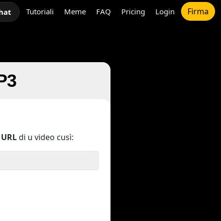
Firma
Tutoriali
Meme
FAQ
Pricing
Login
hat
P3
'
URL
di u video cusì: