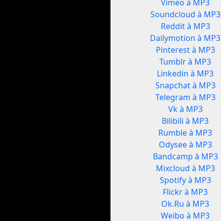
Vimeo à MP3
Soundcloud à MP3
Reddit à MP3
Dailymotion à MP3
Pinterest à MP3
Tumblr à MP3
Linkedin à MP3
Snapchat à MP3
Telegram à MP3
Vk à MP3
Bilibili à MP3
Rumble à MP3
Odysee à MP3
Bandcamp à MP3
Mixcloud à MP3
Spotify à MP3
Flickr à MP3
Ok.Ru à MP3
Weibo à MP3