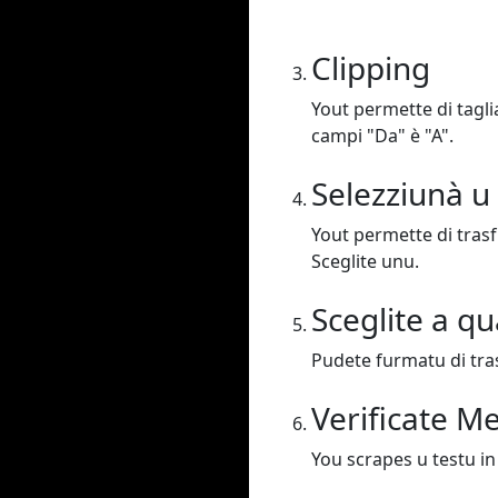
Clipping
Yout permette di taglia
campi "Da" è "A".
Selezziunà u
Yout permette di trasf
Sceglite unu.
Sceglite a qu
Pudete furmatu di tras
Verificate M
You scrapes u testu in