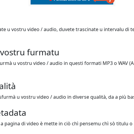
te u vostru video / audio, duvete trascinate u intervalu di t
 vostru furmatu
urmà u vostru video / audio in questi formati MP3 o WAV (A
alità
furmà u vostru video / audio in diverse qualità, da a più bass
etadata
 a pagina di video è mette in ciò chì pensemu chì sò titulu o