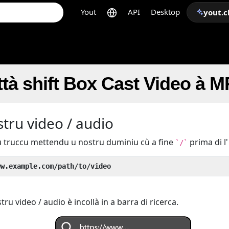
Yout
API
Desktop
yout.c
à shift Box Cast Video à M
stru video / audio
 truccu mettendu u nostru duminiu cù a fine
prima di l
`/`
ww.example.com/path/to/video
tru video / audio è incollà in a barra di ricerca.