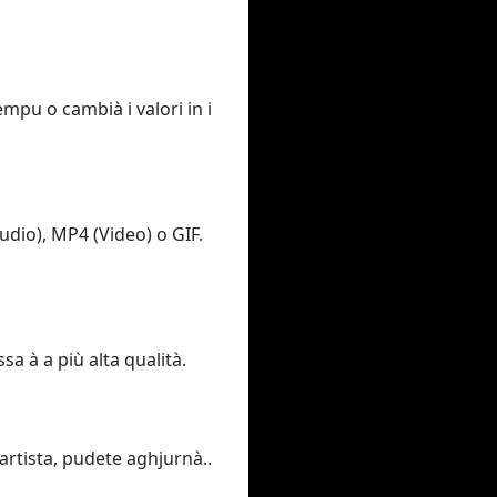
empu o cambià i valori in i
udio), MP4 (Video) o GIF.
a à a più alta qualità.
 artista, pudete aghjurnà..