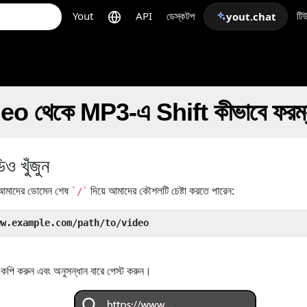
Yout
API
ডেস্কটপ
টি
yout.chat
 থেকে MP3-এ Shift কীভাবে ফরম্যা
 খুঁজুন
মাদের ডোমেন শেষ
দিয়ে আমাদের কৌশলটি চেষ্টা করতে পারেন:
`/`
ww.example.com/path/to/video
ি করুন এবং অনুসন্ধান বারে পেস্ট করুন।