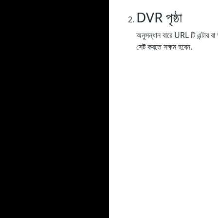
DVR পৃষ্ঠা
অনুসন্ধান বারে URL টি এন্টার 
সেট করতে সক্ষম হবেন.