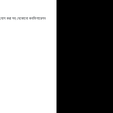
ইটেল যোগ করা সহ যেকোনো কনফিগারেশন