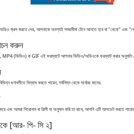
 ক্রপ করতে দেয়, আপনাকে অবশ্যই সময়সীমা টেনে আনতে হবে বা "থেকে" এবং "থেকে"
বাচন করুন
4 (ভিডিও) বা GIF এই ফরম্যাটে আপনার ভিডিও/অডিওকে ফরম্যাট করার অনুমতি দে
ন
ন গুণাবলীতে বিন্যাস করতে পারেন, সর্বনিম্ন থেকে সর্বোচ্চ মানের.
ন
র্যাপ করে এবং আমরা শিরোনাম বা শিল্পী যা অনুমান করি তা রাখে, আপনি এটি আপডেট করতে পারেন
েকে [আর- পি- সি ২]