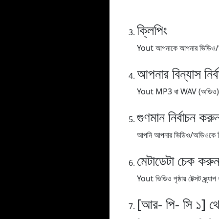
ক্লিপিং
Yout আপনাকে আপনার ভিডিও/অডিও
আপনার বিন্যাস নির্
Yout MP3 বা WAV (অডিও), MP
গুণমান নির্বাচন করু
আপনি আপনার ভিডিও/অডিওকে বিভিন্
মেটাডেটা চেক করু
Yout ভিডিও পৃষ্ঠায় টেক্সট স্ক্
[আর- পি- সি ১] থ