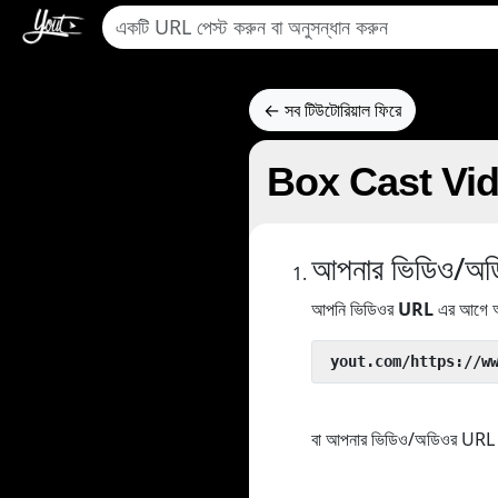
← সব টিউটোরিয়াল ফিরে
Box Cast Video
আপনার ভিডিও/অডিও
আপনি ভিডিওর
URL
এর আগে আ
 yout.com/https://w
বা আপনার ভিডিও/অডিওর URL কপ