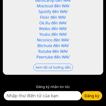
Bandcamp đến WAV
Mixcloud đến WAV
Spotify đến WAV
Flickr đến WAV
Ok.Ru đến WAV
Weibo đến WAV
Youku đến WAV
Niconico đến WAV
Bitchute đến WAV
Rutube đến WAV
Peertube đến WAV
Xem tất cả hướng dẫn
Đăng ký nhận tin tức
Đăng ký