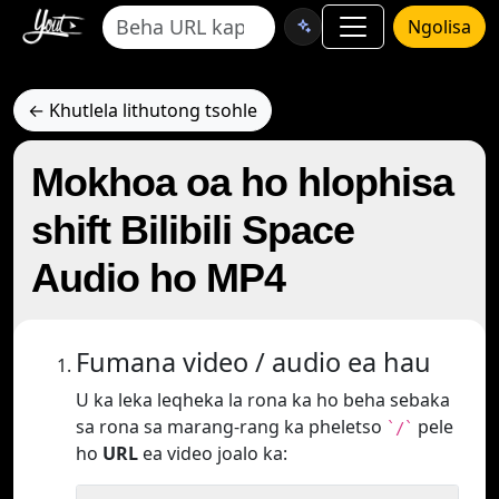
Ngolisa
← Khutlela lithutong tsohle
Mokhoa oa ho hlophisa
shift Bilibili Space
Audio ho MP4
Fumana video / audio ea hau
U ka leka leqheka la rona ka ho beha sebaka
sa rona sa marang-rang ka pheletso
pele
`/`
ho
URL
ea video joalo ka: