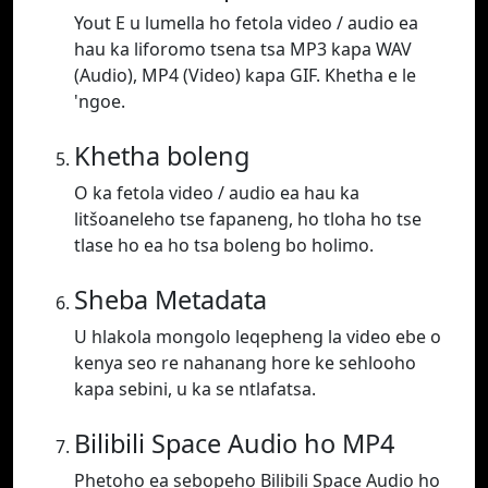
Yout E u lumella ho fetola video / audio ea
hau ka liforomo tsena tsa MP3 kapa WAV
(Audio), MP4 (Video) kapa GIF. Khetha e le
'ngoe.
Khetha boleng
O ka fetola video / audio ea hau ka
litšoaneleho tse fapaneng, ho tloha ho tse
tlase ho ea ho tsa boleng bo holimo.
Sheba Metadata
U hlakola mongolo leqepheng la video ebe o
kenya seo re nahanang hore ke sehlooho
kapa sebini, u ka se ntlafatsa.
Bilibili Space Audio ho MP4
Phetoho ea sebopeho Bilibili Space Audio ho