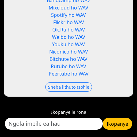
Bandcamp ho WAV
Mixcloud ho WAV
Spotify ho WAV
Flickr ho WAV
Ok.Ru ho WAV
Weibo ho WAV
Youku ho WAV
Niconico ho WAV
Bitchute ho WAV
Rutube ho WAV
Peertube ho WAV
Sheba lithuto tsohle
Ikopanye le rona
Ikopanye