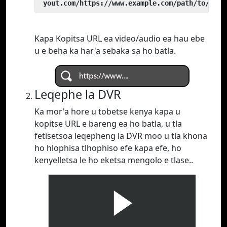
 yout.com/https://www.example.com/path/to/vide
Kapa Kopitsa URL ea video/audio ea hau ebe
u e beha ka har'a sebaka sa ho batla.
Leqephe la DVR
Ka mor'a hore u tobetse kenya kapa u
kopitse URL e bareng ea ho batla, u tla
fetisetsoa leqepheng la DVR moo u tla khona
ho hlophisa tlhophiso efe kapa efe, ho
kenyelletsa le ho eketsa mengolo e tlase..